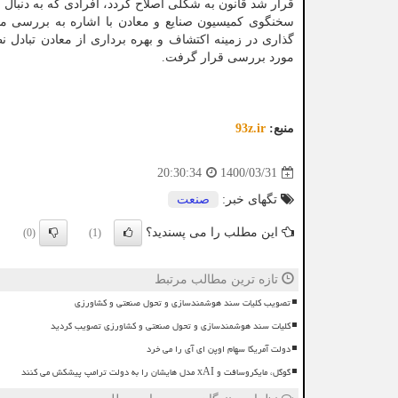
قرار شد قانون به شکلی اصلاح گردد، افرادی که به دنبال ف
گذاری در زمینه اکتشاف و بهره برداری از معادن تباد
مورد بررسی قرار گرفت.
منبع:
93z.ir
1400/03/31
20:30:34
تگهای خبر:
صنعت
این مطلب را می پسندید؟
(0)
(1)
تازه ترین مطالب مرتبط
تصویب کلیات سند هوشمندسازی و تحول صنعتی و کشاورزی
کلیات سند هوشمندسازی و تحول صنعتی و کشاورزی تصویب گردید
دولت آمریکا سهام اوپن ای آی را می خرد
گوگل، مایکروسافت و xAI مدل هایشان را به دولت ترامپ پیشکش می کنند