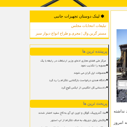
لینک دوستان تجهیزات جانبی
تبلیغات انتخابات مجلس
مستر گرین وال | مجری و طراح انواع دیوار سبز
پربیننده ترین ها
مرکز ملی فضای مجازی ادعای وزیر ارتباطات در رابطه با یک
مصوبه را تکذیب نمود
محصولات اپل گران می شوند
دادگاه هندی درخواست بازگشایی تلگرام را رد کرد
دادستانی کل انگلیس از ایکس کوچ کرد
پربحث ترین ها
 نداشته
متا، آنتروپیک، گوگل و اوپن ای آی به کاخ سفید احضار شدند
واکنش پاول دوروف به حذف تلگرام از اپ استور
لسه امروز