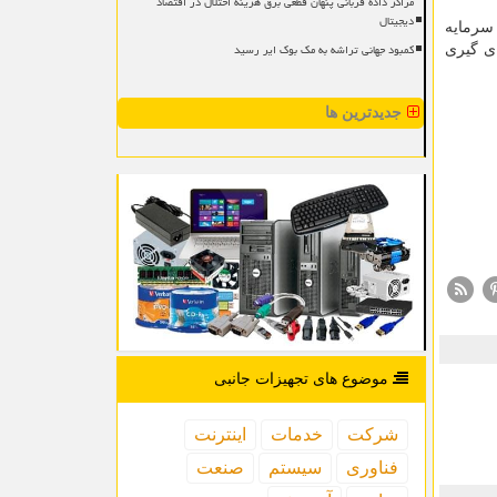
مراکز داده قربانی پنهان قطعی برق هزینه اختلال در اقتصاد
دیجیتال
ق های سرمایه
کمبود جهانی تراشه به مک بوک ایر رسید
ی گیری
جدیدترین ها
موضوع های تجهیزات جانبی
شركت
خدمات
اینترنت
فناوری
سیستم
صنعت