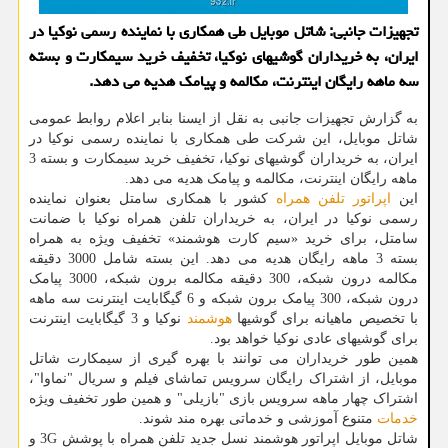
تجهیزات جانبی: شاتل موبایل طی همکاری با نماینده رسمی نوکیا در
ایران، به خریداران گوشیهای نوکیا، تخفیف خرید سیمکارت و بسته
سه ماهه رایگان اینترنت، مکالمه و پیامک هدیه می دهد.
به گزارش تجهیزات جانبی به نقل از ایسنا بنابر اعلام روابط عمومی
شاتل موبایل، این شرکت طی همکاری با نماینده رسمی نوکیا در
ایران، به خریداران گوشیهای نوکیا، تخفیف خرید سیمکارت و بسته 3
ماهه رایگان اینترنت، مکالمه و پیامک هدیه می دهد.
این
اپراتور
تلفن همراه
کشور با همکاری سامتل بعنوان نماینده
رسمی نوکیا در ایران، به خریداران تلفن همراه نوکیا با ضمانت
سامتل، برای خرید «سیم کارت هوشمند» تخفیف ویژه به همراه
بسته 3 ماهه رایگان هدیه می دهد. این بسته شامل 3000 دقیقه
مکالمه درون شبکه، 300 دقیقه مکالمه برون شبکه، 3000 پیامک
درون شبکه، 300 پیامک برون شبکه و 6 گیگابایت اینترنت سه ماهه
با تخصیص ماهیانه برای گوشیها
هوشمند
نوکیا و 3 گیگابایت اینترنت
برای گوشیهای عادی نوکیا خواهد بود.
همین طور خریداران می توانند با بهره گیری از سیمکارت شاتل
موبایل، از اشتراک رایگان سرویس تماشای فیلم و سریال "نماوا"،
اشتراک چهار ماهه سرویس بازی "بازیلی" و همین طور تخفیف ویژه
خدمات
متنوع آموزشی و خدماتی بهره مند شوند.
شاتل موبایل اپراتور هوشمند نسل جدید تلفن همراه با پوشش 3G و