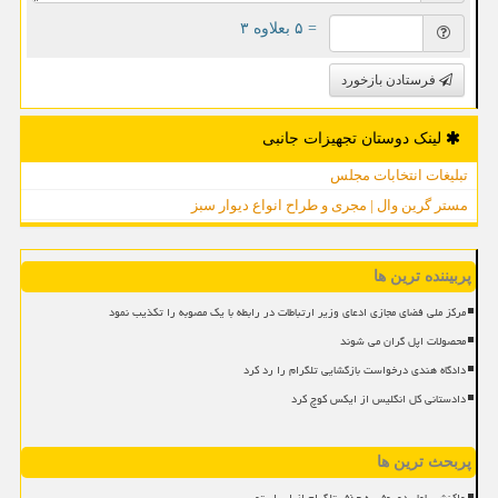
= ۵ بعلاوه ۳
فرستادن بازخورد
لینک دوستان تجهیزات جانبی
تبلیغات انتخابات مجلس
مستر گرین وال | مجری و طراح انواع دیوار سبز
پربیننده ترین ها
مرکز ملی فضای مجازی ادعای وزیر ارتباطات در رابطه با یک مصوبه را تکذیب نمود
محصولات اپل گران می شوند
دادگاه هندی درخواست بازگشایی تلگرام را رد کرد
دادستانی کل انگلیس از ایکس کوچ کرد
پربحث ترین ها