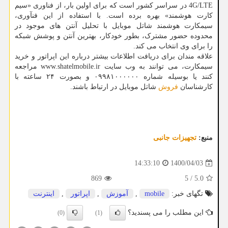
4G/LTE در سراسر کشور است که برای اولین بار، از فناوری «سیم
کارت هوشمند» بهره برده است. با استفاده از این فنآوری،
سیمکارت هوشمند شاتل موبایل با تحلیل آنتن های موجود در
محدوده حضور مشترک، بطور خودکار، بهترین آنتن و پوشش شبکه
را برای وی انتخاب می کند.
علاقه مندان برای دریافت اطلاعات بیشتر درباره این اپراتور و خرید
سیمکارت، می توانند به وب سایت www.shatelmobile.ir مراجعه
کنند یا بوسیله شماره ۰۹۹۸۱۰۰۰۰۰۰ و بصورت ۲۴ ساعته با
کارشناسان
فروش
شاتل موبایل در ارتباط باشند.
منبع:
تجهیزات جانبی
1400/04/03
14:33:10
869
5
/
5.0
تگهای خبر:
mobile
,
آموزش
,
اپراتور
,
اینترنت
این مطلب را می پسندید؟
(0)
(1)