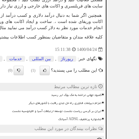
سایت های فریلنسری و اکانت های خارجی و ارزی نیاز دارید 
همچنین اگر شما به دنبال درآمد دلاری و کسب درآمد از ا
اکانت وریفای شده است ،. ساخت و ایجاد اکانت های وری
انجام خدمات مورد نظر به دلار کسب درآمد می نمایید مثال
کلیه علاقه مندان و متقاضیان بمنظور کسب اطلاعات بیشتر
1400/04/24
15:11:38
تگهای خبر:
رپورتاژ
,
بین المللی
,
خدمات
,
این مطلب را می پسندید؟
(0)
(1)
تازه ترین مطالب مرتبط
کمبود جهانی تراشه به مک بوک ایر رسید
اعزام دیپلمات فناوری راه حل جدی رقابت با کشورهای دیگر
ایران بر کرسی ریاست نشست توسعه ارتباطات آسیا و اقیانوسیه نشست
جشنواره پرتخفیف ADSL آسیاتک
نظرات بینندگان در مورد این مطلب