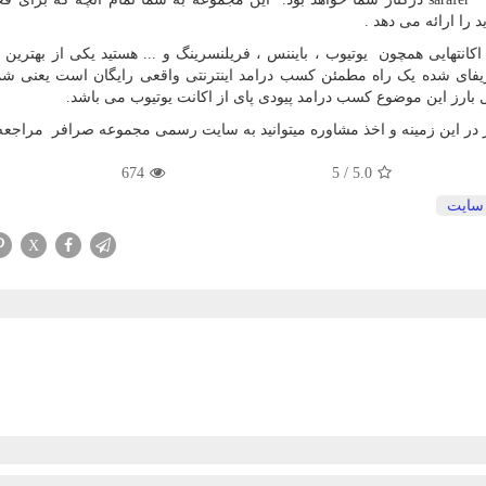
را ارائه می دهد .
کانتهایی همچون یوتیوب ، بایننس ، فریلنسرینگ و ... هستید یکی از بهترین
فای شده یک راه مطمئن کسب درامد اینترنتی واقعی رایگان است یعنی شما ت
 بارز این موضوع کسب درامد پیودی پای از اکانت یوتیوب می باشد.
 در این زمینه و اخذ مشاوره میتوانید به سایت رسمی مجموعه صرافر مراجعه ن
674
5
/
5.0
سایت
X