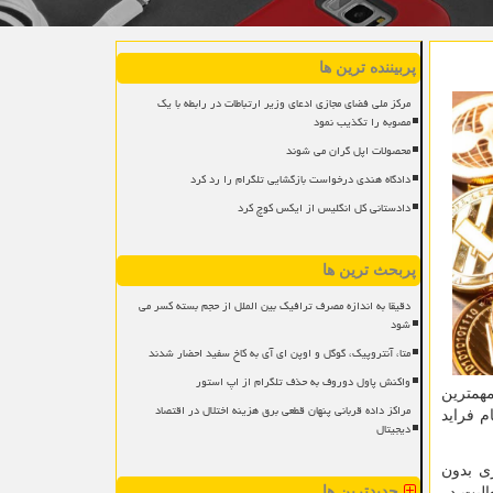
پربیننده ترین ها
مرکز ملی فضای مجازی ادعای وزیر ارتباطات در رابطه با یک
مصوبه را تکذیب نمود
محصولات اپل گران می شوند
دادگاه هندی درخواست بازگشایی تلگرام را رد کرد
دادستانی کل انگلیس از ایکس کوچ کرد
پربحث ترین ها
دقیقا به اندازه مصرف ترافیک بین الملل از حجم بسته کسر می
شود
متا، آنتروپیک، گوگل و اوپن ای آی به کاخ سفید احضار شدند
واکنش پاول دوروف به حذف تلگرام از اپ استور
مهمترین
مراکز داده قربانی پنهان قطعی برق هزینه اختلال در اقتصاد
م فراید
دیجیتال
ی بدون
جدیدترین ها
الیت در