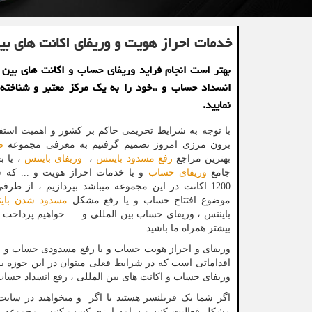
خدمات احراز هویت و وریفای اكانت های بین
بهتر است انجام فراید وریفای حساب و اكانت های بین ا
انسداد حساب و ..خود را به یك مركز معتبر و شناخته
نمایید.
با توجه به شرایط تحریمی حاکم بر کشور و اهمیت استف
برون مرزی امروز تصمیم گرفتیم به معرفی مجموعه
ص
بهترین مراجع
رفع مسدود بایننس
،
وریفای بایننس
، یا ب
جامع
وریفای حساب
و یا خدمات احراز هویت و ... که 
1200 اکانت در این مجموعه میباشد بپردازیم ، از طرف
موضوع افتتاح حساب و یا رفع مشکل
مسدود شدن بای
بایننس ، وریفای حساب بین المللی و .... خواهیم پرداخت 
بیشتر همراه ما باشید .
وریفای و احراز هویت حساب و یا رفع مسدودی حساب و اک
اقداماتی است که در شرایط فعلی میتوان در این حوزه به 
وریفای حساب و اکانت های بین المللی ، رفع انسداد حساب و
اگر شما یک فریلنسر هستید یا اگر و میخواهید در سایت
مشکل فعالیت کنید و درامد ارزی کسب کنید ، مجمو