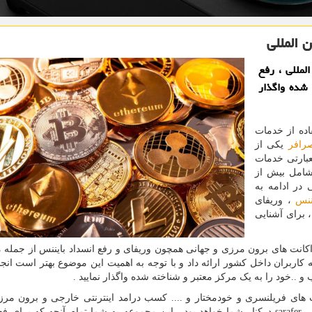
 المللی
لمللی ، رفع
 شده واگذار
اده از خدمات
رافر
یکی از
عبارتی خدمات
شامل بیش از
ی در ادامه به
ننس
، وریفای
، برای آشنایی
انت های برون مرزی و جهانی همچون وریفای و رفع انسداد بایننس از جمله 
کاربران داخل کشور ارائه داد و با توجه به اهمیت این موضوع بهتر است انجا
 ..خود را به یک مرکز معتبر و شناخته شده واگذار نمایید .
 های فریلنسری و خودمختار و .... کسب درامد اینترنتی خارجی و برون مرز
عه
sarafer
درکنار شما خواهد بود. این مجموعه به شما تمام آنچه که برای فع