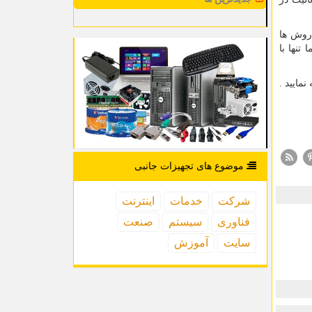
 روش ها
نها با
مایید .
موضوع های تجهیزات جانبی
شركت
خدمات
اینترنت
فناوری
سیستم
صنعت
سایت
آموزش