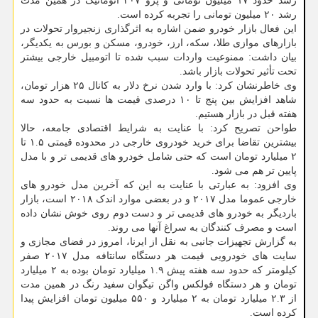
رشد حدود ۱۷ میلیون تومانی و پژو ۲۰۷ اتوماتیک در همین مدت
رشد ۲۰ میلیون تومانی را تجربه کرده است.
این فعال بازار خودرو ضمن اشاره به اثرگذاری زنجیروار تحولات در
بازارهای موازی طلا، سکه، ارز، خودرو، مسکن و بورس به یکدیگر،
بیان داشت: ممنوعیت واردات سبب شده تا اتومبیل خارجی بیشتر
تحت تأثیر تحولات بازار باشد.
وی خاطرنشان کرد: با وارد شدن نرخ دلار به کانال ۲۵ هزار تومان،
شاهد افزایش بین پنج تا ۱۰ درصدی قیمت ها نسبت به حدود سه
هفته قبل در بازار هستیم.
طواحن تصریح کرد: با عنایت به شرایط اقتصادی جامعه، حالا
بیشترین تقاضا برای خرید خودروی خارجی در محدوده قیمتی ۱.۵ تا
۲ میلیارد تومان است که حتی شامل خودرو های قدیمی تر و با مدل
پایین تر هم می شود.
وی افزود: به عبارتی با عنایت به این که آخرین مدل خودرو های
خارجی عموما مدل ۲۰۱۷ و در بعضی موارد اندک ۲۰۱۸ است، بازار
باردیگر به خودرو های قدیمی تر و دست دوم روی خوش نشان داده
است و مصرف کنندگان به سراغ آنها می روند.
به گزارش تجهیزات جانبی به نقل از ایرنا، امروز در فضای مجازی و
سایت های خودرویی قیمت هر دستگاه سانتافه مدل ۲۰۱۷ صفر
کیلومتر که حدود سه هفته پیش ۱.۹ میلیارد تومان بوده به ۲ میلیارد
تومان و هر دستگاه فولکس واگن تیگوان سفید رنگ در همین مدت
از ۲.۳ میلیارد تومان به ۲ میلیارد و ۵۵۰ میلیون تومان افزایش پیدا
کرده است.