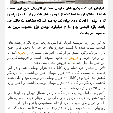
افزایش قیمت خودرو های خارجی بعد از افزایش نرخ ارز، سبب
شده تا مشتریان به استفاده از خودرو های قدیمی تر با مدل پایین
تر و البته ارزان تر روی بیاورند. به صورتی که مشاهدات حاکی می
باشد بازه قیمتی ۱.۵ تا ۲ میلیارد تومان جزو محبوب ترین ها
محسوب می شوند.
به گزارش روز دوشنبه ایرنا، افزایش تدریجی نرخ دلار در هفته های
گذشته سبب شده تا قیمت خودرو های خارجی با وجود فرو رفتن
بازار در یک رکود عمیق تر از قبل، افزایش بیشتری را
تجربه
کند. با
این وجود خرید و
فروش
ها حدودا متوقف است و فروشندگان در
این شرایط میل چندانی به فروش نشان نمی دهند.
دلار از هشتم خردادماه وارد کانال ۲۳ هزار تومانی شد و در این
فاصله به سمت کانال ۲۴ هزار تومان خیز برداشت، اما باردیگر
کاهش پیدا کرد و در کانال ۲۳ هزار تومانی در نوسان بود و طی هفته
گذشته باردیگر در کانال ۲۴ هزار تومان نوسان داشت و اخیرا وارد
کانال ۲۵ هزار تومان شده است.
«کوروش طواحن» یک نمایشگاه دار در شمال تهران به ایرنا می
گوید: همواره قیمت خودرو های خارجی بر مبنای قیمت خودرو های
داخلی تعیین می شود که خود ارتباط مستقیمی با نرخ دلار دارد.
وی بیان داشت: قیمت پژو ۲۰۶ تیپ۲ نسبت به ۲ تا سه هفته گذشته