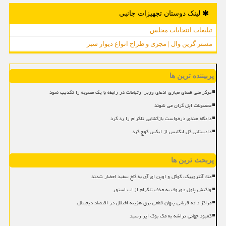
لینک دوستان تجهیزات جانبی
تبلیغات انتخابات مجلس
مستر گرین وال | مجری و طراح انواع دیوار سبز
پربیننده ترین ها
مرکز ملی فضای مجازی ادعای وزیر ارتباطات در رابطه با یک مصوبه را تکذیب نمود
محصولات اپل گران می شوند
دادگاه هندی درخواست بازگشایی تلگرام را رد کرد
دادستانی کل انگلیس از ایکس کوچ کرد
پربحث ترین ها
متا، آنتروپیک، گوگل و اوپن ای آی به کاخ سفید احضار شدند
واکنش پاول دوروف به حذف تلگرام از اپ استور
مراکز داده قربانی پنهان قطعی برق هزینه اختلال در اقتصاد دیجیتال
کمبود جهانی تراشه به مک بوک ایر رسید