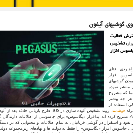
ی گوشیهای آیفون
سترش فعالیت
برای تشخیص
 سیستم عامل IOS به این جاسوس افزار
هبردی افتای
اسوس افزار
بودن گوشیهای
 جاسوس افزار منتشر نموده
نما که مشروح
هر چه بیشتر
 استفاده از
راه
هوشمند
، روند تشخیص آلوده سازی در iOS، طرح بازیابی حادثه بعد
و شیوه های دفاع از خودرا در مقابل جاسوس افزار Pegasus تشریح کرده اند. بدافزار «پگاسوس» برای جاسوسی از اطلاعات دارن
دارد و بعد از نفوذ و استقرار در گوشی قربانیان، به تمام اطلاعات و محتوایی که در دست
ی، جاسوس افزار «پگاسوس» را فقط به دولت ها و نهادهای زیرمجموعه دولت