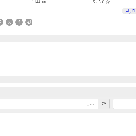
1144
5
/
5.0
لگرام
X