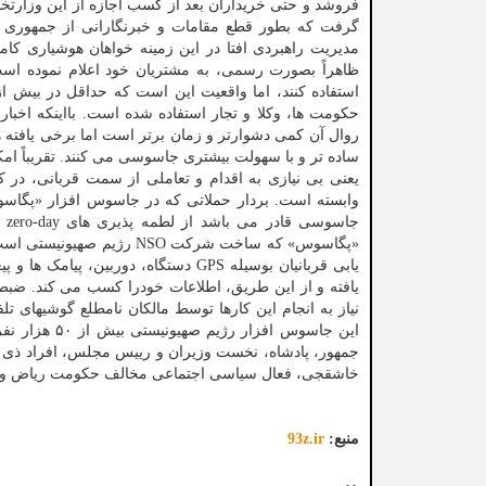
فروشد و حتی خریداران بعد از کسب اجازه از این وزارتخ
گرفت که بطور قطع مقامات و خبرنگارانی از جمهوری ا
ظاهراً بصورت رسمی، به مشتریان خود اعلام نموده اس
روال آن کمی دشوارتر و زمان برتر است اما برخی یافته 
یعنی بی نیازی به اقدام و تعاملی از سمت قربانی، در 
جا
«پگاسوس» که ساخت شرکت SO
یابی قربانیان بوسیله GPS دستگاه، دوربین، پیامک ها و پیغام های پیامرسان هایی چون واتساپ و
یافته و از این طریق، اطلاعات خودرا کسب می کند. ضب
این جاسوس اف
جمهور، پادشاه، نخست وزیران و رییس مجلس، افراد ذی 
خاشقجی، فعال سیاسی اجتماعی مخالف حکومت ریاض و مخ
منبع:
93z.ir