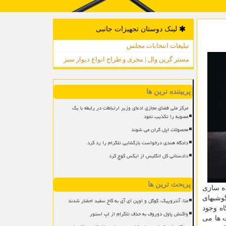
لینک دوستان تجهیزات جانبی
تبلیغات انتخابات مجلس
مستر گرین وال | مجری و طراح انواع دیوار سبز
پربیننده ترین ها
مرکز ملی فضای مجازی ادعای وزیر ارتباطات در رابطه با یک
مصوبه را تکذیب نمود
محصولات اپل گران می شوند
دادگاه هندی درخواست بازگشایی تلگرام را رد کرد
دادستانی کل انگلیس از ایکس کوچ کرد
پربحث ترین ها
 از آلوده سازی
دگان گوشیهای
متا، آنتروپیک، گوگل و اوپن ای آی به کاخ سفید احضار شدند
گاه وجود
واکنش پاول دوروف به حذف تلگرام از اپ استور
 ها می