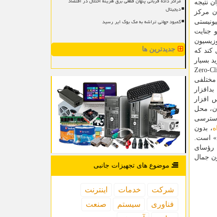
مراکز داده قربانی پنهان قطعی برق هزینه اختلال در اقتصاد
ن نتیجه
دیجیتال
ن مرکز
کمبود جهانی تراشه به مک بوک ایر رسید
تولیدی شرکت Apple هستند. رژیم صهیونیستی
 جنایت
ر، اپوزیسیون
جدیدترین ها
 فقط از پلت فرم iOS از شرکت Apple حکایت می کند که
د بسیار
می کنند. تقریباً امکان آلوده سازی هر دستگاه iPhone وجود دارد اما این که قابلیت آلوده سازی Zero-Click
 مختلفی
م های SMS، WhatsApp و iMessage است و این بدافزار
جاسوس افزار
طبان، محل
دسترسی
ه
، بدون
زار «پگاسوس» است.
مچون رؤسای
ن جمال
موضوع های تجهیزات جانبی
شركت
خدمات
اینترنت
فناوری
سیستم
صنعت