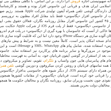
انه صهیونیستی اجازه
فروش
آنرا دارند، بر این اساس، با نگاهی منطقی می توا
سلامی ایران هدف و قربانی این جاسوس افزار بوده و هستند و کارشناسا
مدیریت راهبردی افتا در این زمینه خواهان هوشیاری کامل دارندگان گوشی تلفن همراه آیفون 
ت از جاسوس افزار «پگاسوس» فقط باید مقابل افراد مظنون به تروریسم و
استفاده کنند، اما واقعیت این است که حداقل در بیش از ۴۵ کشور این جاسوس افزار مقابل روزنامه نگاران، فعالان حقوق بش
حکومت ها، وکلا و تجار استفاده شده است. بااینکه اخبار از جاسوسی «پگاسوس»
ها حاکی از آنست که جاسوسان با بهره گیری از «پگاسوس» در پلت فرم اندروی
ساده تر و با سهولت بیشتری جاسوسی 
کدام نسخه امکان پذیر است، کاملاً معین نیست و به شرایط و پیش نیازهای
وابسته است. بردار حملاتی که در جاسوس افزار «پگاسوس» استفاده شده، شامل پیا
سوسی قادر می باشد از لطمه پذیری های zero-day موجود در مرورگرها و سایر برنامه های پرکاربرد نیز استفاده نماید. 
N رژیم صهیونیستی است، بعد از استقرار در گوشی آیفون قربانیان خود، به آسانی به فهرست مخا
تلگرام
، تقویم، تصاویر و میکروفون 
ط همه تماسهای قربانیان و روشن کردن میکروفون و دوربین گوشی
تلفن همرا
نیاز به انجام این کارها توسط مالکان نامطلع گوشیهای تلفن همراه دارای سیستم IOS، از دیگر شیوه های جاسوسی بداف
زار رژیم صهیونیستی بیش از ۵۰ هزار نفر را قربانی خود کرده است، قربانیان «پگاسوس» از مقامات کشورها ه
نفوذی چون نخست وزیران سابق، روزنامه نگاران و مخالفان حکومت ها همچو
الفان دولت بحرین هستند.