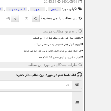
1400/05/16
20:43:14
تگهای خبر:
آیفون
,
اندروید
,
تلفن همراه
,
ت
این مطلب را می پسندید؟
(0)
(1)
تازه ترین مطالب مرتبط
واکنش پاول دوروف به حذف تلگرام از اپ استور
کیبورد گوگل زبان اشاره را به متن مبدل می کند
فروشگاه های اپ طرف ثالث بالاخره وارد اندروید می شوند
ظرفیت باتری دو آیفون سری 18 آشکار شد
نظرات بینندگان در مورد این مطلب
لطفا شما هم
در مورد این مطلب
نظر دهید