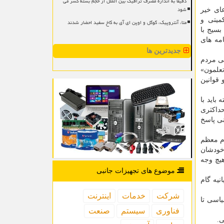
دقیقا به اندازه مصرف ترافیک بین الملل از حجم بسته کسر می
شود
ای خیر
میتی و
متا، آنتروپیک، گوگل و اوپن ای آی به کاخ سفید احضار شدند
بسیج با
مه های
جدیدترین ها
گی مردم
تعلمون»
 قوانین
باید با
حداکثری
نی پاسخ
ام معظم
خودشان
هیچ وجه
موضوع های تجهیزات جانبی
نیه گام
شركت
خدمات
اینترنت
یاسی تا
فناوری
سیستم
صنعت