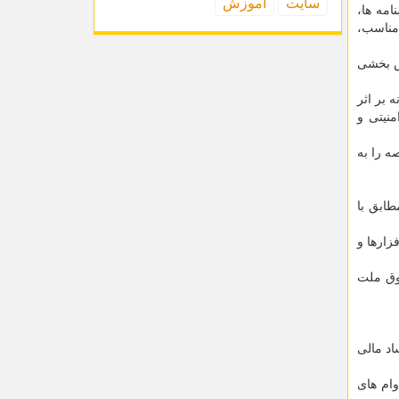
سایت
آموزش
مه ها،
 مناسب،
اص بخشی
 بر اثر
نیتی و
ه را به
طابق با
زارها و
وق ملت
اد مالی
ام های