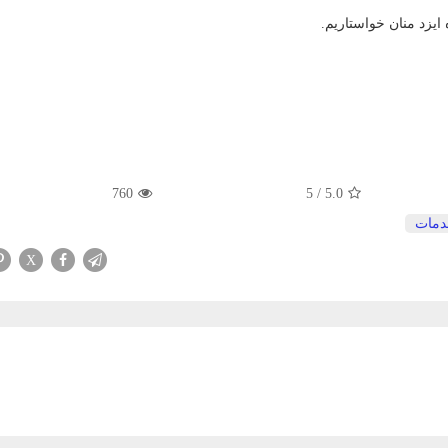
ایزد منان خواستاریم.
760
5
/
5.0
دمات
X