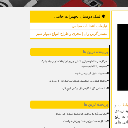
لینک دوستان تجهیزات جانبی
تبلیغات انتخابات مجلس
مستر گرین وال | مجری و طراح انواع دیوار سبز
پربیننده ترین ها
مرکز ملی فضای مجازی ادعای وزیر ارتباطات در رابطه با یک
مصوبه را تکذیب نمود
محصولات اپل گران می شوند
دادگاه هندی درخواست بازگشایی تلگرام را رد کرد
دادستانی کل انگلیس از ایکس کوچ کرد
پربحث ترین ها
باطات
و
 زیادی
موبایلی که به ساعت هوشمند تبدیل می شود
 به رفع
متا از نخست وزیر هند پوزش خواست
نی های