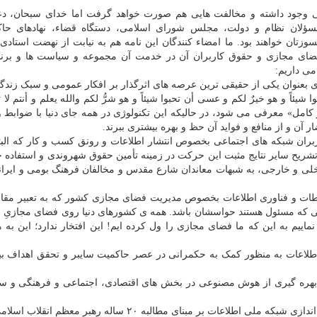
ی وجود داشته و مخالفت هایی هم صورت خواهد گرفت اما خدای سبحان، دع
ؤلان نظام و دولت، مجلس شورای اسلامی، دستگاه قضاء، نهادهای حاک
زتان خواهند بود. ما امضاء کنندگان این نامه هم به نیابت از نهضت استادی 
ی مجازی و حقوق کاربران آن در خدمت آن مجموعه و سیاست ها و برنا
می داریم:
 بعنوان یکی از حقیقی­­ ترین عرصه های اثرگذار بر افکار عمومی و سبک زند
اً و هو خیرٌ لکم و عسی أن تحبوا شیئاً و هو شرُّ لکم والله یعلم و أنتم لا 
مل» معرفی می شود، در حالیکه این تکنولوژی در همه جای دنیا با ضوابط و
 و از منافع و فواید آن حظ و بهره بیشتری ببرند.
بران شبکه های اجتماعی بخصوص انتشار اطلاعات و رونق کسب و کار که البته 
تشریح سایر نتایج مثبت این حرکت در زمینه تأمین حقوق شهروندی و استفاده 
اخلی و خارجی، به شبهات معاندان شارع مقدس و مخالفان فرهنگ بومی و ایرا
رتباطات و فناوری اطلاعات بخصوص مدیریت فضای مجازی کشور که به تعبیر مق
نی که مسئول هستند حواسشان باشد. همه ی کشورهای دنیا روی فضای مجازیِ 
 نماییم به این که ما فضای مجازی را ول کرده ایم! این افتخار ندارد؛ این به 
 اطلاعات به منظور کمک به حکمرانی در عصر حاکمیت سایبر و تحقق اهداف بیا
ی بهره گیری از هوش مصنوعی در بخش های اقتصادی، اجتماعی و فرهنگی و س