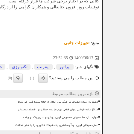
کلانی که در اختیار برخی شرکت ها قرار گرفته است.
توفیقات روز افزون جنابعالی و همکاران گرامی را از درگاه 
منبع:
تجهیزات جانبی
1400/06/17
23:52:35
تگهای خبر:
اپراتور
,
اینترنت
,
تكنولوژی
,
خ
این مطلب را می پسندید؟
(0)
(1)
تازه ترین مطالب مرتبط
دقیقا به اندازه مصرف ترافیک بین الملل از حجم بسته کسر می شود
مراکز داده قربانی پنهان قطعی برق هزینه اختلال در اقتصاد دیجیتال
موارد تازه هک هوش مصنوعی اوپن ای آی و آنتروپیک لو رفت
عامل سرکش اوپن ای آی مشتری یک شرکت فناوری را به خطر انداخت