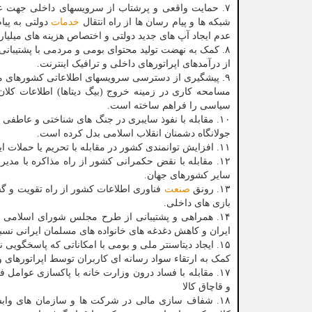
۷. حمایت واقعی و پرشتاب از سرویسهای داخلی جهت ع
شبکه ها و پیام رسان ها از راه انتقال
خدمات
دولتی به پیا
عدم ایجاد آپ های جدید دولتی و اختصاص هزینه های میلیا
۸. کمک به نهضت تولید محتوای بومی و مردمی با پشتیبان
از درآمدهای اپراتورهای داخلی و ترافیک اینترنت.
۹. پیشگیری از دسترسی سرویسهای اطلاعاتی کشورهای متخا
مسامحه کاری در زمینه خروج (بیگ دیتاها) اطلاعات کلا
سیاسی را فراهم ساخته است.
۱۰. مقابله با نفوذ سایبری در جنگ های شناختی و عاطف
جولانگاه دشمنان انقلاب اسلامی بدل کرده است.
۱۱. افزایش توانمندی کشور در مقابله با تحریم یا حملات اینترنتی از راه تکمیل شبکه ملی اطلاعات.
۱۲. مقابله با نقض حکمرانی کشور از راه مذاکره با مد
سایر کشورهای جهان.
۱۳. رونق
صنعت
فناوری اطلاعات کشور از راه تقویت و گست
بازی های داخلی.
۱۴. همراهی و پشتیبانی از طرح مجلس شورای اسلامی
ایران و کاهش دغدغه های خانواده های مسلمان ایرانی ن
۱۵. ایجاد دیتاسنتر ملی و بومی با امکاناتی که پاسخگویی نیازهای کشور باشد.
کمک به ارتقاء سواد رسانه ای کاربران توسط اپراتورهای و
۱۷. مقابله با فساد درون وزارت خانه با پاکسازی عوام
و قاچاق کالا
۱۸. شفاف سازی مالی در شرکت ها و سازمان های واب