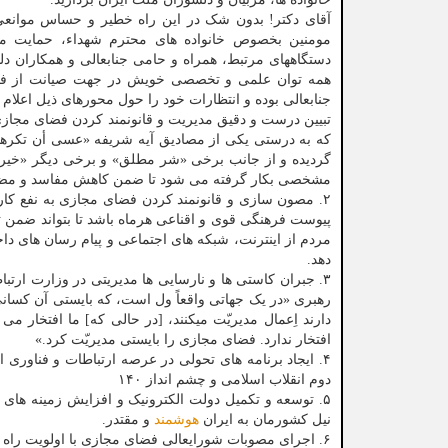
آقای دکتر! بدون شک در این راه خطیر و حساس موانع
مومنین بخصوص خانواده های محترم شهداء، حمایت مس
دستگاههای مرتبط، همراه و حامی جنابعالی و همکاران دلسو
همه توان علمی و تخصصی خویش در جهت صیانت از فضا
جنابعالی بوده و انتظارات خود را حول محورهای ذیل اعلام 
تبیین درست و دقیق مدیریت و قانونمند کردن فضای مجازی
که به درستی یکی از مصادیق آیه شریفه «عسی أن تکرهوا شیئ
گردیده و از جانب برخی «شر مطلق» و برخی دیگر «خیر کا
مشخصی بکار گرفته می شود تا ضمن کاهش مفاسد و مضار آن
۲. مصون سازی و قانونمند کردن فضای مجازی به نفع کار
پیوست فرهنگی قوی و اقناعی هرماه باشد تا بتواند ضمن 
مردم از اینترنت، شبکه های اجتماعی و پیام رسان های د
دهد.
۳. جبران کاستی ها و نارسایی ها مدیریتی در وزارت ا
رهبری «در یک جهاتی واقعاً ول است، که بایستی آن کسا
دارند اِعمال مدیریّت میکنند، [در حالی که] ما افتخار می
افتخار ندارد. فضای مجازی را بایستی مدیریّت کرد.»
۴. ایجاد برنامه های تحولی در عرصه ارتباطات و فناوری
دوم انقلاب اسلامی و چشم انداز ۱۴۰
۵. توسعه و تکمیل دولت الکترونیک و افزایش زمینه ها
نیل کشورمان به ایران
هوشمند
و مقتدر.
۶. اجرای مصوبات شورایعالی فضای مجازی با اولویت راه اندازی شبکه ملی اطلاعات بر مبنای مطالبه ۲۰ ساله رهبر معظم انقلاب اسلامی.