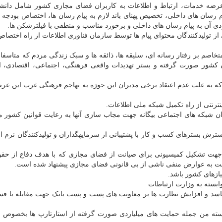
رضه خدمات، ارتباط و اطلاعات به کاربران فضای مجازی کشور شامل دانشنا
م رسان های داخلی، تخصیص پهنای باند لازم به پیام رسان ها، اختصاص بودجه
ردی آن به پیام رسان های داخلی و برخورد مناسب و منطقی با فیلترشکن ها.
ی از تولیدکنندگان محتوای پیام ها توسط سازمان فناوری اطلاعات از راه اختص
صم بر رفتار رسانه ای، سلیقه ها، ذائقه ها و سبک زندگی مردم که متاسفانه
ن کشور صورت گرفته و بستر تهدیدات واقعی فرهنگی، اجتماعی، اقتصادی، ام
ی که به علت عدم اعتقاد برخی مدیران این حوزه به تهاجم فرهنگی غرب این عرص
یران شبکه های اجتماعی بیگانه جهت مجاب سازی آنها به رعایت قوانین کشور م
رش بسترهای کسب و کار با پشتیبانی از سرمایه­گذاران و تولیدکنندگان نرم اف
 جهت تشکیل کمیسیونی برای صیانت از فضای مجازی که با هدف دفاع از حق
سبت به عوارض منفی ناشی از بی قانونی فضای مجازی پیشنهاد شده است.
ابسته به وزارت ارتباطات
ل فاسد و افزایش نظارت ها بر معاونت های پست و پست بانک جهت مقابله با فس
سته من جمله حمایت های میلیاردی صورت گرفته از استارتارپ ها بخصوص و