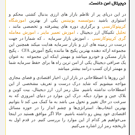
دیجیتال امن دانست.
در این دریای پر از تلاطم بازار های ارزی بدنبال کشتی محکم و
استواری باشید ،
موئسسه یونیننس
یکی از بهترین
اموزشگاه
کریپتوکارنسی
و برگزاری دوره های پیشرفته و تخصصی مانند ،
تحلیل
تکنیکال ارز دیجیتال ،
اموزش تعمیر ماینر
،
اموزش معامله
گری کریپتوکارنسی
، اموزش بازار سرمایه ، که شمارا در جهت
درست در زمینه های ارز و بازار سرمایه هدایت میکند همچنین این
مجموعه ارائه دهنده بهترین پکیج ها ماننده پکیج آموزش
CFA
، پکیج
بازار مسکن و خودرو میباشد و مهمتر اینکه این مجموعه به عنوان
یک صرافی دیجیتال یکی از امن ترین راه ها برای حفظ سرمایه شما
و مهمتر ازان کسب درامد بیشتر میباشد
این روزها با اصطلاحاتی در بازار ارز، اخبار اقتصادی و فضای مجازی
مواجه میشویم که شاید درک درست و تعریف مشخصی از این
اصطلاحات نداشته باشیم. مثل رمز ارز، ارز دیجیتال، بیت کوین و
بلاک جین و موارد دیگه. درک این موارد در دنیای امروزی که به
سرعت در حال تغییر و تحول می باشد به ما کمک می کند تا بتوانیم
بهترین انتخاب‌ها، استراتژی‌ها و چشم انداز را در حوزه مسائل
اقتصادی خود پیش رو داشته باشیم. حالا اگر موافق هستید در اینجا
می‌خواهیم هر کدام از این موارد را بررسی کنیم. در قدم اول به
تاریخچه رمز ارز اشاره می‌کنیم.