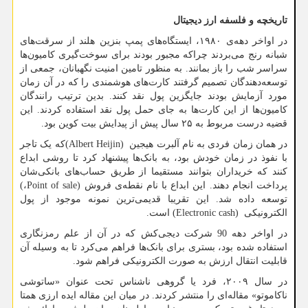
تاریخچه و فلسفه ارز دیجیتال
در اواخر دهه‌ی ۱۹۸۰، ایستگاه‌های پمپ بنزین هلند از سرقت‌های
شبانه رنج می‌بردند چراکه مجبور بودند برای سوخت‌گیری کامیون‌ها
سراسر شب را باز بمانند. به منظور تامین امنیت نگهبانان، جمعی از
توسعه‌دهندگان تصمیم گرفتند کارت‌های هوشمندی را که در آن زمان
مورد آزمایش بودند جایگزین پول نقد کنند. بدین ترتیب رانندگان
کامیون‌ها از این کارت‌ها به جای حمل پول نقد استفاده کردند. این
قضیه درست مربوط به ۲۵ سال پیش از پیدایش بیت کوین بود.
در همان زمان فردی به نام آلبرت هیجین
(Albert Heijin)
که یک تاجر
با نفوذ در زمان خودش بود، به بانک‌ها پیشنهاد کرد تا روشی ابداع
کنند که خریداران بتوانند مستقیما از طریق حساب‌های بانکی‌شان
پرداخت انجام دهند. این ابداع با نام نقطه‌ی فروش
Point of sale)
،
(
توسعه داده شد. این تقریبا قدیمی‌ترین نمونه موجود از پول
الکترونیکی
(Electronic cash)
است.
در اواخر دهه 90 شرکت دیجی‌کش که در آن از علم رمزنگاری
استفاده شده بود، بستری برای بانک‌ها فراهم می‌کرد تا به وسیله آن
قابلیت انتقال ارزش به صورت الکترونیکی فراهم شود.
در سال ۲۰۰۹، فرد یا گروهی ناشناس تحت عنوان «ساتوشی
ناکاموتو» مقاله‌ای را منتشر کردند. در میان این مقاله ایده ارزی همتا