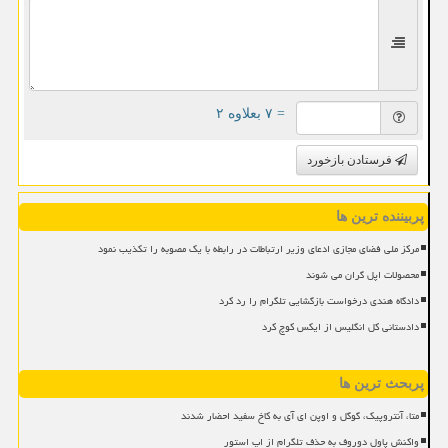
= ۷ بعلاوه ۲
فرستادن بازخورد
پربیننده ترین ها
مرکز ملی فضای مجازی ادعای وزیر ارتباطات در رابطه با یک مصوبه را تکذیب نمود
محصولات اپل گران می شوند
دادگاه هندی درخواست بازگشایی تلگرام را رد کرد
دادستانی کل انگلیس از ایکس کوچ کرد
پربحث ترین ها
متا، آنتروپیک، گوگل و اوپن ای آی به کاخ سفید احضار شدند
واکنش پاول دوروف به حذف تلگرام از اپ استور