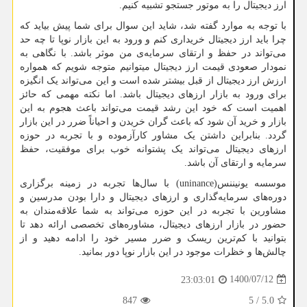
ارز دیجیتال را به موتور جستجو تشبیه کنیم.
با توجه به موارد گفته شد، شاید این سوال برای شما پیش بیاید که
چرا باید ارز دیجیتال خریداری کنم و ورود به این بازار نوپا تا چه حد
می‌تواند در حفظ و ارتقای سرمایه‌ی من موثر باشد. با نگاهی به
نمودار صعودی قیمت ارز دیجیتال میتوانیم متوجه شویم که همواره
ارزش ارز دیجیتال از قبل بیشتر شده است و این می‌تواند یک انگیزه
برای ورود به بازار ارزهای دیجیتال باشد. اما نکته مهمی ‌که حائز
اهمیت است که خود این رشد قیمت می‌تواند باعث هجوم به این
بازار و خرید آن شود که باعث گران خریدن و احیاناً ضرر در این بازار
گردد. بنابراین داشتن یک مشاور کارآزموده و با تجربه در حوزه
ارزهای دیجیتال می‌تواند یک پشتوانه خوب برای موفقیت، حفظ
سرمایه و ارتقای آن باشد.
موسسه یونیننس(
uninance
) با سال‌ها تجربه در زمینه برگزاری
دوره‌های سرمایه‌گذاری و ارزهای دیجیتال و دارا بودن مدرسین و
مشاورین با تجربه در این حوزه می‌تواند به شما علاقه‌مندان به
حضور در بازار ارزهای دیجیتال، مشاوره‌های تخصصی ارائه دهد تا
بتوانید با کم‌ترین ریسک و ضرر مسیر خود را ادامه دهید و از
چالش‌ها و خظرات موجود در این بازار نوپا دور بمانید.
1400/07/12
23:03:01
847
5
/
5.0