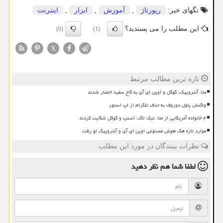
تگهای خبر:
رپورتاژ
,
آموزش
,
ابزار
,
اینترنت
این مطلب را می پسندید؟
(0)
(1)
X
تازه ترین مطالب مرتبط
متا، آنتروپیک، گوگل و اوپن ای آی به کاخ سفید احضار شدند
واکنش پاول دوروف به حذف تلگرام از اپ استور
۴ خانواده آمریکایی از متا، تیک تاک، اسنپ و گوگل شکایت کردند
موارد تازه هک هوش مصنوعی اوپن ای آی و آنتروپیک لو رفت
نظرات بینندگان در مورد این مطلب
لطفا شما هم
نظر دهید