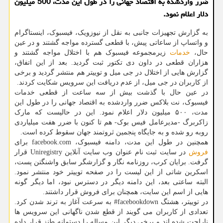
ضرر واردشده به اقتصاد جهانی را در طول این مدت، 500 میلیون
دلار اعلام نمود.
به گزارش تجهیزات جانبی به نقل از نیوزویک، فیسبوک، اینستاگرام
و واتساپ از ساعاتی پیش، با قطعی گسترده مواجه گشتند و در عین
حال،
خدمات
زیرمجموعه فیسبوک هم با اختلال مواجه گشتند و
هزاران قطعی در داون دی تکتور ثبت گردید. بعد از این اتفاق،
گزارش هایی از اختلال در جی میل و توییتر هم منتشر گردید و برخی
از کاربران در جی میل، از عدم دریافت این سرویس شکایت کردند.
در عین حال با گذشت بیش از سه ساعت از قطعی خدمات
فیسبوک، نت بلاکس ضرر واردشده به اقتصاد جهانی را در طول این
مدت، ۵۰۰ میلیون دلار اعلام نمود. این در حالیست که مارک
زاکربرگ -مدیرعامل فیس بوک- هم تا کنون با ضرر هفت میلیاردی
روبه رو شده و به جایگاه پنجمین ثروتمند جهان سقوط کرده است.
همچنین در طول این مدت، دامنه فیسبوک، facebook.com برای
فروش
در سایت ثبت نام عنوان وب سایت آنلاین Uniregistry قرار
گرفت. برایان کرب، روزنامه نگار و گزارشگر سابق واشنگتن پست،
اسکرین شاتی از این لیست را در صفحه توییتر خود منتشر نمود.
البته ساعتی بعد، این دامنه دیگر در دسترس نبود، اما دیگر گونه
هایی از اسم این سایت، همچنان برای فروش قرار داشتند.
در توییتر، هشتگ facebookdown# به سرعت آغاز به ترند شدن کرد.
تعدادی از کاربران می گویند از قطع شدن ناگهانی این سرویس ها
ناراحت شده اند و برخی دیگر این مساله را دستمانه طنز قرار داده