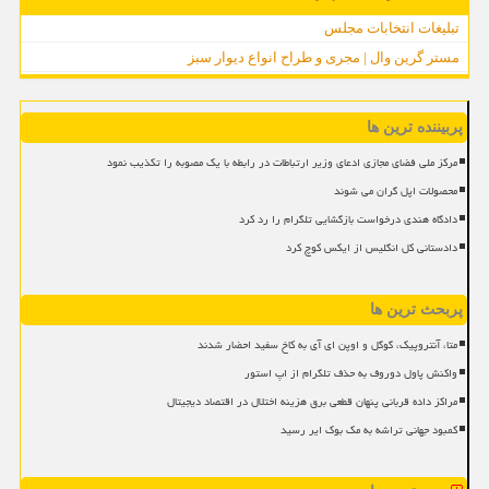
تبلیغات انتخابات مجلس
مستر گرین وال | مجری و طراح انواع دیوار سبز
پربیننده ترین ها
مرکز ملی فضای مجازی ادعای وزیر ارتباطات در رابطه با یک مصوبه را تکذیب نمود
محصولات اپل گران می شوند
دادگاه هندی درخواست بازگشایی تلگرام را رد کرد
دادستانی کل انگلیس از ایکس کوچ کرد
پربحث ترین ها
متا، آنتروپیک، گوگل و اوپن ای آی به کاخ سفید احضار شدند
واکنش پاول دوروف به حذف تلگرام از اپ استور
مراکز داده قربانی پنهان قطعی برق هزینه اختلال در اقتصاد دیجیتال
کمبود جهانی تراشه به مک بوک ایر رسید