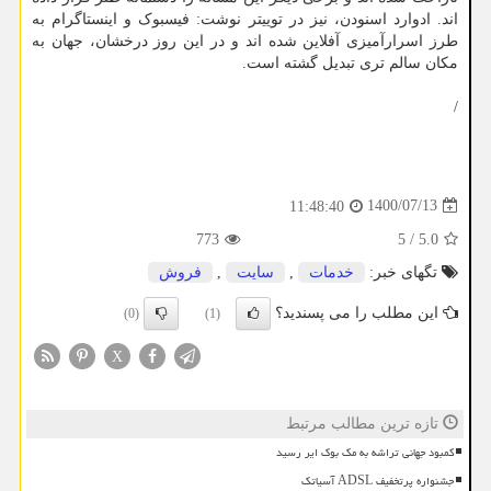
اند. ادوارد اسنودن، نیز در توییتر نوشت: فیسبوک و اینستاگرام به
طرز اسرارآمیزی آفلاین شده اند و در این روز درخشان، جهان به
مکان سالم تری تبدیل گشته است.
/
1400/07/13
11:48:40
773
5
/
5.0
تگهای خبر:
خدمات
,
سایت
,
فروش
این مطلب را می پسندید؟
(0)
(1)
X
تازه ترین مطالب مرتبط
کمبود جهانی تراشه به مک بوک ایر رسید
جشنواره پرتخفیف ADSL آسیاتک