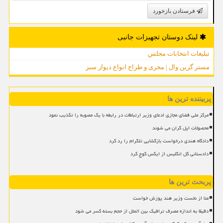
فرستادن بازخورد
لینک دوستان تجهیزات جانبی
تبلیغات انتخابات مجلس
مستر گرین وال | مجری و طراح انواع دیوار سبز
پربیننده ترین ها
مرکز ملی فضای مجازی ادعای وزیر ارتباطات در رابطه با یک مصوبه را تکذیب نمود
محصولات اپل گران می شوند
دادگاه هندی درخواست بازگشایی تلگرام را رد کرد
دادستانی کل انگلیس از ایکس کوچ کرد
پربحث ترین ها
متا از نخست وزیر هند پوزش خواست
دقیقا به اندازه مصرف ترافیک بین الملل از حجم بسته کسر می شود