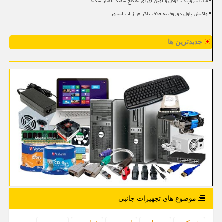
متا، آنتروپیک، گوگل و اوپن ای آی به کاخ سفید احضار شدند
واکنش پاول دوروف به حذف تلگرام از اپ استور
جدیدترین ها
موضوع های تجهیزات جانبی