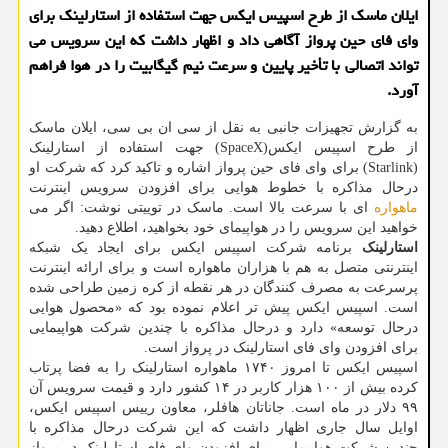
ایلان ماسک از طرح اسپیس ایکس جهت استفاده از استارلینک برای
وای فای حین پرواز آگاهی داد و اظهار داشت که این سرویس می
تواند اتصالی با تأخیر پایین و سرعت نیم گیگابیت را در هوا فراهم
آورد.
به گزارش تجهیزات جانبی به نقل از سی ان بی سی، ایلان ماسک
از طرح اسپیس ایکس(SpaceX) جهت استفاده از استارلینک
(Starlink) برای وای فای حین پرواز اشاره و تاکید کرد که شرکت او
درحال مذاکره با خطوط هوایی برای افزودن سرویس اینترنت
ماهواره
ای با سرعت بالا است. ماسک در توییتی نوشت: اگر می
خواهید این سرویس را در هواپیمای خود بخواهید، اطلاع دهید.
استارلینک
برنامه شرکت اسپیس ایکس برای ایجاد یک شبکه
اینترنتی متصل به هم با هزاران ماهواره است و برای ارائه اینترنت
پرسرعت به مصرف کنندگان در هر نقطه از کره زمین طراحی شده
است. اسپیس ایکس پیش تر اعلام نموده بود که «محصول هوایی
درحال توسعه» دارد و درحال مذاکره با چندین شرکت هواپیمایی
برای افزودن وای فای استارلینک در پرواز است.
اسپیس ایکس تا امروز ۱۷۴۰ ماهواره استارلینک را به فضا پرتاب
کرده بیش از ۱۰۰ هزار کاربر در ۱۴ کشور دارد و قیمت سرویس آن
۹۹ دلار در ماه است. جاناتان هافلر، معاون رییس اسپیس ایکس،
اوایل سال جاری اظهار داشت که این شرکت درحال مذاکره با
چندین شرکت هواپیمایی برای افزودن وای فای استارلینک در پرواز