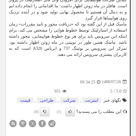
است. هافلر در ماه ژوئن اظهار داشت: ما اقداماتی را انجام داده ایم
و به دنبال آن هستیم تا محصول نهایی تولید شود و در آینده نزدیک
روی هواپیماها قرار گیرد.
ماسک قبل از این گفته بود که «دریافت مجوز و تایید مقررات» زمان
استفاده از استارلینک توسط خطوط هوایی را مشخص می کند، برای
اینکه این سرویس باید برای هر نوع خطوط هواپیمایی، مجوز داشته
باشد. ماسک همین طور در توییتی در ماه ژوئن اظهار داشته بود:
تمرکز این سرویس بر بوئینگ 737 و ایرباس A320 است که به
کاربران بیشتری سرویس ارائه می دهند.
1400/07/26
09:34:25
951
5
/
5.0
تگهای خبر:
اینترنت
,
شركت
,
طراحی
,
قیمت
این مطلب را می پسندید؟
(0)
(1)
X