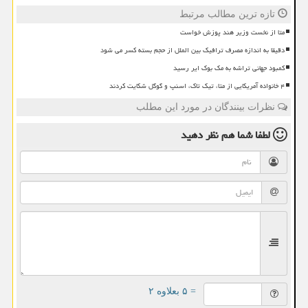
تازه ترین مطالب مرتبط
متا از نخست وزیر هند پوزش خواست
دقیقا به اندازه مصرف ترافیک بین الملل از حجم بسته کسر می شود
کمبود جهانی تراشه به مک بوک ایر رسید
۴ خانواده آمریکایی از متا، تیک تاک، اسنپ و گوگل شکایت کردند
نظرات بینندگان در مورد این مطلب
لطفا شما هم
نظر دهید
= ۵ بعلاوه ۲