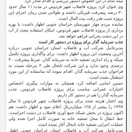
نیمه تمام در این خصوص دستور بررسی و اقدام صادر کرد.
وی عنوان کرد: پروژه فاضلاب شهر فردوس در مدت ۱۱ سال حدود
۳۰ درصد پیشرفت فیزیکی داشته و طولانی شدن زمان اجرای این
پروژه سبب هدر رفت بیت المال است.
نماینده مردم چهار شهرستان خراسان جنوبی اظهار داشت: با بهره
برداری از پروژه فاضلاب شهر فردوس، امکان استفاده مجدد از آب
در این دشت بحرانی فراهم خواهد شد.
جذب سرمایه گذار برای پروژه در دستور کار است
مدیرعامل شرکت آب و فاضلاب استان خراسان جنوبی درباره
آخرین وضعیت این پروژه اظهار داشت: برای واگذاری پروژه تکمیل
شبکه و راه اندازی تصفیه خانه به سرمایه گذار، شرط پیشرفت ۴۰
درصدی وجود ندارد و این شرکت تابحال طی ۲ مرحله نسبت به
فراخوان جذب سرمایه گذار، اقدام نموده که متاسفانه از این مورد
استقبال نشده است.
حسین امامی اضافه کرد: همچنان به موازات پیگیری اختصاص
اعتبارات عمرانی مناسب برای پروژه فاضلاب فردوس، جذب
سرمایه گذار را هم در دستور کار داریم.
وی اعتبار هزینه شده برای پروژه فاضلاب شهر فردوس تا سال
۱۳۹۹ را بیشتر از ۱۲۵ میلیاردریال اعلام نمود و اظهار داشت: هم
اکنون پروژه در بخش شبکه جمع آوری فاضلاب در دست اجراست،
خط انتقال تا محل تصفیه خانه به صورت کامل اجرا شده ولی
عملیات اجرایی تصفیه خانه تابحال آغاز نشده است.
مدیرعامل شرکت آب و فاضلاب استان خراسان جنوبی اظهار