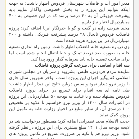
مدیر امور آب و فاضلاب شهرستان فردوس اظهار داشت: به جهت
اینکه بتوانیم این پروژه را به بخش خصوصی واگذار نماییم باید
پیشرفت فیزیکی آن به ۴۰ درصد برسد که در این خصوص به ۴۰۰
میلیاردریال اعتبار نیاز داریم.
مجید شریف زاده در گفت و گو با خبرنگار ایرنا اضافه کرد: پروژه
فاضلاب فردوس تابحال ۲۸ درصد پیشرفت فیزیکی داشته و ۲۰۰
میلیاردریال در این پروژه هزینه شده است.
وی درباره تصفیه خانه فاضلاب اظهار داشت: زمین راه اندازی تصفیه
خانه به صورت صد درصد تملک و خط انتقال انجام شده است اما
برای ساخت تصفیه خانه باید سرمایه گذار ورود پیدا کند.
سه اقدام اساسی برای سرعت گرفتن پروژه فاضلاب
نماینده مردم فردوس، طبس، بشرویه و سرایان در مجلس شورای
اسلامی که پیگیر اجرای این پروژه است، اواخر شهریور سال جاری
با وزیر نیرو دیدار نمود و سپس درباره نتایج این دیدار اظهار داشت:
طی نامه ای سه اقدام برای تسریع در اجرای پروژه فاضلاب
فردوس پیشنهاد شده و با عنایت به بودجه ۵۰ میلیاردریالی این پروژه
در اعتبارات سال ۱۴۰۰ از وزیر نیرو خواستیم تا علاوه بر تخصیص
۱۰۰ درصدی آن، از سایر منابع در اختیار وزارت خانه به تکمیل این
پروژه کمک نماید.
حجت الاسلام مجید نصیرایی اضافه کرد: همینطور درخواست شد در
لایحه بودجه سال ۱۴۰۱ مبلغ بیشتری برای این پروژه در نظر گرفته
شود، وزیر نیرو هم با تکیه بر ضرورت تسریع در تکمیل پروژه های