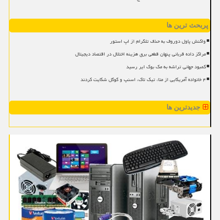
پربحث ترین ها
واکنش پاول دوروف به حذف تلگرام از اپ استور
مراکز داده قربانی پنهان قطعی برق هزینه اختلال در اقتصاد دیجیتال
کمبود جهانی تراشه به مک بوک ایر رسید
۴ خانواده آمریکایی از متا، تیک تاک، اسنپ و گوگل شکایت کردند
جدیدترین ها