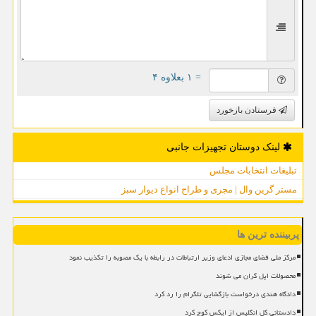
= ۱ بعلاوه ۴
فرستادن بازخورد
لینک دوستان تجهیزات جانبی
تبلیغات انتخابات مجلس
مستر گرین وال | مجری و طراح انواع دیوار سبز
پربیننده ترین ها
مرکز ملی فضای مجازی ادعای وزیر ارتباطات در رابطه با یک مصوبه را تکذیب نمود
محصولات اپل گران می شوند
دادگاه هندی درخواست بازگشایی تلگرام را رد کرد
دادستانی کل انگلیس از ایکس کوچ کرد