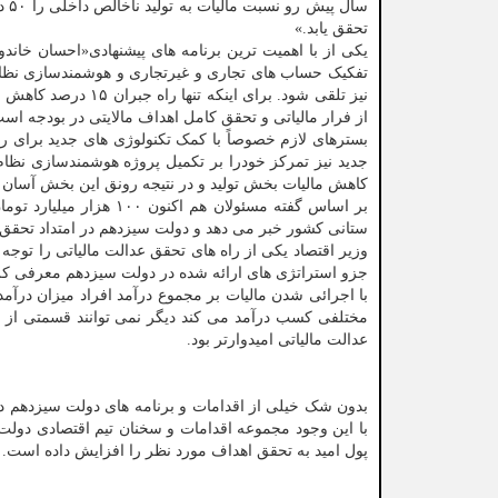
سال پیش رو نسبت مالیات به تولید ناخالص داخلی را ۵۰ درصد رشد دهیم و دستیابی به این هدف نیز باید بوسیله مالیات ستانی
تحقق یابد.»
یکی از با اهمیت ترین برنامه های پیشنهادی«احسان خاندو
تفکیک حساب های تجاری و غیرتجاری و هوشمندسازی نظام
نیز تلقی شود. برای ا
از فرار مالیاتی و تحقق کامل اهداف مالایتی در بودجه اس
بسترهای لازم خصوصاً با کمک تکنولوژی های جدید برای ر
جدید نیز تمرکز خودرا بر تکمیل پروژه هوشمندسازی نظام
کاهش مالیات بخش تولید و در نتیجه رونق این بخش آسان
بر اساس گفته مسئولان هم
ستانی کشور خبر می دهد و دولت سیزدهم در امتداد تحقق عد
جزو استراتژی های ارائه شده در دولت سیزدهم معرفی کرده
با اجرائی شدن مالیات بر مجموع درآمد افراد میزان درآمد 
مختلفی کسب درآمد می کند دیگر نمی توانند قسمتی از درآ
عدالت مالیاتی امیدوارتر بود.
با این وجود مجموعه اقدامات و سخنان تیم اقتصادی دولت
پول امید به تحقق اهداف مورد نظر را افزایش داده است.