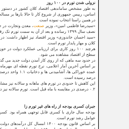
نزولی شدن تورم در ۱۰۰ روز
به طور مشخص ساماندهی اقتصاد کلان کشور در دستور کار
اساس، رییس جمهوری از شروع کار تا حالا بارها بر مساله
در همین راستا انتخاب نموده است.
«سیدرضا فاطمی امین»، وزیر
صنعت
نصف سال ۱۳۹۹ رسانده و بعد از آن به سمت تورم تک رقمی حرکت خواهیم کرد.
«سید احسان خاندوزی» وزیر اقتصاد نیز اظهار داشت: در ک
کلان و مهار پایدار تورم است.
هرچند ۱۰۰ روز کاری برای ارزیابی عملکرد دولت 
سطح از اقتصاد مشاهده می شود.
در حدود سه ماهی که از روی کار آمدن دولت جدید می گذ
عمده خوراکی ها، آشامیدنی ها و دخانیات ۱.۱ واحد درصد افت کرده و گروه کالاهای غیر خوراکی و
درصد رسیده است.
۰.۲ درصدی در مقایسه با ماه قبل است. تورم سالانه نیز در مهرماه ۴۵.۴ درصد بوده که از کاهش ۰.۴ درصدی حکایت دارد.
جبران کسری بودجه از راه های غیر تورم زا
بودجه سال جاری با کسری قابل توجهی همراه بود. کسری 
عوامل رشد تورم است.