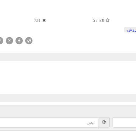
731
5
/
5.0
وش
X