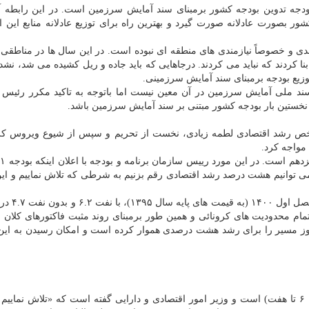
ودجه تدوین بودجه کشور برمبنای سند آمایش سرزمین است. در این رابطه آی
کشور بصورت عادلانه صورت گیرد و بهترین راه برای توزیع عادلانه منابع این
ندی و خصوصاً نیازمندی های منطقه ای نبوده است. در این سال ها در مناطقی 
نا کردند که نباید می کردند. درجاهایی که باید جاده و ریل کشیده می شد، نشد.
توزیع بودجه برمبنای سند آمایش سرزمینی.
زان نقش سند ملی آمایش سرزمین در آن معین نیست اما باتوجه به تاکید مکرر رئیس
 نخستین بار بودجه کشور مبتنی بر سند آمایش سرزمین باشد.
ص رشد اقتصادی لطمه زیادی، نخست از تحریم و سپس از شیوع ویروس کرون
مواجه کرد.
: ما می توانیم هشت درصد رشد اقتصادی رقم بزنیم به شرطی که تلاش نماییم و ا
طبق گزارش بانک مرکزی تولید ناخالص 
مام محدودیت های کرونائی و همین طور برمبنای روند مثبت فاکتورهای کلان 
 می توان انتظار داشت که دولت در طول این ۱۰۰ روز مسیر را برای رشد هشت درصدی هموار کرده است و امکان رسیدن به
نسبت مالیات به تولید ناخالص داخلی ایران خیلی کم (بین ۶ تا هفت) است و وزیر امور اقتصادی و دارایی گفته است که «تلاش نم