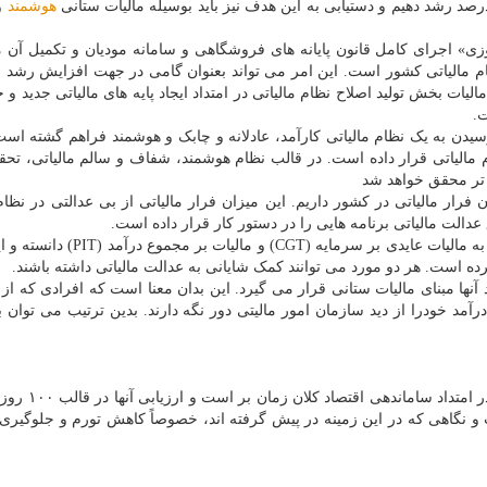
هوشمند
و 
زی» اجرای کامل قانون پایانه های فروشگاهی و سامانه مودیان و تکمیل آن م
 مالیاتی کشور است. این امر می تواند بعنوان گامی در جهت افزایش رشد ا
ینکه تنها راه جبران ۱۵ درصد کاهش مالیات بخش تولید اصلاح نظام مالیاتی در امتداد ایجاد پایه های مالیاتی جدی
ت.
سیدن به یک نظام مالیاتی کارآمد، عادلانه و چابک و هوشمند فراهم گشته اس
 مالیاتی قرار داده است. در قالب نظام هوشمند، شفاف و سالم مالیاتی، ت
 تر محقق خواهد شد
 اکنون ۱۰۰ هزار میلیارد تومان فرار مالیاتی در کشور داریم. این میزان فرار مالیاتی از بی عدالتی در ن
الت مالیاتی برنامه هایی را در دستور کار قرار داده است.
وزیر اقتصاد یکی از راه های تحقق عدالت مالیاتی را توجه به مالیات عایدی بر سرمایه
 است. هر دو مورد می توانند کمک شایانی به عدالت مالیاتی داشته باشند.
آنها مبنای مالیات ستانی قرار می گیرد. این بدان معنا است که افرادی که از 
مد خودرا از دید سازمان امور مالیتی دور نگه دارند. بدین ترتیب می توان 
بدون شک خیلی از اقدامات و برنامه های دولت سیزد
 و نگاهی که در این زمینه در پیش گرفته اند، خصوصاً کاهش تورم و جلوگیری