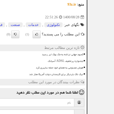
منبع:
93z.ir
1400/08/28
22:51:26
تگهای خبر:
تكنولوژی
,
خدمات
,
صنعت
,
فر
این مطلب را می پسندید؟
(0)
(1)
تازه ترین مطالب مرتبط
کمبود جهانی تراشه به مک بوک ایر رسید
جشنواره پرتخفیف ADSL آسیاتک
هوش مصنوعی به همتای خود حمله سایبری کرد
تیک تاک باردیگر برای کارمندان دولت آمریکا مجاز شد
نظرات بینندگان در مورد این مطلب
لطفا شما هم
در مورد این مطلب
نظر دهید