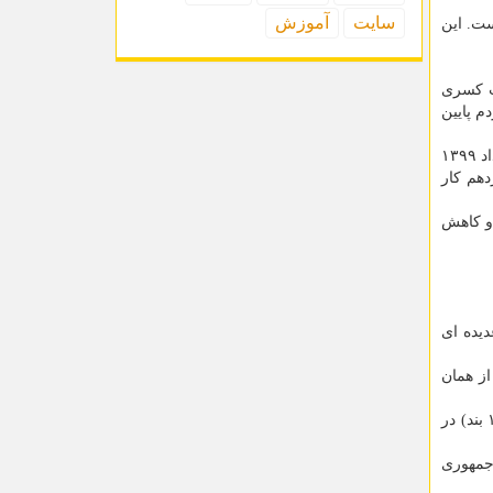
سایت
آموزش
 ۴هزار و۶۴۱ هزار میلیاردریال است. این
قبل به سبب کسری
م پایین
براساس آخرین گزارش بانک مرکزی، حجم نقدینگی در آخر مرداد ماه ۱۴۰۰ به رقم ۳۹۲ هزار میلیارد تومان رسیده که در مقایسه با مرداد ۱۳۹۹
بب دولت سیزدهم کار
 و کاهش
دیده ای
ز همان
برای مثال رییس جمهوری، در جلسه ستاد هماهنگی اقتصادی دولت، بعد از ارائه گزارش سازمان برنامه و بودجه دستورات مهمی (در ۱۳ بند) در
صلی دستورات رییس جمهوری