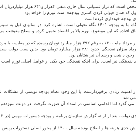
وقتی درآمدها و هزینه ها را کنار همدیگر قرار می دهیم مشخص است که تراز عملیاتی سال جاری منفی
ول که همان «پولی کردن کسری بودجه» است تورم زا خواهد بود.
ی بودجه خودداری کرده است.
رئیس سازمان برنامه و بودجه کشور نیز با اعلان اینکه نگاه ما به بودجه ۱۴۰۱ نگاه تحولی است، اشاره کرد: در سالهای 
اق افتاده که این موضوع، تورم بالا بر اقتصاد تحمیل کرده و سطح معیشت مرد
معادل ۳۹.۱ درصد رشد داشته است. سال قبل در ماه مرداد میزان نقدینگی حدود ۲۸۱ هزار میلیارد تومان بود. بدین س
 وجود داشت و رشد آن نیز شتابان بود.
 نقدینگی نیز است. برای اینکه نقدینگی خود یکی از عوامل اصلی تورم است
 از اهمیت زیادی برخوردارست. با این وجود نظام بودجه نویسی از مشکلات ع
 می شد.
ی گذرد اما اقدامی اساسی در امتداد آن صورت نگرفت. در دولت سیزدهم ا
ضرورت اصلاح ساختار بودجه، انضباط مالی در دولت، کاهش جدی هزینه ها و اصلاح بودجه سال ۱۴۰۰ از محور ا