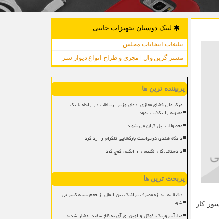
لینک دوستان تجهیزات جانبی
تبلیغات انتخابات مجلس
مستر گرین وال | مجری و طراح انواع دیوار سبز
پربیننده ترین ها
مرکز ملی فضای مجازی ادعای وزیر ارتباطات در رابطه با یک
مصوبه را تکذیب نمود
محصولات اپل گران می شوند
دادگاه هندی درخواست بازگشایی تلگرام را رد کرد
دادستانی کل انگلیس از ایکس کوچ کرد
پربحث ترین ها
دقیقا به اندازه مصرف ترافیک بین الملل از حجم بسته کسر می
شود
تور کار
متا، آنتروپیک، گوگل و اوپن ای آی به کاخ سفید احضار شدند