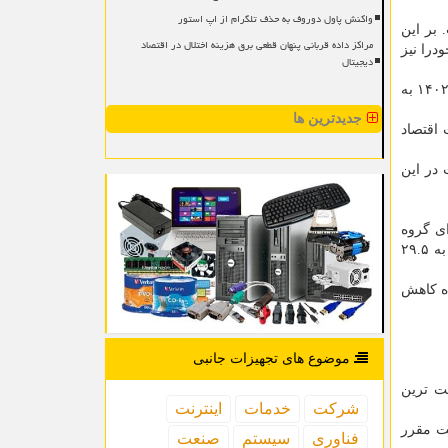
واکنش پاول دوروف به حذف تلگرام از اپ استور
 بر این
مراکز داده قربانی پنهان قطعی برق هزینه اختلال در اقتصاد
درا نیز
دیجیتال
، معدن وتجارت در جلسه دفاع از خود در مجلس شورای اسلامی اظهار داشت که تورم را تا سال ۱۴۰۲ به
جدیدترین ها
 اقتصاد
 در این
خ تورم نقطه ای گروه
با کاهش ۵.۹ واحد درصدی به ۲۹.۵
۳ درصد رسیده که بیان کننده کاهش
موضوع های تجهیزات جانبی
ت ترین
شركت
خدمات
اینترنت
نیز دولت مقرر
فناوری
سیستم
صنعت