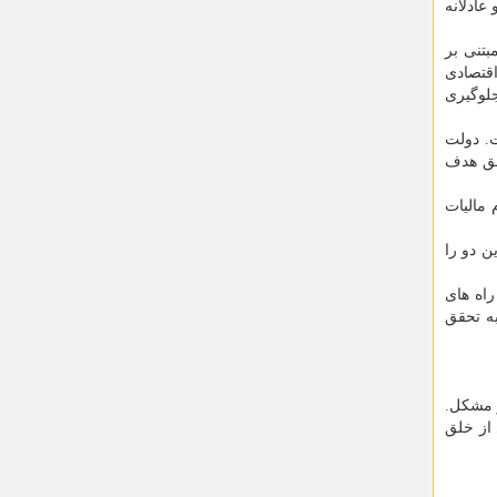
عادلانه
بتنی بر
قتصادی
د و جلوگیری
ت. دولت
حقق هدف
ظام مالیات
 (CGT) و مالیات بر مجموع درآمد (PIT) دانسته و این دو را
راه های
به تحقق
هم در امتداد ساماندهی اقتصاد کلان زمان بر است و ارزیابی آنها در قالب ۱۰۰ روز مشکل.
 از خلق