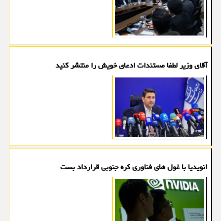
آقای وزیر لطفا مستندات ادعای خویش را منتشر کنید
انویدیا با غول های فناوری کره جنوبی قرارداد بست