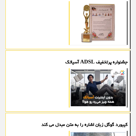
جشنواره پرتخفیف ADSL آسیاتک
کیبورد گوگل زبان اشاره را به متن مبدل می کند