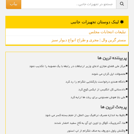
بیاب
لینک دوستان تجهیزات جانبی
تبلیغات انتخابات مجلس
مستر گرین وال | مجری و طراح انواع دیوار سبز
پربیننده ترین ها
مرکز ملی فضای مجازی ادعای وزیر ارتباطات در رابطه با یک مصوبه را تکذیب نمود
محصولات اپل گران می شوند
دادگاه هندی درخواست بازگشایی تلگرام را رد کرد
دادستانی کل انگلیس از ایکس کوچ کرد
علی بابا هوش مصنوعی برای ربات ها ارایه کرد
پربحث ترین ها
دقیقا به اندازه مصرف ترافیک بین الملل از حجم بسته کسر می شود
متا، آنتروپیک، گوگل و اوپن ای آی به کاخ سفید احضار شدند
واکنش پاول دوروف به حذف تلگرام از اپ استور