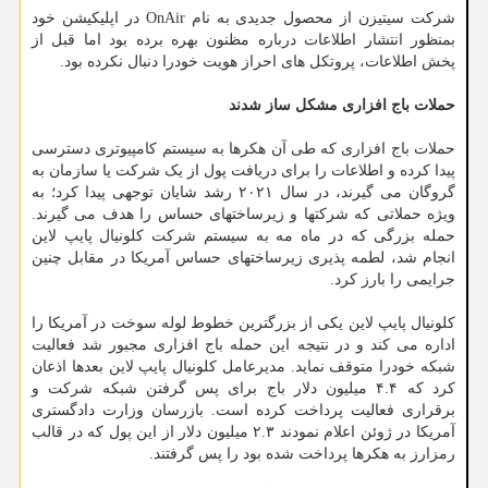
شرکت سیتیزن از محصول جدیدی به نام OnAir در اپلیکیشن خود
بمنظور انتشار اطلاعات درباره مظنون بهره برده بود اما قبل از
پخش اطلاعات، پروتکل های احراز هویت خودرا دنبال نکرده بود.
حملات باج افزاری مشکل ساز شدند
حملات باج افزاری که طی آن هکرها به سیستم کامپیوتری دسترسی
پیدا کرده و اطلاعات را برای دریافت پول از یک شرکت یا سازمان به
گروگان می گیرند، در سال ۲۰۲۱ رشد شایان توجهی پیدا کرد؛ به
ویژه حملاتی که شرکتها و زیرساختهای حساس را هدف می گیرند.
حمله بزرگی که در ماه مه به سیستم شرکت کلونیال پایپ لاین
انجام شد، لطمه پذیری زیرساختهای حساس آمریکا در مقابل چنین
جرایمی را بارز کرد.
کلونیال پایپ لاین یکی از بزرگترین خطوط لوله سوخت در آمریکا را
اداره می کند و در نتیجه این حمله باج افزاری مجبور شد فعالیت
شبکه خودرا متوقف نماید. مدیرعامل کلونیال پایپ لاین بعدها اذعان
کرد که ۴.۴ میلیون دلار باج برای پس گرفتن شبکه شرکت و
برقراری فعالیت پرداخت کرده است. بازرسان وزارت دادگستری
آمریکا در ژوئن اعلام نمودند ۲.۳ میلیون دلار از این پول که در قالب
رمزارز به هکرها پرداخت شده بود را پس گرفتند.