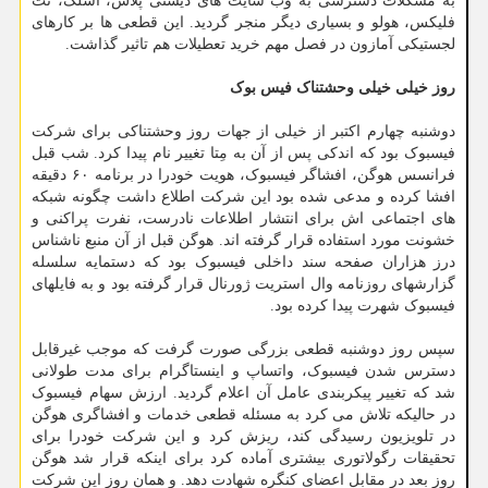
به مشکلات دسترسی به وب سایت های دیسنی پلاس، اسلک، نت
فلیکس، هولو و بسیاری دیگر منجر گردید. این قطعی ها بر کارهای
لجستیکی آمازون در فصل مهم خرید تعطیلات هم تاثیر گذاشت.
روز خیلی خیلی وحشتناک فیس بوک
دوشنبه چهارم اکتبر از خیلی از جهات روز وحشتناکی برای شرکت
فیسبوک بود که اندکی پس از آن به مِتا تغییر نام پیدا کرد. شب قبل
فرانسس هوگن، افشاگر فیسبوک، هویت خودرا در برنامه ۶۰ دقیقه
افشا کرده و مدعی شده بود این شرکت اطلاع داشت چگونه شبکه
های اجتماعی اش برای انتشار اطلاعات نادرست، نفرت پراکنی و
خشونت مورد استفاده قرار گرفته اند. هوگن قبل از آن منبع ناشناس
درز هزاران صفحه سند داخلی فیسبوک بود که دستمایه سلسله
گزارشهای روزنامه وال استریت ژورنال قرار گرفته بود و به فایلهای
فیسبوک شهرت پیدا کرده بود.
سپس روز دوشنبه قطعی بزرگی صورت گرفت که موجب غیرقابل
دسترس شدن فیسبوک، واتساپ و اینستاگرام برای مدت طولانی
شد که تغییر پیکربندی عامل آن اعلام گردید. ارزش سهام فیسبوک
در حالیکه تلاش می کرد به مسئله قطعی خدمات و افشاگری هوگن
در تلویزیون رسیدگی کند، ریزش کرد و این شرکت خودرا برای
تحقیقات رگولاتوری بیشتری آماده کرد برای اینکه قرار شد هوگن
روز بعد در مقابل اعضای کنگره شهادت دهد. و همان روز این شرکت