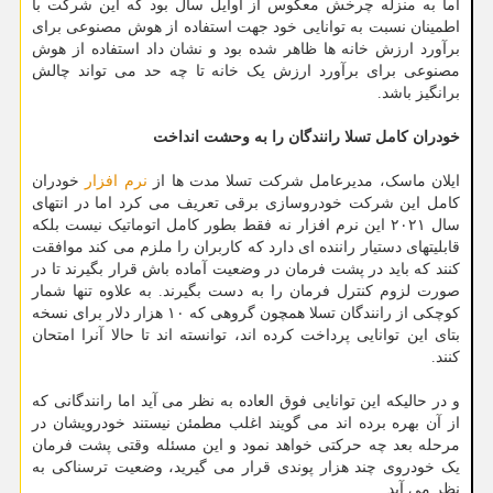
اما به منزله چرخش معکوس از اوایل سال بود که این شرکت با
اطمینان نسبت به توانایی خود جهت استفاده از هوش مصنوعی برای
برآورد ارزش خانه ها ظاهر شده بود و نشان داد استفاده از هوش
مصنوعی برای برآورد ارزش یک خانه تا چه حد می تواند چالش
برانگیز باشد.
خودران کامل تسلا رانندگان را به وحشت انداخت
ایلان ماسک، مدیرعامل شرکت تسلا مدت ها از
نرم افزار
خودران
کامل این شرکت خودروسازی برقی تعریف می کرد اما در انتهای
سال ۲۰۲۱ این نرم افزار نه فقط بطور کامل اتوماتیک نیست بلکه
قابلیتهای دستیار راننده ای دارد که کاربران را ملزم می کند موافقت
کنند که باید در پشت فرمان در وضعیت آماده باش قرار بگیرند تا در
صورت لزوم کنترل فرمان را به دست بگیرند. به علاوه تنها شمار
کوچکی از رانندگان تسلا همچون گروهی که ۱۰ هزار دلار برای نسخه
بتای این توانایی پرداخت کرده اند، توانسته اند تا حالا آنرا امتحان
کنند.
و در حالیکه این توانایی فوق العاده به نظر می آید اما رانندگانی که
از آن بهره برده اند می گویند اغلب مطمئن نیستند خودرویشان در
مرحله بعد چه حرکتی خواهد نمود و این مسئله وقتی پشت فرمان
یک خودروی چند هزار پوندی قرار می گیرید، وضعیت ترسناکی به
نظر می آید.