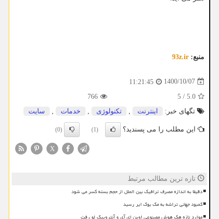
منبع:
93z.ir
1400/10/07
11:21:45
766
5
/
5.0
تگهای خبر:
اینترنت
,
تكنولوژی
,
خدمات
,
سایت
این مطلب را می پسندید؟
(0)
(1)
X
تازه ترین مطالب مرتبط
دقیقا به اندازه مصرف ترافیک بین الملل از حجم بسته کسر می شود
کمبود جهانی تراشه به مک بوک ایر رسید
موارد تازه هک هوش مصنوعی اوپن ای آی و آنتروپیک لو رفت