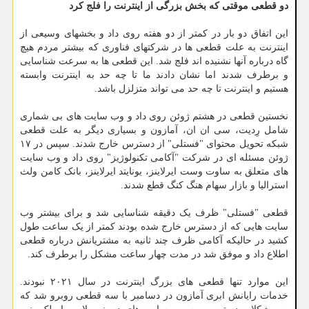
دو قطعی موقتی که بخش بزرگی از اینترنت را فلج کرد
این اتفاق دو بار در کمتر از دو هفته روی داد و بخشهای وسیعی از
اینترنت به علت قطعی ها در شرکتهای فناوری که بیشتر مردم هیچ
گاه درباره آنها نشنیده اند فلج شد. این قطعی ها به سرعت شناسایی
و برطرف شدند اما نشان دادند ما تا چه حد به اینترنت وابسته
هستیم و اینترنت تا چه حد می تواند متزلزل باشد.
نخستین قطعی در هشتم ژوئن روی داد و وب سایت های بی شماری
شامل رِدیت، سی ان ان، آمازون و بسیاری دیگر به علت قطعی
شبکه تحویل محتوای "فستلی" از دسترس خارج شدند. سپس در ۱۷
ژوئن مسئله ای در شرکت "آکامی تکنولوژیز" روی داد و وب سایت
های متعلق به ساوت وست ایرلاینز، یونایتد ایرلاینز، بانک کامن ولث
استرالیا و بازار سهام هنگ کنگ قطع شدند.
قطعی "فستلی" ظرف یک دقیقه شناسایی شد و برای بیشتر وب
سایت هایی که از دسترس خارج شده بودند کمتر از یک ساعت طول
کشید در حالیکه آکامی ظرف چند ثانیه به مشتریانش درباره قطعی
اطلاع داد و موفق شد در مدت چهار ساعت مشکل را برطرف کند.
این موارد تنها قطعی های بزرگ اینترنت در سال ۲۰۲۱ نبودند.
خدمات رایانش ابری آمازون در دسامبر با سه قطعی روبرو شد که