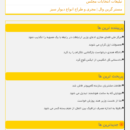
تبلیغات انتخابات مجلس
مستر گرین وال | مجری و طراح انواع دیوار سبز
پربیننده ترین ها
مرکز ملی فضای مجازی ادعای وزیر ارتباطات در رابطه با یک مصوبه را تکذیب نمود
محصولات اپل گران می شوند
دادگاه هندی درخواست بازگشایی تلگرام را رد کرد
دادستانی کل انگلیس از ایکس کوچ کرد
پربحث ترین ها
اطلاعات مشتریان سازنده کامپیوتر فاش شد
موبایلی که به ساعت هوشمند تبدیل می شود
متا از نخست وزیر هند پوزش خواست
دقیقا به اندازه مصرف ترافیک بین الملل از حجم بسته کسر می شود
جدیدترین ها