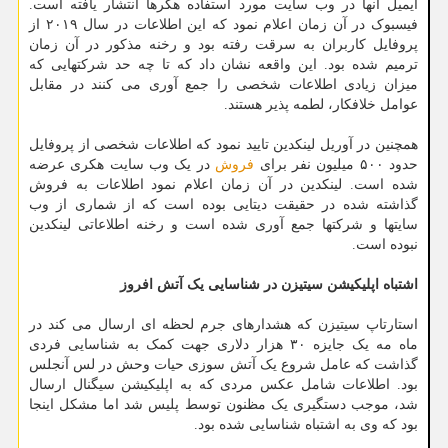
ایمیل آنها در وب سایت مورد استفاده هکرها انتشار یافته است.
فیسبوک در آن زمان اعلام نمود که این اطلاعات در سال ۲۰۱۹ از
پروفایل کاربران به سرقت رفته بود و رخنه مذکور در آن زمان
ترمیم شده بود. این واقعه نشان داد که تا چه حد شرکتهایی که
میزان زیادی اطلاعات شخصی را جمع آوری می کنند در مقابل
عوامل خلافکار، لطمه پذیر هستند.
همچنین در آوریل لینکدین تایید نمود که اطلاعات شخصی از پروفایل
حدود ۵۰۰ میلیون نفر برای
فروش
در یک وب سایت هکری عرضه
شده است. لینکدین در آن زمان اعلام نمود اطلاعات به فروش
گذاشته شده در حقیقت دیتایی بوده است که از شماری از وب
سایتها و شرکتها جمع آوری شده است و رخنه اطلاعاتی لینکدین
نبوده است.
اشتباه اپلیکیشن سیتیزن در شناسایی یک آتش افروز
استارتاپ سیتیزن که هشدارهای جرم لحظه ای ارسال می کند در
ماه مه یک جایزه ۳۰ هزار دلاری جهت کمک به شناسایی فردی
گذاشت که عامل شروع یک آتش سوزی حیات وحش در لس آنجلس
بود. اطلاعات شامل عکس مردی که به اپلیکیشن سیگنال ارسال
شد، موجب دستگیری یک مظنون توسط پلیس شد اما مشکل اینجا
بود که وی به اشتباه شناسایی شده بود.