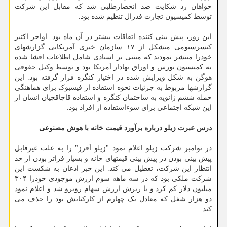
خواهان رد شکایت ضد انحصارطلبی شد که مقابل این شرکت
توسط کمیسیون تجارت فدرال تنظیم شده بود.
این روز، پیش بینی کننده اتفاقات بیشتر در آن ماه بود. اواخر اکتبر
کنسرسیومی متشکل از ۱۷ سازمان خبری آمریکایی گزارشهای
خودرا منتشر نمودند که مبتنی بر اسنادی شامل اطلاعات افشا شده
به کمیسیون بورس و اوراق بهادار آمریکا بود و توسط وکیل حقوقی
هوگن به شکل ویرایش شده در اختیار کنگره قرار گرفته بود. این
گزارشها مربوط به جزئیات نحوه استفاده از فیسبوک برای هماهنگی
حمله ششم ژانویه به ساختمان کنگره و استفاده قاچاقچیان انسان از
این شبکه اجتماعی برای سوءاستفاده از افراد بود.
درس عبرت زیلو درباره برآورد قیمت خانه با هوش مصنوعی
در نوامبر شرکت زیلو اعلام نمود "زیلو آفرز" را به علت غیرقابل
پیش بینی بودن در پیش بینی قیمتهای خانه و بسیار فراتر بودن از حد
انتظار این شرکت، تعطیل می کند. این خبر اذعان به شکست این
شرکت ملکی بود که در سه ماهه سوم ارزش موجودی خودرا ۳۰۴
میلیون دلار کم کرد و با ریزش ارزش سهام روبرو شد و اعلام نمود
دو هزار شغل که معادل یک چهارم از کارکنانش بود را حذف می
کند.