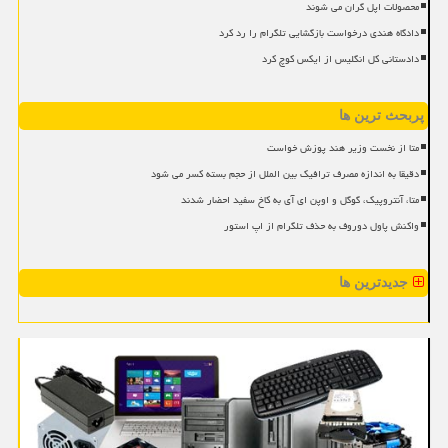
محصولات اپل گران می شوند
دادگاه هندی درخواست بازگشایی تلگرام را رد کرد
دادستانی کل انگلیس از ایکس کوچ کرد
پربحث ترین ها
متا از نخست وزیر هند پوزش خواست
دقیقا به اندازه مصرف ترافیک بین الملل از حجم بسته کسر می شود
متا، آنتروپیک، گوگل و اوپن ای آی به کاخ سفید احضار شدند
واکنش پاول دوروف به حذف تلگرام از اپ استور
جدیدترین ها