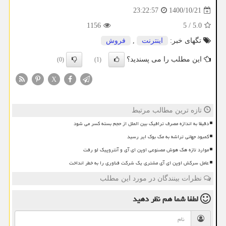
1400/10/21
23:22:57
1156
5
/
5.0
تگهای خبر:
اینترنت
,
فروش
این مطلب را می پسندید؟
(0)
(1)
X
تازه ترین مطالب مرتبط
دقیقا به اندازه مصرف ترافیک بین الملل از حجم بسته کسر می شود
کمبود جهانی تراشه به مک بوک ایر رسید
موارد تازه هک هوش مصنوعی اوپن ای آی و آنتروپیک لو رفت
عامل سرکش اوپن ای آی مشتری یک شرکت فناوری را به خطر انداخت
نظرات بینندگان در مورد این مطلب
لطفا شما هم
نظر دهید