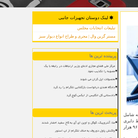
لینک دوستان تجهیزات جانبی
تبلیغات انتخابات مجلس
مستر گرین وال | مجری و طراح انواع دیوار سبز
پربیننده ترین ها
مرکز ملی فضای مجازی ادعای وزیر ارتباطات در رابطه با یک
مصوبه را تکذیب نمود
محصولات اپل گران می شوند
دادگاه هندی درخواست بازگشایی تلگرام را رد کرد
دادستانی کل انگلیس از ایکس کوچ کرد
پربحث ترین ها
زار و ۵۸۲ خط منصوبه رسیده که شامل
. تعداد خطوط دایری
متا، آنتروپیک، گوگل و اوپن ای آی به کاخ سفید احضار شدند
مخابرات هم به مجموع ۲۸ میلیون و ۹۲۰ هزار و ۸۰۸ رسیده که شامل ۲۴ میلیون و ۹۵۷ هزار و ۱۳۵ خط دایری شهری و سه میلیون و ۹۶۳ هزار
واکنش پاول دوروف به حذف تلگرام از اپ استور