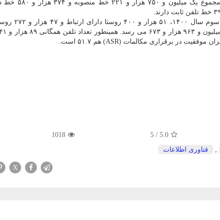
همینطور اشتراک های تلفن ثابت توسط شرکتهای FCP، مجمو
اما در حوزه توسعه زیربخش تلفن ثابت تا آخر سه ماه
1018
5
/
5.0
,
فناوری اطلاعات
X