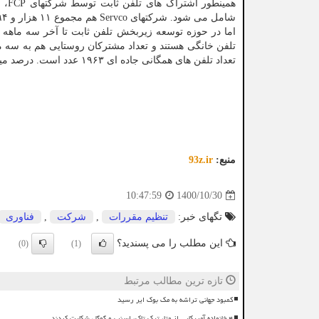
شامل می شود. شرکتهای Servco هم مجموع ۱۱ هزار و ۳۹۴ خط تلفن ثابت دارند.
تعداد تلفن های همگانی جاده ای ۱۹۶۳ عدد است. درصد میزان موفقیت در برقراری مکالمات (ASR) هم ۵۱.۷ است.
منبع:
93z.ir
1400/10/30
10:47:59
تگهای خبر:
تنظیم مقررات
,
شركت
,
فناوری
این مطلب را می پسندید؟
(0)
(1)
تازه ترین مطالب مرتبط
کمبود جهانی تراشه به مک بوک ایر رسید
۴ خانواده آمریکایی از متا، تیک تاک، اسنپ و گوگل شکایت کردند