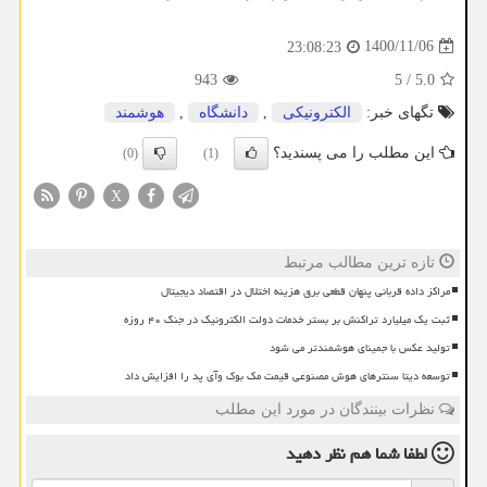
1400/11/06
23:08:23
943
5
/
5.0
تگهای خبر:
الكترونیكی
,
دانشگاه
,
هوشمند
این مطلب را می پسندید؟
(0)
(1)
X
تازه ترین مطالب مرتبط
مراکز داده قربانی پنهان قطعی برق هزینه اختلال در اقتصاد دیجیتال
ثبت یک میلیارد تراکنش بر بستر خدمات دولت الکترونیک در جنگ ۴۰ روزه
تولید عکس با جمینای هوشمندتر می شود
توسعه دیتا سنترهای هوش مصنوعی قیمت مک بوک وآی پد را افزایش داد
نظرات بینندگان در مورد این مطلب
لطفا شما هم
نظر دهید