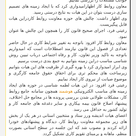
جوانب مشکلات را بررسی نماییم.
معاون روابط کار اظهارامیدواری کرد که با ایجاد زمینه های تصمیم
سازی درست بتوان در این هیات به نتایج درستی رسید.
وی اظهار داشت: چالش های حوزه معاونت روابط کاردراین هیات
قابل پیگیریست.
رعیتی فرد، اجرای صحیح قانون کار را همچون این چالش ها عنوان
نمود.
معاون روابط کار افزود: باتوجه به تغییر شرایط کاری در حال حاضر
تعدادی از فصول این قانون نیازمند اصطلاحات است که امیدواریم
باتوجه به تاکید وزیر تعاون، کار و رفاه اجتماعی درباب تبیین روش
شناسی مناسب دراین زمینه بتوانیم به جمع بندی درست برسیم.
وی ابراز امیدواری کرد با بهره گیری از ظرفیت های این هیات بتوانیم
زیرساخت های محکم تری برای احقاق حقوق جامعه کارگری و
موضوع صیانت از نیروی کار ایجاد نماییم.
رعیتی فرد افزود: در این هیات لطمه شناسی در حوزه های ایجاد
زمینه های مناسب الکترونیکی
هوشمند
همچون سامانه جامع روابط
کار، مشکلات طولانی شدن بررسی پرونده ها در مجامع حل اختلاف،
پیشنهاد اصلاح قانون بیمه بیکاری و سایر دغدغه های جامعه کار و
تولید کشور به حداقل می رسد.
اعضای هیات اندیشه ورز ستاد و منتخبین استانی در هر یک از بخش
های زیر مجموعه معاونت روابط کار، دیدگاه و پیشنهادهای خودرا
ارائه کردند و مصوب شد که این جلسه در سطح استانی بصورت
منظم، ماهانه و برمبنای تقویم کاری تشکیل گردد.