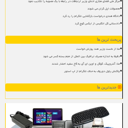
مرکز ملی فضای مجازی ادعای وزیر ارتباطات در رابطه با یک مصوبه را تکذیب نمود
محصولات اپل گران می شوند
دادگاه هندی درخواست بازگشایی تلگرام را رد کرد
دادستانی کل انگلیس از ایکس کوچ کرد
پربحث ترین ها
متا از نخست وزیر هند پوزش خواست
دقیقا به اندازه مصرف ترافیک بین الملل از حجم بسته کسر می شود
متا، آنتروپیک، گوگل و اوپن ای آی به کاخ سفید احضار شدند
واکنش پاول دوروف به حذف تلگرام از اپ استور
جدیدترین ها