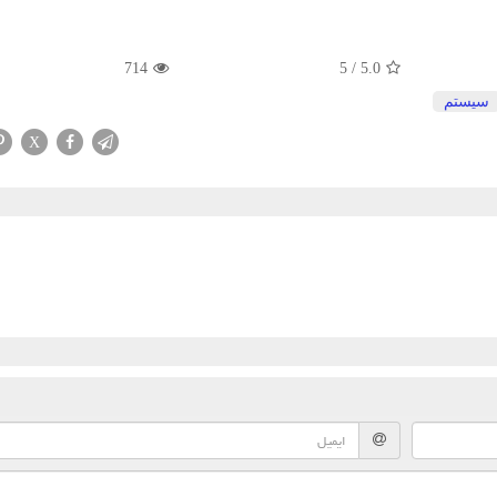
714
5
/
5.0
سیستم
X