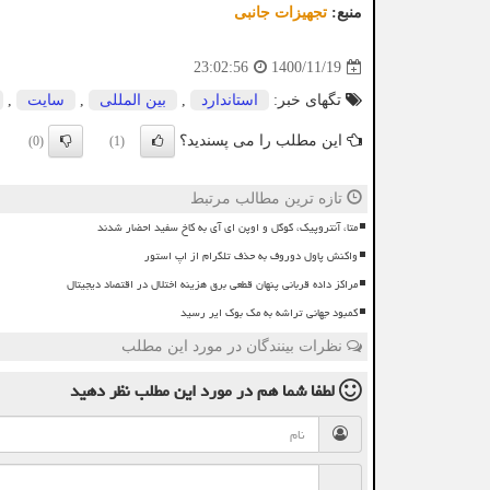
منبع:
تجهیزات جانبی
1400/11/19
23:02:56
تگهای خبر:
استاندارد
,
بین المللی
,
سایت
,
این مطلب را می پسندید؟
(0)
(1)
تازه ترین مطالب مرتبط
متا، آنتروپیک، گوگل و اوپن ای آی به کاخ سفید احضار شدند
واکنش پاول دوروف به حذف تلگرام از اپ استور
مراکز داده قربانی پنهان قطعی برق هزینه اختلال در اقتصاد دیجیتال
کمبود جهانی تراشه به مک بوک ایر رسید
نظرات بینندگان در مورد این مطلب
لطفا شما هم
در مورد این مطلب
نظر دهید