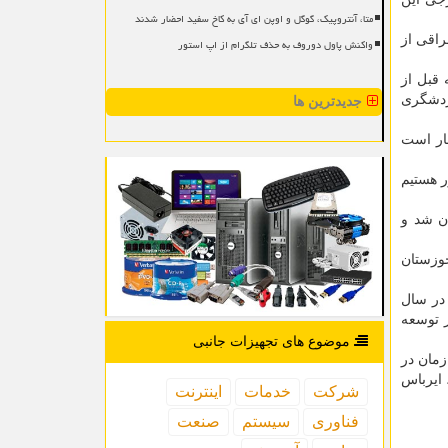
متا، آنتروپیک، گوگل و اوپن ای آی به کاخ سفید احضار شدند
راقی از
واکنش پاول دوروف به حذف تلگرام از اپ استور
 قبل از
ردشگری
جدیدترین ها
ظار است
ر هستیم
ان شد و
زستان
 در سال
ز توسعه
موضوع های تجهیزات جانبی
بطور هم زمان در
ی داراست و از آنجائیکه این فرودگاه با استانداردهای جهانی تولید شده، ظرفیت پذیرش هواپیماهای بزرگ مانند بویینگ ۷۴۷، ایرباس
شركت
خدمات
اینترنت
فناوری
سیستم
صنعت