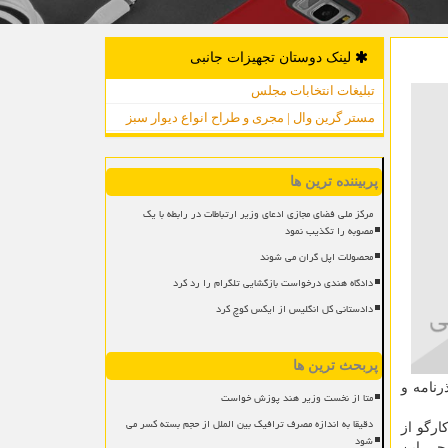
لینک دوستان تجهیزات جانبی
تبلیغات انتخابات مجلس
مستر گرین وال | مجری و طراح انواع دیوار سبز
پربیننده ترین ها
مرکز ملی فضای مجازی ادعای وزیر ارتباطات در رابطه با یک
مصوبه را تکذیب نمود
محصولات اپل گران می شوند
دادگاه هندی درخواست بازگشایی تلگرام را رد کرد
دادستانی کل انگلیس از ایکس کوچ کرد
پربحث ترین ها
مهوری، گذرنامه و
متا از نخست وزیر هند پوزش خواست
دقیقا به اندازه مصرف ترافیک بین الملل از حجم بسته کسر می
داشت: پرواز کارگو از
شود
یز پرواز مسافری خارجی این