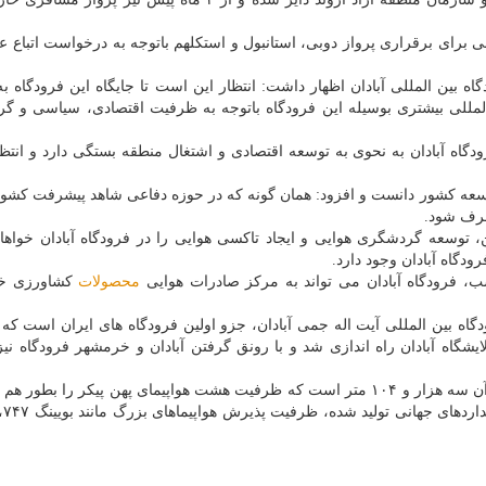
نی برای برقراری پرواز دوبی، استانبول و استکلهم باتوجه به درخواست اتباع ع
گاه بین المللی آبادان اظهار داشت: انتظار این است تا جایگاه این فرودگاه به
المللی بیشتری بوسیله این فرودگاه باتوجه به ظرفیت اقتصادی، سیاسی و گ
گاه آبادان به نحوی به توسعه اقتصادی و اشتغال منطقه بستگی دارد و انت
توسعه کشور دانست و افزود: همان گونه که در حوزه دفاعی شاهد پیشرفت کشو
طرف شود.
ن، توسعه گردشگری هوایی و ایجاد تاکسی هوایی را در فرودگاه آبادان خواه
گاه آبادان وجود دارد.
ب، فرودگاه آبادان می تواند به مرکز صادرات هوایی
محصولات
کشاورزی خو
دگاه بین المللی آیت اله جمی آبادان، جزو اولین فرودگاه های ایران است که
یشگاه آبادان راه اندازی شد و با رونق گرفتن آبادان و خرمشهر فرودگاه نی
این فرودگاه دارای ۲ باند فرود است که طول باند بزرگتر آن سه هزار و ۱۰۴ متر است که ظرفیت هشت هواپیمای پهن پیکر را 
رمپ مسافر