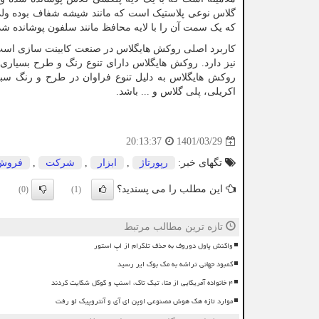
گلاس نوعی پلاستیک است که مانند شیشه شفاف بوده ولی 
که یک سمت آن را با لایه محافظ مانند سلفون پوشانده ش
کاربرد اصلی روکش هایگلاس در صنعت کابینت سازی است 
نیز دارد. روکش هایگلاس دارای تنوع رنگ و طرح بسیاری 
روکش هایگلاس به دلیل تنوع فراوان در طرح و رنگ سبب
اکریلی، پلی گلاس و ... باشد.
1401/03/29
20:13:37
تگهای خبر:
رپورتاژ
,
ابزار
,
شركت
,
فروش
این مطلب را می پسندید؟
(0)
(1)
تازه ترین مطالب مرتبط
واکنش پاول دوروف به حذف تلگرام از اپ استور
کمبود جهانی تراشه به مک بوک ایر رسید
۴ خانواده آمریکایی از متا، تیک تاک، اسنپ و گوگل شکایت کردند
موارد تازه هک هوش مصنوعی اوپن ای آی و آنتروپیک لو رفت