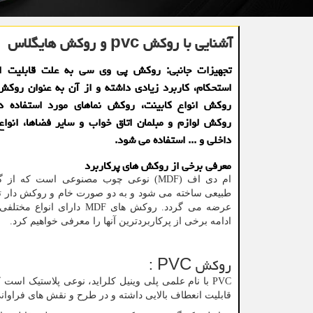
آشنایی با روکش pvc و روکش هایگلاس
تجهیزات جانبی: روکش پی وی سی به علت قابلیت انعط
استحکام، کاربرد زیادی داشته و از آن به عنوان روکش پ
روکش انواع کابینت، روکش نماهای مورد استفاده در
روکش لوازم و مبلمان اتاق خواب و سایر فضاها، انوا
داخلی و ... استفاده می شود.
معرفی برخی از روکش های پرکاربرد
ام دی اف (
MDF
) نوعی چوب مصنوعی است که از گر
طبیعی ساخته می شود و به دو صورت خام و روکش ‌دار تولی
عرضه می گردد. روکش های
MDF
دارای انواع مختلفی
ادامه برخی از پرکاربردترین آنها را معرفی خواهیم کرد.
روکش
PVC
:
PVC
با نام علمی پلی وینیل کلراید، نوعی پلاستیک است ک
قابلیت انعطاف بالایی داشته و در طرح و نقش های فراوان