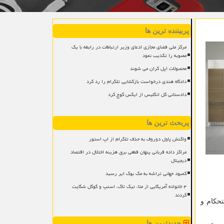
پربیننده ترین ها
مرکز ملی فضای مجازی ادعای وزیر ارتباطات در رابطه با یک
مصوبه را تکذیب نمود
محصولات اپل گران می شوند
دادگاه هندی درخواست بازگشایی تلگرام را رد کرد
دادستانی کل انگلیس از ایکس کوچ کرد
پربحث ترین ها
واکنش پاول دوروف به حذف تلگرام از اپ استور
مراکز داده قربانی پنهان قطعی برق هزینه اختلال در اقتصاد
دیجیتال
کمبود جهانی تراشه به مک بوک ایر رسید
۴ خانواده آمریکایی از متا، تیک تاک، اسنپ و گوگل شکایت
کردند
تحکام و
جدیدترین ها