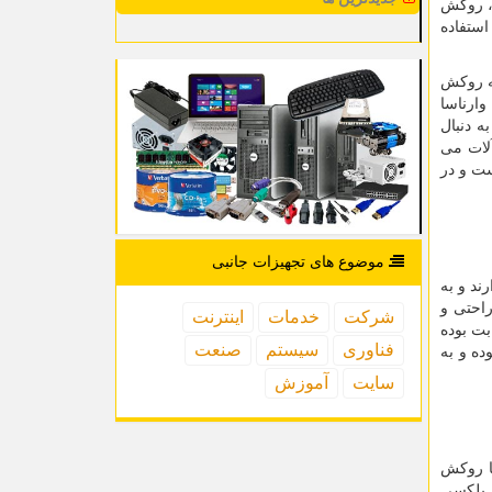
،‌ روكش
استفاده
ه روکش
وارناسا
 دنبال
آلات می
ست و در
موضوع های تجهیزات جانبی
ند و به
احتی و
شركت
خدمات
اینترنت
بت بوده
فناوری
سیستم
صنعت
ه و به
سایت
آموزش
ا روکش
ه پلکسی