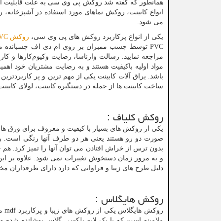
همانطور که گفته شد روکش پی وی سی به علت قابلیت انعطا
انواع کابینت، روکش نماهای مورد استفاده در آشپزخانه، ر
می شود.
یکی از انواع پرکاربرد روکش های پی وی سی،
روکش
VC
PVC
توسط چسب ممبران بر روی ام دی اف چسبانده م
مراجعه نمایید. رسالت وارناسا، رضایت وکیوم‌کارها و 
مواد اولیه باکیفیت هستند و به رضایت مشتریان خود اهمی
باشد. یراق آلات کابینت یکی از مهم ترین و پر کاربردترین 
ساخت کابینت ها از جمله در دستگیره کابینت، لولای کابینت
روکش کلیاف :
یکی از روکش های بسیار با کیفیت و معروف برای ورق ه
صورت دو رو هستند یعنی هر دو طرف آنها رنگی است. رو
بدون ترس از خراش افتادن می توان آنها را تمیز کرد. هم چ
و به مرور زمان دستخوش تغییرات نمی شود. علاوه بر ا
دلیل طرح های زیبا و فراوانی که دارد دارای طرفداران 
روکش هایگلاس :
روکش هایگلاس یکی از روکش های زیبا و پرکاربرد
mdf
می
ملامینه است که با یک لایه پلکسی گلاس پوشانده شده و 