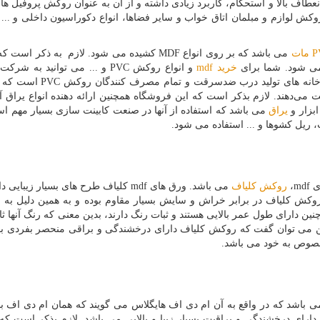
ف‌ بالا و استحکام، کاربرد زیادی داشته و از آن به عنوان روكش پروفیل ‌ها
وکش لوازم و مبلمان اتاق خواب و سایر فضاها، انواع دکوراسیون داخلی و ... 
P
مات
می باشد که بر روی انواع
MDF
کشیده می شود. لازم به ذکر است ک
ی شود. شما برای
خرید
mdf
و انواع روکش
PVC
و ... می توانید به شرکت 
کارخانه‌ های تولید درب ضدسرقت و تمام مصرف کنندگان روکش
PVC
است که به
ت می‌دهند. لازم بذکر است که این فروشگاه همچنین ارائه دهنده انواع یراق 
ابزار و
یراق
می باشد که استفاده از آنها در صنعت کابینت سازی بسیار مهم ا
، ریل کشوها و ... استفاده می شود.
ای
mdf
،
روکش کلیاف
می باشد. ورق های
mdf
کلیاف طرح های بسیار زیبایی دار
کش کلیاف در برابر خراش و سایش بسیار مقاوم بوده و به همین دلیل به ر
نین دارای طول عمر بالایی هستند و ثبات رنگ دارند، بدین معنی که رنگ آنها ثا
ین می توان گفت که روکش کلیاف دارای درخشندگی و براقی منحصر بفردی بود
مخصوص به خود می باشد.
 باشد که در واقع به آن ام دی اف هایگلاس می گویند که همان ام دی اف ب
دارای درخشندگی و براقیت بسیار زیبا و بالایی می باشد. لازم بذکر است ک