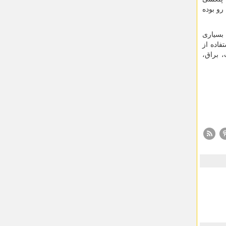
رو بوده
بسیاری
فاده از
 براق،