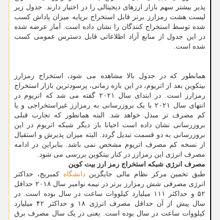
پذیر بیشتر سهم بازار ارزهای دیجیتالی را در اختیار دارند. جدول زیر
لیست هشت رمزارز برتر قابل استخراج برپایه میزان پاداش کسب
شده توسط استخراج کنندگان را نشان داده است. آمار عرضه شده
در این جدول از منابع آزاد اطلاعاتی قابل دسترس عمومی کسب
شده است.
همانطور که در جدول بالا مشاهده می شود، استخراج رمزارز
بیتکوین بعد از اتریوم، در این بازه زمانی، پرسودترین بازار استخراج
رمزارز است. در ابتدای سال ۲۰۲۱ گفته می شد که اتریوم در
انتهای سال ۲۰۲۱ با یک بروزرسانی به رمزارز غیراستخراجی و یا
کم مصرف تر مبدل خواهد شد. البته همانطور که تجارب قبلی
بروزرسانی نشان داده است احیانا بار دیگر شبکه اتریوم در این
بروزرسانی به دو قسمت تبدیل گردد. البته میزان پذیرش و استقبال
از نسخه کم مصرف اتریوم مشخص نمی باشد. بنابراین در ادامه
مصرف انرژی این رمزارز در کنار بیتکوین بررسی می شود.
مصرف انرژی شبکه استخراج رمز ارز بیت کوین
طبق تخمین مرکز نظام مالی جایگزین
دانشگاه
کمبریج، حداکثر
انرژی مصرفی شش رمزارز برتر در نیمه نوامبر سال ۲۰۱۸ حداقل
۵۲ و حداکثر ۱۱۱ میلیارد کیلووات ساعت در سال بوده است. در
سال پیش از آن حداقل مصرف انرژی ۱۸ و حداکثر ۴۲ میلیارد
کیلووات ساعت در سال بوده است. یعنی در یک سال مصرف برق