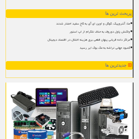
پربحث ترین ها
متا، آنتروپیک، گوگل و اوپن ای آی به کاخ سفید احضار شدند
واکنش پاول دوروف به حذف تلگرام از اپ استور
مراکز داده قربانی پنهان قطعی برق هزینه اختلال در اقتصاد دیجیتال
کمبود جهانی تراشه به مک بوک ایر رسید
جدیدترین ها