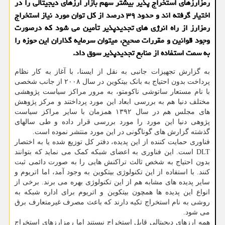
رمزارزهای استخراج پذیر بیشتر سهم بازار ارزهای دیجیتالی را در
اختیار گرفته اند و حدود ۳۹ درصد از کل توان مورد نیاز استخراج
رمزارز از راه انرژی های تجدیدپذیر تأمین می شود که درصورت
وجود قوانین و مقررات صحیح، میتوان سرمایه گذاران این حوزه را
به سمت استفاده از منابع تجدیدپذیر سوق داد.
به گزارش تجهیزات جانبی به نقل از ایسنا، با آغاز به کار نظام
پرداخت بدون احتیاج به بانک بیتکوین در سال ۲۰۰۸ از جانب شخصی
با نام مستعار ساتوشی ناکومتو، به مرور مراکز سیاست پژوهشی
مختلف دنیا هم به بررسی ابعاد این مورد پرداختند و مرکز پژوهش
های مجلس هم در سال ۱۳۹۲ همزمان با سایر مراکز سیاست
پژوهی دنیا این مورد را مورد بررسی قرار داده و طی سالهای
گذشته گزارش های گوناگونی در این مورد منتشر نموده است.
فناوری حمایت کننده از این پدیده، دفتر کل توزیع شده یا به اختصار
DLT است. این فناوری به اعضای شبکه کمک می نماید که بتوانند
بدون احتیاج به شخص ثالث تراکنش هایی را به صورت دائمی ثبت
کنند. با استفاده از این تکنولوژی بیتکوین به وجود آمد، اما اتریوم و
سایر پدیده های مشابه هم از این تکنولوژی بهره می برند. برخی از
انواع این پدیده ها همچون بیتکوین و اتریوم برای اداره شبکه به
روشی به نام استخراج تکیه دارند که باعث مصرف غیرمتعارف برق
می شود.
همه ارزهای دیجیتالی قابل استخراج نیستند اما رمزارزهای استخراج