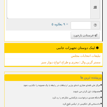
= ۹ بعلاوه ۵
فرستادن بازخورد
لینک دوستان تجهیزات جانبی
تبلیغات انتخابات مجلس
مستر گرین وال | مجری و طراح انواع دیوار سبز
پربیننده ترین ها
مرکز ملی فضای مجازی ادعای وزیر ارتباطات در رابطه با یک مصوبه را تکذیب نمود
محصولات اپل گران می شوند
دادگاه هندی درخواست بازگشایی تلگرام را رد کرد
دادستانی کل انگلیس از ایکس کوچ کرد