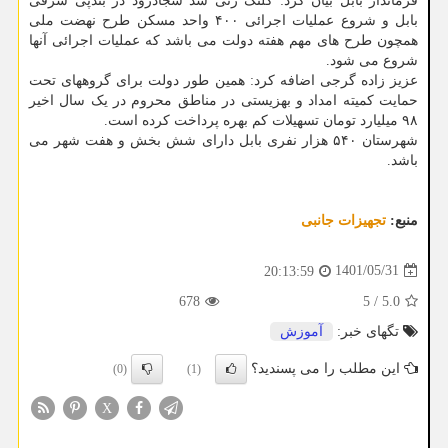
فرماندار بابل بیان کرد: کلنگ زنی سد سجادرود در بندپی شرقی
بابل و شروع عملیات اجرائی ۴۰۰ واحد مسکن طرح نهضت ملی
همچون طرح های مهم هفته دولت می باشد که عملیات اجرائی آنها
شروع می شود.
عزیز زاده گرجی اضافه کرد: همین طور دولت برای گروههای تحت
حمایت کمیته امداد و بهزیستی در مناطق محروم در یک سال اخیر
۹۸ میلیارد تومان تسهیلات کم بهره پرداخت کرده است.
شهرستان ۵۴۰ هزار نفری بابل دارای شش بخش و هفت شهر می
باشد.
منبع:
تجهیزات جانبی
1401/05/31
20:13:59
678
5
/
5.0
تگهای خبر:
آموزش
این مطلب را می پسندید؟
(0)
(1)
X