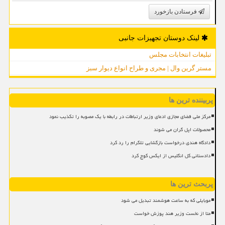
فرستادن بازخورد
لینک دوستان تجهیزات جانبی
تبلیغات انتخابات مجلس
مستر گرین وال | مجری و طراح انواع دیوار سبز
پربیننده ترین ها
مرکز ملی فضای مجازی ادعای وزیر ارتباطات در رابطه با یک مصوبه را تکذیب نمود
محصولات اپل گران می شوند
دادگاه هندی درخواست بازگشایی تلگرام را رد کرد
دادستانی کل انگلیس از ایکس کوچ کرد
پربحث ترین ها
موبایلی که به ساعت هوشمند تبدیل می شود
متا از نخست وزیر هند پوزش خواست