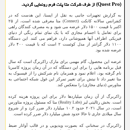
(Quest Pro) از طرف شرکت متا پلت فرم رونمایی گردید.
به گزارش تجهیزات جانبی به نقل از ایسنا، این هدست که در
کنفرانس سالانه کانکت (Connect) متا معرفی شده است، از ۲۵
اکتبر با قیمت ۱۵۰۰ دلار عرضه می شود و به مصرف کنندگان راهی
برای تعامل با اجسام مجازی که با یک نمای تمام رنگی از دنیای
فیزیکی اطراف آنها همپوشانی دارد، فراهم می کنند. این دستگاه
۱۱۰۰ دلار گرانتر از مدل کوئست ۲ است که با قیمت ۴۰۰ دلار
عرضه شده بود.
عرضه این محصول، گام مهمی برای مارک زاکربرگ است که سال
قبل برنامه هایی را برای این دستگاه که در آن زمان پروژه کامبریا
نام گرفته بود، اعلام نمود و همزمان نام شرکتش را از فیسبوک به
متا تغییر داد تا نیتش برای تغییر تمرکز این غول شبکه اجتماعی به
متاورس (دنیای مجازی) را منعکس کند.
زاکربرگ از آن زمان میلیاردها دلار برای این پروژه هزینه کرده
است. بخش رئالیتی لبز (Reality Labs) متا که مسئول پروژه متاورس
است، در سال ۲۰۲۱ حدود ۱۰.۲ میلیارد دلار ضرر کرد و از شروع
سال میلادی جاری تا حالا حدود شش میلیارد دلار ضرر کرده است.
زاکربرگ در سخنانی که بصورت ویدیویی و در قالب آواتار ضبط