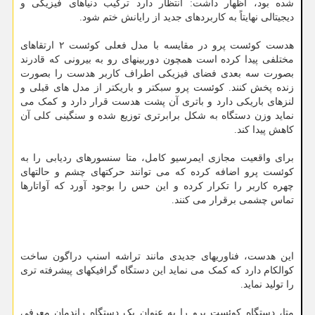
شده بود، اظهار داشت: انتظار دارد ترکیب دنیاهای فیزیکی و
دیجیتالی نهایتاً به کاربردهای جدید از رایانش ختم شود.
هدست کوئست پرو در مقایسه با مدل فعلی کوئست ۲ ارتقاهای
مختلفی پیدا کرده است همچون دوربینهای رو به بیرونی که قادرند
بصورت سه بعدی فضای فیزیکی اطراف کاربر هدست را بصورت
زنده پخش کنند. کوئست پرو سبکتر و باریکتر از مدل های قبلی و
لنزهای باریکی دارد و باتری آن پشت هدست قرار دارد و کمک می
نماید وزن دستگاه به شکل برابرتری توزیع شده و سنگینی کلی آن
کاهش پیدا کند.
برای واقعیت مجازی ایمرسیو کامل، متا سنسورهای ردیابی را به
کوئست پرو اضافه کرده که می توانند حرکتهای چشم و حالتهای
چهره کاربر را تکرار کرده و این حس را بوجود آورد که آواتارها
تماس چشمی برقرار می کنند.
این هدست، فناوریهای جدیدی مانند تراشه اسنپ دراگون ساخت
کوالکام دارد که کمک می نماید این دستگاه گرافیکهای پیشرفته تری
را تولید نماید.
متا، دستگاه کوئست پرو را به عنوان یک دستگاه راندمان معرفی