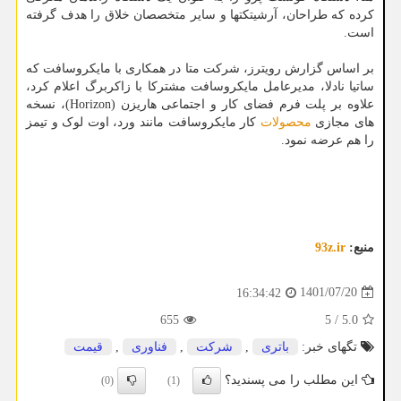
کرده که طراحان، آرشیتکتها و سایر متخصصان خلاق را هدف گرفته
است.
بر اساس گزارش رویترز، شرکت متا در همکاری با مایکروسافت که
ساتیا نادلا، مدیرعامل مایکروسافت مشترکا با زاکربرگ اعلام کرد،
علاوه بر پلت فرم فضای کار و اجتماعی هاریزن (Horizon)، نسخه
های مجازی
محصولات
کار مایکروسافت مانند ورد، اوت لوک و تیمز
را هم عرضه نمود.
منبع:
93z.ir
1401/07/20
16:34:42
655
5
/
5.0
تگهای خبر:
باتری
,
شركت
,
فناوری
,
قیمت
این مطلب را می پسندید؟
(0)
(1)