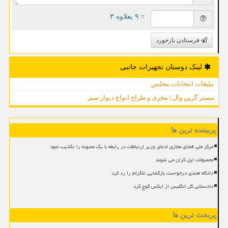
= ۹ بعلاوه ۳
فرستادن بازخورد
لینک دوستان تجهیزات جانبی
تبلیغات انتخابات مجلس
مستر گرین وال | مجری و طراح انواع دیوار سبز
پربیننده ترین ها
مرکز ملی فضای مجازی ادعای وزیر ارتباطات در رابطه با یک مصوبه را تکذیب نمود
محصولات اپل گران می شوند
دادگاه هندی درخواست بازگشایی تلگرام را رد کرد
دادستانی کل انگلیس از ایکس کوچ کرد
پربحث ترین ها