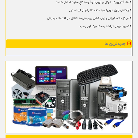
متا، آنتروپیک، گوگل و اوپن ای آی به کاخ سفید احضار شدند
واکنش پاول دوروف به حذف تلگرام از اپ استور
مراکز داده قربانی پنهان قطعی برق هزینه اختلال در اقتصاد دیجیتال
کمبود جهانی تراشه به مک بوک ایر رسید
جدیدترین ها