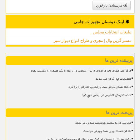
فرستادن بازخورد
لینک دوستان تجهیزات جانبی
تبلیغات انتخابات مجلس
مستر گرین وال | مجری و طراح انواع دیوار سبز
پربیننده ترین ها
مرکز ملی فضای مجازی ادعای وزیر ارتباطات در رابطه با یک مصوبه را تکذیب نمود
محصولات اپل گران می شوند
دادگاه هندی درخواست بازگشایی تلگرام را رد کرد
دادستانی کل انگلیس از ایکس کوچ کرد
پربحث ترین ها
موبایلی که به ساعت هوشمند تبدیل می شود
متا از نخست وزیر هند پوزش خواست
دقیقا به اندازه مصرف ترافیک بین الملل از حجم بسته کسر می شود