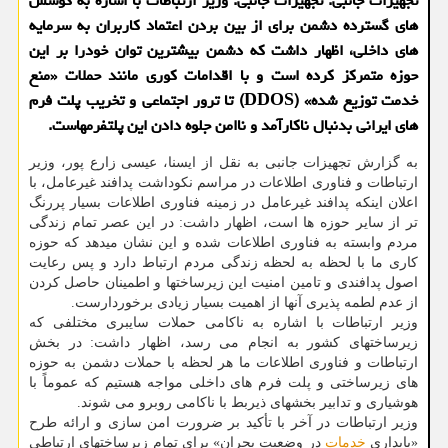
تجهیزات جانبی: تجهیزات جانبی: وزیر ارتباطات با اشاره به کوشش
های گسترده دشمن برای از بین بردن اعتماد کاربران به سرمایه
های داخلی، اظهار داشت که دشمن بیشترین توان خودرا بر این
حوزه متمرکز کرده است و با اقدامات کوری مانند حملات «منع
خدمت توزیع شده» (DDOS) تا ترور اجتماعی و تخریب پلت فرم
های ایرانی بدنبال ناکارآمد و ناامن جلوه دادن این پلتفرمهاست.
به گزارش تجهیزات جانبی به نقل از ایسنا، عیسی زارع پور، وزیر
ارتباطات و فناوری اطلاعات در مراسم نکوداشت پدافند غیرعامل، با
اعلان اینکه پدافند غیرعامل در زمینه فناوری اطلاعات بسیار پررنگ
تر از سایر حوزه ها است، اظهار داشت: در این عصر تمام زندگی
مردم وابسته به فناوری اطلاعات شده و این نشان میدهد که حوزه
کاری ما با لحظه به لحظه زندگی مردم ارتباط دارد و پس رعایت
اصول پدافندی و تامین امنیت این زیرساختها و اطمینان حاصل کردن
از عدم لطمه پذیری آنها از اهمیت بسیار زیادی برخوردارست.
وزیر ارتباطات با اشاره به ناکامی حملات سایبری مختلفی که
زیرساختهای کشور به انجام می رسد، اظهار داشت: در بخش
ارتباطات و فناوری اطلاعات ما هر لحظه با حملات دشمن به حوزه
های زیرساختی و پلت فرم های داخلی مواجه هستیم که عموماً با
هوشیاری و تدابیر بخشهای ذیربط با ناکامی روبرو می شوند.
وزیر ارتباطات در آخر با تأکید بر ضرورت امن سازی و ارائه طرح
«پایداری
خدمات
در وضعیت بحران» برای تمام زیرساختهای ارتباطی