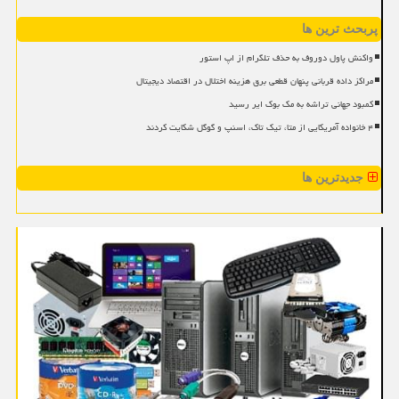
پربحث ترین ها
واکنش پاول دوروف به حذف تلگرام از اپ استور
مراکز داده قربانی پنهان قطعی برق هزینه اختلال در اقتصاد دیجیتال
کمبود جهانی تراشه به مک بوک ایر رسید
۴ خانواده آمریکایی از متا، تیک تاک، اسنپ و گوگل شکایت کردند
جدیدترین ها