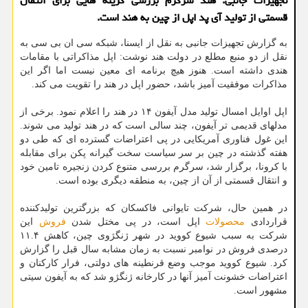
تجهیزات جانبی: هند سرگرم بررسی گزینه هایی برای انتقال
قسمتی از تولید آی پد اپل از چین به هند است.
به گزارش تجهیزات جانبی به نقل از ایسنا، شبکه سی ان بی سی به
نقل از دو منبع مطلع در دولت هند نوشت: اپل مذاکراتی با مقامات
هندی داشته است. هنوز هیچ برنامه ای معین نیست اما اگر این
مذاکرات موفقیت آمیز باشد، حضور اپل در هند را تقویت می کند.
اپل اوایل امسال تولید مدل آیفون ۱۴ در هند را اعلام نمود. برخی از
مدلهای قدیمی تر آیفون، چند سالی است که در هند تولید می شوند.
این غول فناوری آمریکایی در پی اعتراضات گسترده ای که طی دو
هفته گذشته در چین بر سر سیاست سخت گیرانه پکن برای مقابله
با کرونا، برگزار شد، سرگرم بررسی متنوع کردن زنجیره تامین خود
و انتقال قسمتی از آن از چین، به منطقه دیگری بوده است.
در همین حال، شرکت تایوانی فاکسکان که بزرگترین تولیدکننده
قراردادی
محصولات
اپل است، در پی مختل شدن
فروش
این
شرکت به سبب شیوع کووید در شهر ژنگژوی چین، کاهش ۱۱.۴
درصدی فروش در نوامبر نسبت به زمان مشابه سال قبل را گزارش
کرد. شیوع کووید موجب وضع قرنطینه های دولتی، فرار کارکنان و
اعتراضات خشونت آمیز آنها در کارخانه ژنگژو شد که به آیفون سیتی
مشهور است.