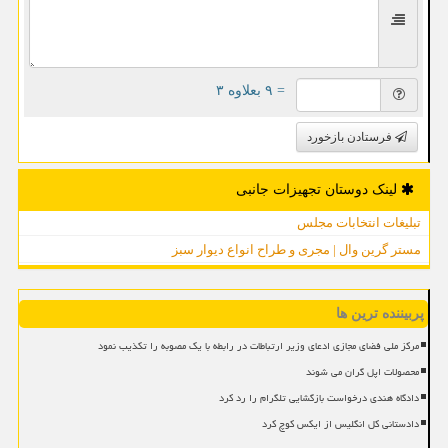
= ۹ بعلاوه ۳
فرستادن بازخورد
لینک دوستان تجهیزات جانبی
تبلیغات انتخابات مجلس
مستر گرین وال | مجری و طراح انواع دیوار سبز
پربیننده ترین ها
مرکز ملی فضای مجازی ادعای وزیر ارتباطات در رابطه با یک مصوبه را تکذیب نمود
محصولات اپل گران می شوند
دادگاه هندی درخواست بازگشایی تلگرام را رد کرد
دادستانی کل انگلیس از ایکس کوچ کرد