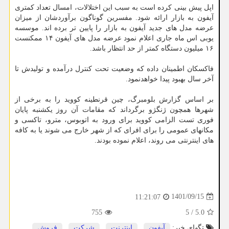
اپل پیش بینی کرده است به سبب این اختلالات، امسال تعداد کمتری
آیفون به بازار ارائه شود. مفسرین گوناگون برآوردشان از میزان
عرضه مدل های جدید آیفون به بازار را پایین تر برده اند. موسسه
یوبی اس ماه جاری اعلام نمود عرضه مدل های آیفون ۱۴ ممکنست
۱۶ میلیون دستگاه کمتر از حد انتظار باشد.
فاکسکان اطمینان داده که وضعیت تحت کنترل درآمده و تولیدش تا
آخر سال بهبود پیدا خواهدنمود.
بر اساس گزارش بلومبرگ، چین قرنطینه کووید را به برخی از
شهرها همچون ژنگژو برگرداند که مقامات آن روز یکشنبه پایان
فوری تست الزامی کووید برای ورود به اتوبوس، مترو، تاکسی و
مکانهای عمومی را برای افرای که از شهر خارج می شوند یا به کافه
های اینترنتی می روند، اعلام نموده بودند.
1401/09/15
11:21:07
755
5
/
5.0
تگهای خبر:
آیفون
,
اینترنت
,
شركت
,
فروش