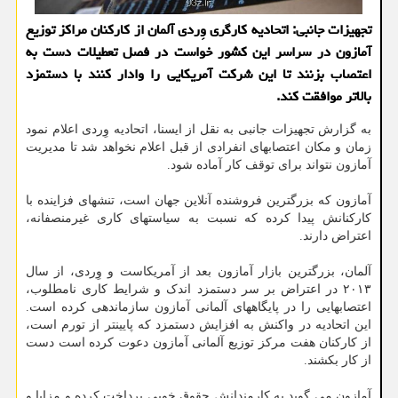
تجهیزات جانبی: اتحادیه کارگری وِردی آلمان از کارکنان مراکز توزیع
آمازون در سراسر این کشور خواست در فصل تعطیلات دست به
اعتصاب بزنند تا این شرکت آمریکایی را وادار کنند با دستمزد
بالاتر موافقت کند.
به گزارش تجهیزات جانبی به نقل از ایسنا، اتحادیه وِردی اعلام نمود
زمان و مکان اعتصابهای انفرادی از قبل اعلام نخواهد شد تا مدیریت
آمازون نتواند برای توقف کار آماده شود.
آمازون که بزرگترین فروشنده آنلاین جهان است، تنشهای فزاینده با
کارکنانش پیدا کرده که نسبت به سیاستهای کاری غیرمنصفانه،
اعتراض دارند.
آلمان، بزرگترین بازار آمازون بعد از آمریکاست و وِردی، از سال
۲۰۱۳ در اعتراض بر سر دستمزد اندک و شرایط کاری نامطلوب،
اعتصابهایی را در پایگاههای آلمانی آمازون سازماندهی کرده است.
این اتحادیه در واکنش به افزایش دستمزد که پایینتر از تورم است،
از کارکنان هفت مرکز توزیع آلمانی آمازون دعوت کرده است دست
از کار بکشند.
آمازون می گوید به کارمندانش حقوق خوبی پرداخت کرده و مزایا و