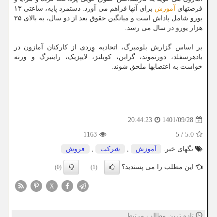
فرصتهای
آموزش
برای آنها فراهم می آورد. دستمزد پایه، ساعتی ۱۳
یورو شامل پاداش است و میانگین حقوق بعد از دو سال، به بالای ۳۵
هزار یورو در سال می رسد.
بر اساس گزارش بلومبرگ، اتحادیه وِردی از کارکنان آمازون در
بادهرسفلد، دورتموند، گرابن، کوبلنز، لایپزیک، راینبرگ و ورنه
خواست به اعتصابها ملحق شوند.
1401/09/28
20:44:23
1163
5
/
5.0
تگهای خبر:
آموزش
,
شركت
,
فروش
این مطلب را می پسندید؟
(0)
(1)
X
تازه ترین مطالب مرتبط