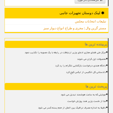
لینک دوستان تجهیزات جانبی
تبلیغات انتخابات مجلس
مستر گرین وال | مجری و طراح انواع دیوار سبز
پربیننده ترین ها
مرکز ملی فضای مجازی ادعای وزیر ارتباطات در رابطه با یک مصوبه را تکذیب نمود
محصولات اپل گران می شوند
دادگاه هندی درخواست بازگشایی تلگرام را رد کرد
دادستانی کل انگلیس از ایکس کوچ کرد
پربحث ترین ها
موبایلی که به ساعت هوشمند تبدیل می شود
متا از نخست وزیر هند پوزش خواست
دقیقا به اندازه مصرف ترافیک بین الملل از حجم بسته کسر می شود