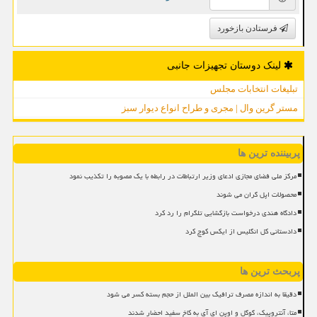
فرستادن بازخورد
لینک دوستان تجهیزات جانبی
تبلیغات انتخابات مجلس
مستر گرین وال | مجری و طراح انواع دیوار سبز
پربیننده ترین ها
مرکز ملی فضای مجازی ادعای وزیر ارتباطات در رابطه با یک مصوبه را تکذیب نمود
محصولات اپل گران می شوند
دادگاه هندی درخواست بازگشایی تلگرام را رد کرد
دادستانی کل انگلیس از ایکس کوچ کرد
پربحث ترین ها
دقیقا به اندازه مصرف ترافیک بین الملل از حجم بسته کسر می شود
متا، آنتروپیک، گوگل و اوپن ای آی به کاخ سفید احضار شدند