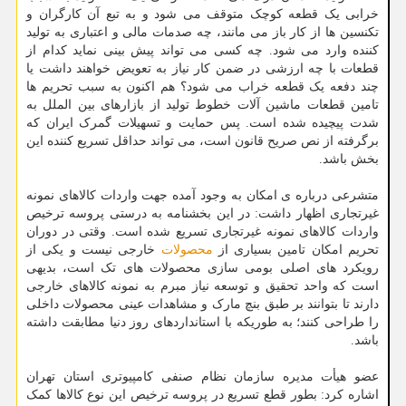
خرابی یک قطعه کوچک متوقف می شود و به تبع آن کارگران و
تکنسین ها از کار باز می مانند، چه صدمات مالی و اعتباری به تولید
کننده وارد می شود. چه کسی می تواند پیش بینی نماید کدام از
قطعات با چه ارزشی در ضمن کار نیاز به تعویض خواهند داشت یا
چند دفعه یک قطعه خراب می شود؟ هم اکنون به سبب تحریم ها
تامین قطعات ماشین آلات خطوط تولید از بازارهای بین الملل به
شدت پیچیده شده است. پس حمایت و تسهیلات گمرک ایران که
برگرفته از نص صریح قانون است، می تواند حداقل تسریع کننده این
بخش باشد.
متشرعی درباره ی امکان به وجود آمده جهت واردات کالاهای نمونه
غیرتجاری اظهار داشت: در این بخشنامه به درستی پروسه ترخیص
واردات کالاهای نمونه غیرتجاری تسریع شده است. وقتی در دوران
تحریم امکان تامین بسیاری از
محصولات
خارجی نیست و یکی از
رویکرد های اصلی بومی سازی محصولات های تک است، بدیهی
است که واحد تحقیق و توسعه نیاز مبرم به نمونه کالاهای خارجی
دارند تا بتوانند بر طبق بنچ مارک و مشاهدات عینی محصولات داخلی
را طراحی کنند؛ به طوریکه با استانداردهای روز دنیا مطابقت داشته
باشد.
عضو هیأت مدیره سازمان نظام صنفی کامپیوتری استان تهران
اشاره کرد: بطور قطع تسریع در پروسه ترخیص این نوع کالاها کمک