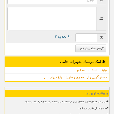
= ۹ بعلاوه ۳
فرستادن بازخورد
لینک دوستان تجهیزات جانبی
تبلیغات انتخابات مجلس
مستر گرین وال | مجری و طراح انواع دیوار سبز
پربیننده ترین ها
مرکز ملی فضای مجازی ادعای وزیر ارتباطات در رابطه با یک مصوبه را تکذیب نمود
محصولات اپل گران می شوند