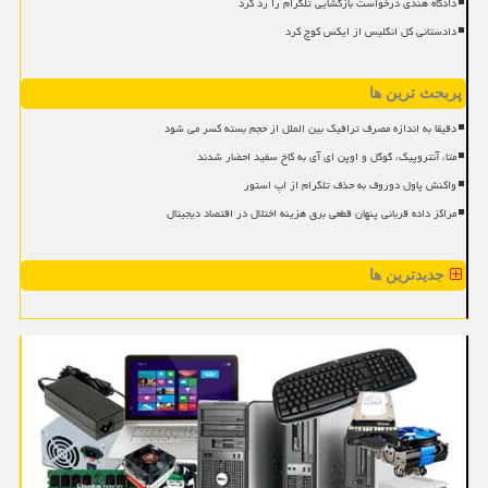
دادگاه هندی درخواست بازگشایی تلگرام را رد کرد
دادستانی کل انگلیس از ایکس کوچ کرد
پربحث ترین ها
دقیقا به اندازه مصرف ترافیک بین الملل از حجم بسته کسر می شود
متا، آنتروپیک، گوگل و اوپن ای آی به کاخ سفید احضار شدند
واکنش پاول دوروف به حذف تلگرام از اپ استور
مراکز داده قربانی پنهان قطعی برق هزینه اختلال در اقتصاد دیجیتال
جدیدترین ها