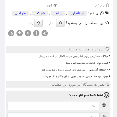
724
5
/
5.0
تگهای خبر:
استاندارد
,
سایت
,
شركت
,
طراحی
این مطلب را می پسندید؟
(0)
(1)
X
تازه ترین مطالب مرتبط
مراکز داده قربانی پنهان قطعی برق هزینه اختلال در اقتصاد دیجیتال
کمبود جهانی تراشه به مک بوک ایر رسید
۴ خانواده آمریکایی از متا، تیک تاک، اسنپ و گوگل شکایت کردند
موارد تازه هک هوش مصنوعی اوپن ای آی و آنتروپیک لو رفت
نظرات بینندگان در مورد این مطلب
لطفا شما هم
نظر دهید