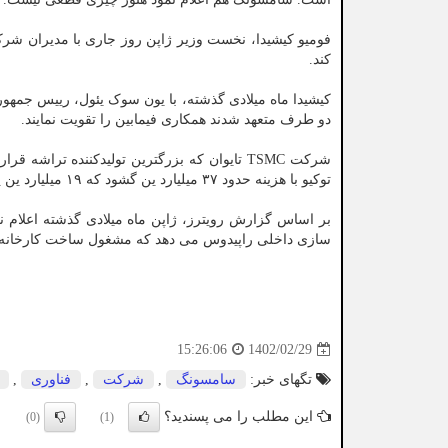
فومیو کیشیدا، نخست وزیر ژاپن روز جاری با مدیران شر
کند.
دو طرف متعهد شدند همکاری فیمابین را تقویت نمایند.
شرکت TSMC تایوان که بزرگترین تولیدکننده ت
توکیو با هزینه حدود ۳۷ میلیارد ین گشود که ۱۹ میلیارد ین یارانه دولتی دریافت کرده بود.
سازی داخلی راپیدوس می دهد که مشغول ساخت کارخانه 
1402/02/29
15:26:06
تگهای خبر:
سامسونگ
,
شركت
,
فناوری
,
این مطلب را می پسندید؟
(0)
(1)