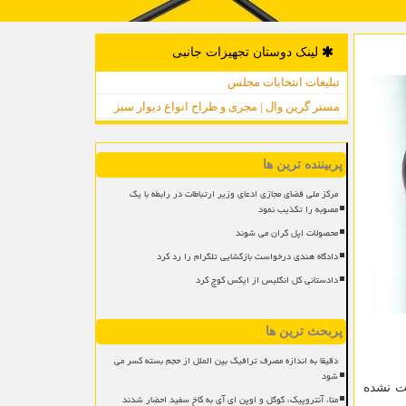
لینک دوستان تجهیزات جانبی
تبلیغات انتخابات مجلس
مستر گرین وال | مجری و طراح انواع دیوار سبز
پربیننده ترین ها
مرکز ملی فضای مجازی ادعای وزیر ارتباطات در رابطه با یک
مصوبه را تکذیب نمود
محصولات اپل گران می شوند
دادگاه هندی درخواست بازگشایی تلگرام را رد کرد
دادستانی کل انگلیس از ایکس کوچ کرد
پربحث ترین ها
دقیقا به اندازه مصرف ترافیک بین الملل از حجم بسته کسر می
شود
فت نشده
متا، آنتروپیک، گوگل و اوپن ای آی به کاخ سفید احضار شدند