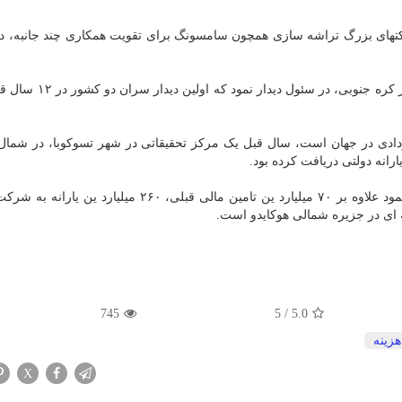
کتهای بزرگ تراشه سازی همچون سامسونگ برای تقویت همکاری چند جانبه، دی
کیشیدا ماه میلادی گذشته، با یون سوک یئول، رییس جمهور کره جنوبی
راشه قراردادی در جهان است، سال قبل یک مرکز تحقیقاتی در شهر تسوکوبا، در شم
بر اساس گزارش رویترز، ژاپن ماه میلادی گذشته اعلام نمود علاوه بر ۷۰ میلیارد ین تامین مالی قبلی، ۲۶۰ م
ای در جزیره شمالی هوکایدو است.
745
5
/
5.0
هزینه
X