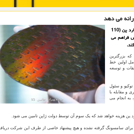
ارانه می دهد
تجهیزات جانبی: ژاپن یارانه ای به ارزش حدود 15 میلیارد ین (110
س فراهم می
ند.
ه بزرگترین
مل اولین خط
یقات و توسعه
توکیو و سئول
 و مقابله با
 به انجام می
انه برای سامسونگ گرفته نشده و هیچ پیشنهاد خاصی از طرف این شرکت دریا