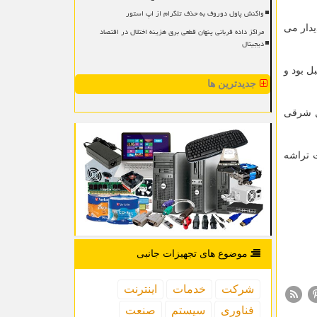
واکنش پاول دوروف به حذف تلگرام از اپ استور
دار می
مراکز داده قربانی پنهان قطعی برق هزینه اختلال در اقتصاد
دیجیتال
، در سئول دیدار نمود که اولین دیدار سران دو کشور در ۱۲ سال قبل بود و
جدیدترین ها
ال شرقی
یلیارد ین یارانه به شرکت تراشه
موضوع های تجهیزات جانبی
شركت
خدمات
اینترنت
فناوری
سیستم
صنعت