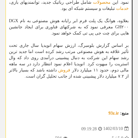
نمود. این
محصولات
شامل طراحی رباتیک جدید، توانمندیهای بازی،
خدمات
تبلیغات و سیستم شبکه ای بود.
بعلاوه، هوانگ یک پلت فرم ابر رایانه هوش مصنوعی به نام DGX
GH۲۰۰ معرفی نمود که به شرکتهای فناوری برای ایجاد جانشین
هایی برای چت جی پی تی کمک خواهد نمود.
بر اساس گزارش بلومبرگ، ارزش سهام انویدیا سال جاری تحت
تأثیر علاقه به هوش مصنوعی مرتب رشد کرده است اما جدید ترین
رشد سهام این شرکت به دنبال پیشبینی درآمدی روی داد که وال
استریت را مبهوت کرد. انویدیا اعلام نمود انتظار دارد در سه ماهه
مالی دوم، حدود ۱۱ میلیارد دلار
فروش
داشته باشد که بسیار بالاتر
از ۷.۲ میلیارد دلار پیشبینی شده از جانب تحلیل گران است.
منبع:
93z.ir
1402/03/10
09:19:28