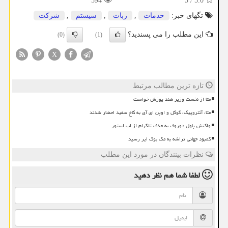
594
5
/
5.0
تگهای خبر:
خدمات
,
ربات
,
سیستم
,
شركت
این مطلب را می پسندید؟
(0)
(1)
X
تازه ترین مطالب مرتبط
متا از نخست وزیر هند پوزش خواست
متا، آنتروپیک، گوگل و اوپن ای آی به کاخ سفید احضار شدند
واکنش پاول دوروف به حذف تلگرام از اپ استور
کمبود جهانی تراشه به مک بوک ایر رسید
نظرات بینندگان در مورد این مطلب
لطفا شما هم
نظر دهید