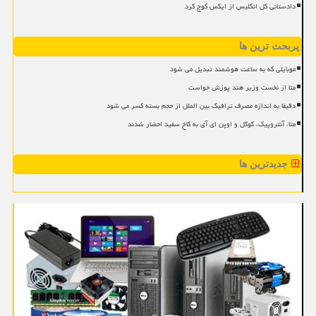
دادستانی کل انگلیس از ایکس کوچ کرد
پربحث ترین ها
موبایلی که به ساعت هوشمند تبدیل می شود
متا از نخست وزیر هند پوزش خواست
دقیقا به اندازه مصرف ترافیک بین الملل از حجم بسته کسر می شود
متا، آنتروپیک، گوگل و اوپن ای آی به کاخ سفید احضار شدند
جدیدترین ها