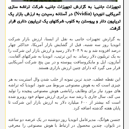
تجهیزات جانبی: به گزارش تجهیزات جانبی، شرکت تراشه سازی
آمریکایی انویدیا (Nvidia) در آستانه رسیدن به ارزش بازار یک
تریلیون دلار و پیوستن به کلوب شرکتهای یک تریلیون دلاری قرار
گرفت.
به گزارش تجهیزات جانبی به نقل از ایسنا، ارزش بازار شرکت
انویدیا روز سه شنبه، قبل از گشایش بازار آمریکا، حداکثر چهار
درصد افزوده شد و به ۴۰۴.۹ دلار رسید و ارزش بازار این شرکت را
به یک تریلیون دلار رساند. به این ترتیب، انویدیا به شرکتهای آلفابت،
آمازون، اپل و مایکروسافت پیوسته و در بین پنج شرکت آمریکایی
قرار می گیرد که دارای چنین ارزش بازاری هستند.
این نقطه عطف، جدید ترین نمونه از جلب شدن وال استریت به هر
چیزی است که به هوش مصنوعی مربوط می شود. انویدیا که تراشه
های مورد نیاز برای وظایف رایانشی هوش مصنوعی پیچیده را تولید
می کند، سال جاری با رشد سه برابری ارزش سهام خود روبرو شده
است که بیشتر از ۶۰۰ میلیارد دلار به ارزش بازار این شرکت تا
پایان هفته گذشته اضافه کرد.
جنسن هوانگ، مدیرعامل انویدیا روز دوشنبه در یک عرضه دو ساعته
در تایوان، چندین محصول در ارتباط با هوش مصنوعی را معرفی