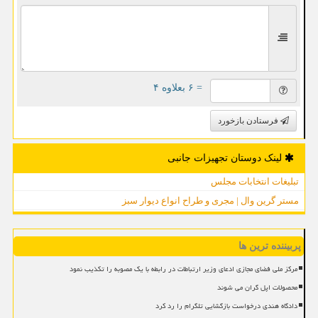
= ۶ بعلاوه ۴
فرستادن بازخورد
لینک دوستان تجهیزات جانبی
تبلیغات انتخابات مجلس
مستر گرین وال | مجری و طراح انواع دیوار سبز
پربیننده ترین ها
مرکز ملی فضای مجازی ادعای وزیر ارتباطات در رابطه با یک مصوبه را تکذیب نمود
محصولات اپل گران می شوند
دادگاه هندی درخواست بازگشایی تلگرام را رد کرد