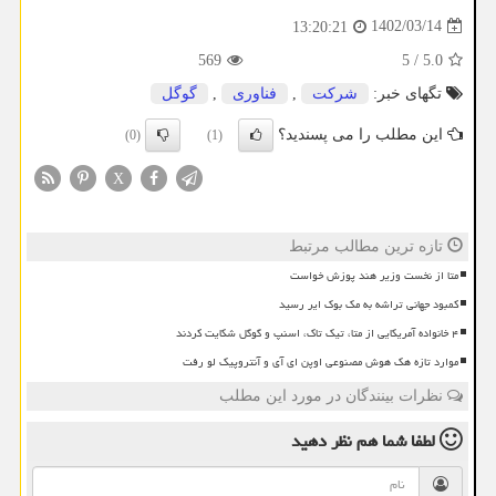
1402/03/14
13:20:21
569
5
/
5.0
تگهای خبر:
شركت
,
فناوری
,
گوگل
این مطلب را می پسندید؟
(0)
(1)
X
تازه ترین مطالب مرتبط
متا از نخست وزیر هند پوزش خواست
کمبود جهانی تراشه به مک بوک ایر رسید
۴ خانواده آمریکایی از متا، تیک تاک، اسنپ و گوگل شکایت کردند
موارد تازه هک هوش مصنوعی اوپن ای آی و آنتروپیک لو رفت
نظرات بینندگان در مورد این مطلب
لطفا شما هم
نظر دهید