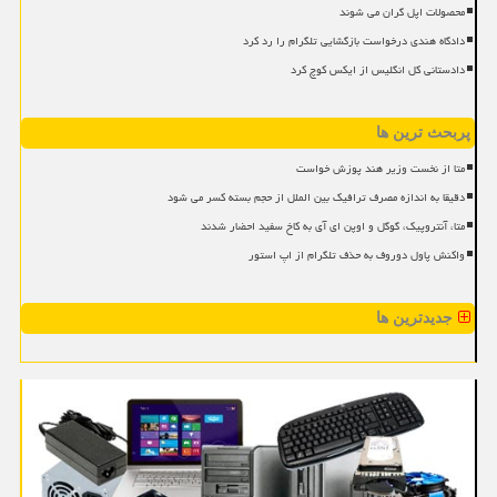
محصولات اپل گران می شوند
دادگاه هندی درخواست بازگشایی تلگرام را رد کرد
دادستانی کل انگلیس از ایکس کوچ کرد
پربحث ترین ها
متا از نخست وزیر هند پوزش خواست
دقیقا به اندازه مصرف ترافیک بین الملل از حجم بسته کسر می شود
متا، آنتروپیک، گوگل و اوپن ای آی به کاخ سفید احضار شدند
واکنش پاول دوروف به حذف تلگرام از اپ استور
جدیدترین ها