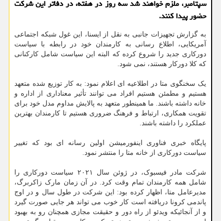
سپتامبر، ملزم خواهند شد سه روز در هفته، در دفاتر این شرکت
حضور پیدا کنند.
به گزارش تجهیزات جانبی به نقل از ایسنا، این غول شبکه اجتماعی
آمریکایی، اطلاع رسانی به کارمندان خود در رابطه با سیاست
دورکاری جدید را شروع کرده که البته این سیاست شامل کارکنانی
که کلا دورکار هستند، نمی شود.
یک سخنگوی متا در اطلاعیه ای اعلام نمود: به کار توزیع شده متعهد
هستیم و مطمئن هستیم افراد می توانند تأثیر معناداری از اداره و
خانه داشته باشند. ما همینطور متعهد به پالایش مداوم مدل خود برای
تقویت همکاری، ارتباط و فرهنگ ضروری هستیم تا کارمندان بهترین
عملکرد را داشته باشند.
پایگاه خبری فناوری اینفورمیشن اولین رسانه ای بود که تغییر
سیاست دورکاری از خانه متا را منتشر نمود.
شرکت مادر فیسبوک، در ژوئن سال ۲۰۲۱ سیاست دورکاری را
شامل همه کارمندان تمام وقت کرد. در آن زمان مارک زاکربرگ،
مدیرعامل متا، اظهار کرده بود: این شرکت در طول سال و در اوج
پاندمی کرونا دریافته است کار خوب می تواند هر جایی صورت گیرد
و از آنجائیکه ویدئو از راه دور و حقیقت مجازی همچنان رو به بهبود