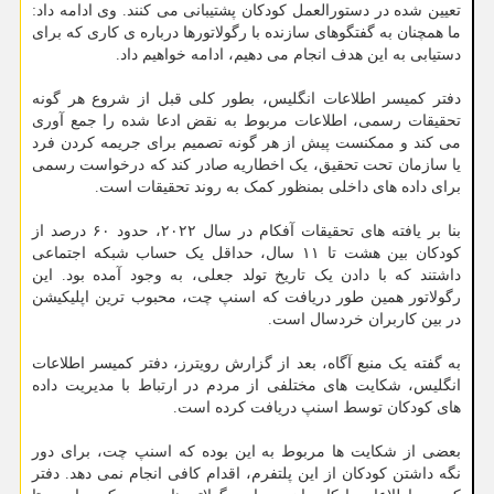
تعیین شده در دستورالعمل کودکان پشتیبانی می کنند. وی ادامه داد:
ما همچنان به گفتگوهای سازنده با رگولاتورها درباره ی کاری که برای
دستیابی به این هدف انجام می دهیم، ادامه خواهیم داد.
دفتر کمیسر اطلاعات انگلیس، بطور کلی قبل از شروع هر گونه
تحقیقات رسمی، اطلاعات مربوط به نقض ادعا شده را جمع آوری
می کند و ممکنست پیش از هر گونه تصمیم برای جریمه کردن فرد
یا سازمان تحت تحقیق، یک اخطاریه صادر کند که درخواست رسمی
برای داده های داخلی بمنظور کمک به روند تحقیقات است.
بنا بر یافته های تحقیقات آفکام در سال ۲۰۲۲، حدود ۶۰ درصد از
کودکان بین هشت تا ۱۱ سال، حداقل یک حساب شبکه اجتماعی
داشتند که با دادن یک تاریخ تولد جعلی، به وجود آمده بود. این
رگولاتور همین طور دریافت که اسنپ چت، محبوب ترین اپلیکیشن
در بین کاربران خردسال است.
به گفته یک منبع آگاه، بعد از گزارش رویترز، دفتر کمیسر اطلاعات
انگلیس، شکایت های مختلفی از مردم در ارتباط با مدیریت داده
های کودکان توسط اسنپ دریافت کرده است.
بعضی از شکایت ها مربوط به این بوده که اسنپ چت، برای دور
نگه داشتن کودکان از این پلتفرم، اقدام کافی انجام نمی دهد. دفتر