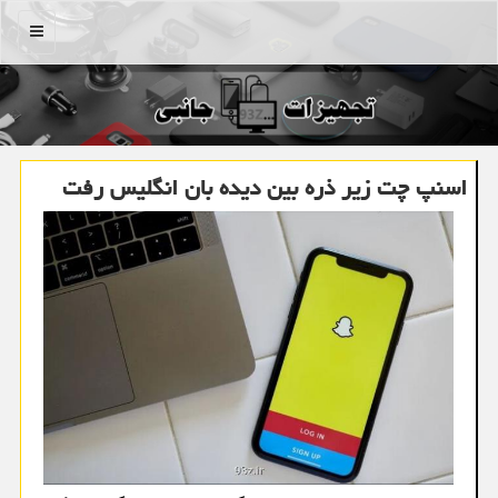
منو
اسنپ چت زیر ذره بین دیده بان انگلیس رفت