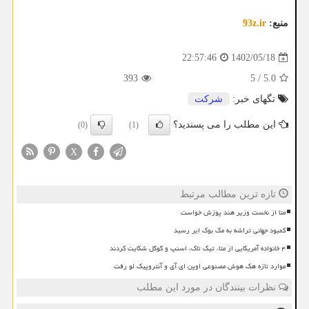
منبع:
93z.ir
1402/05/18
22:57:46
393
5
/
5.0
تگهای خبر:
شركت
این مطلب را می پسندید؟
(0)
(1)
X
تازه ترین مطالب مرتبط
متا از نخست وزیر هند پوزش خواست
کمبود جهانی تراشه به مک بوک ایر رسید
۴ خانواده آمریکایی از متا، تیک تاک، اسنپ و گوگل شکایت کردند
موارد تازه هک هوش مصنوعی اوپن ای آی و آنتروپیک لو رفت
نظرات بینندگان در مورد این مطلب