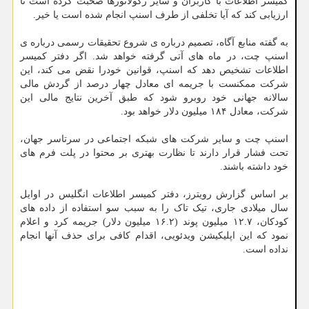
کمیسر اطلاعات با کاربران و سایر رگولاتورها صحبت کرده است تا
ارزیابی کند که آیا تخلفی از طرف اسنپ انجام شده است یا خیر.
به گفته منابع آگاه، تصمیم درباره ی شروع تحقیقات رسمی درباره ی
اسنپ چت، در ماه های آتی گرفته خواهد شد. اگر دفتر کمیسر
اطلاعات تشخیص دهد که اسنپ، قوانین خودرا نقض می کند، این
شرکت ممکنست با جریمه ای معادل چهار درصد از گردش مالی
سالانه جهانی خود روبرو شود که طبق آخرین نتایج مالی این
شرکت، معادل ۱۸۴ میلیون دلار خواهد بود.
اسنپ چت و سایر شرکت های شبکه اجتماعی در سرتاسر جهان،
تحت فشار قرار دارند تا نظارت بهتری بر محتوا در پلت فرم های
خود داشته باشند.
بر اساس گزارش رویترز، دفتر کمیسر اطلاعات انگلیس در اوایل
سال میلادی جاری، تیک تاک را به سبب سو استفاده از داده های
کودکان، ۱۲.۷ میلیون پوند (۱۶.۲ میلیون دلار) جریمه کرد و اعلام
نمود که این اپلیکیشن ویدئویی، اقدام کافی برای حذف آنها انجام
نداده است.