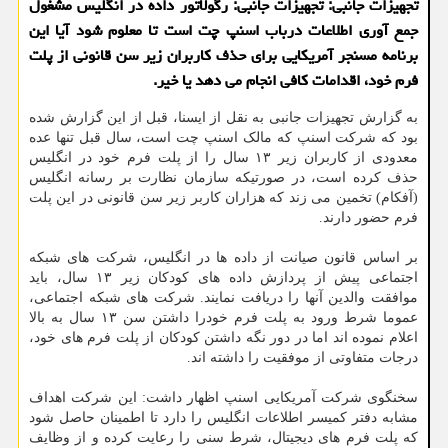
تجهیزات جانبی: تجهیزات جانبی: رگولاتور داده در انگلیس مشغول
جمع آوری اطلاعات درباب اسنپ چت است تا معلوم شود آیا این
برنامه مسنجر آمریکایی برای حذف کاربران زیر سن قانونی از پلت
فرم خود، اقدامات کافی انجام می دهد یا خیر.
به گزارش تجهیزات جانبی به نقل از ایسنا، قبل از این گزارش شده
بود که شرکت اسنپ که مالک اسنپ چت است، سال قبل تنها عده
معدودی از کاربران زیر ۱۳ سال را از پلت فرم خود در انگلیس
حذف کرده است، در صورتیکه سازمان نظارت بر رسانه انگلیس
(آفکام) تخمین می زند که هزاران کاربر زیر سن قانونی در این پلت
فرم حضور دارند.
بر اساس قانون صیانت از داده ها در انگلیس، شرکت های شبکه
اجتماعی پیش از پردازش داده های کودکان زیر ۱۳ سال، باید
موافقت والدین آنها را دریافت نمایند. شرکت های شبکه اجتماعی،
عموما شرط ورود به پلت فرم خودرا داشتن سن ۱۳ سال به بالا
اعلام نموده اند اما در دور نگه داشتن کودکان از پلت فرم های خود،
درجات متفاوتی از موفقیت را داشته اند.
سخنگوی شرکت آمریکایی اسنپ اظهار داشت: این شرکت اهداف
مشابه دفتر کمیسر اطلاعات انگلیس را دارد تا اطمینان حاصل شود
که پلت فرم های دیجیتال، شرط سنی را رعایت کرده و از وظایف