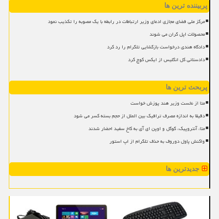
پربیننده ترین ها
مرکز ملی فضای مجازی ادعای وزیر ارتباطات در رابطه با یک مصوبه را تکذیب نمود
محصولات اپل گران می شوند
دادگاه هندی درخواست بازگشایی تلگرام را رد کرد
دادستانی کل انگلیس از ایکس کوچ کرد
پربحث ترین ها
متا از نخست وزیر هند پوزش خواست
دقیقا به اندازه مصرف ترافیک بین الملل از حجم بسته کسر می شود
متا، آنتروپیک، گوگل و اوپن ای آی به کاخ سفید احضار شدند
واکنش پاول دوروف به حذف تلگرام از اپ استور
جدیدترین ها