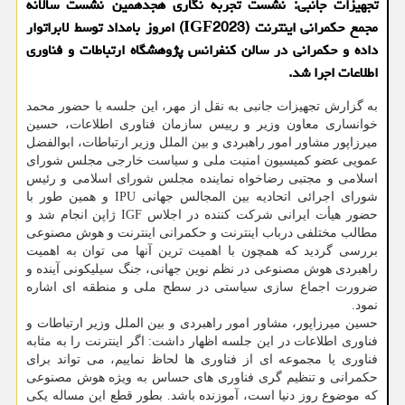
تجهیزات جانبی: نشست تجربه نگاری هجدهمین نشست سالانه
مجمع حکمرانی اینترنت (IGF2023) امروز بامداد توسط لابراتوار
داده و حکمرانی در سالن کنفرانس پژوهشگاه ارتباطات و فناوری
اطلاعات اجرا شد.
به گزارش تجهیزات جانبی به نقل از مهر، این جلسه با حضور محمد
خوانساری معاون وزیر و رییس سازمان فناوری اطلاعات، حسین
میرزاپور مشاور امور راهبردی و بین الملل وزیر ارتباطات، ابوالفضل
عمویی عضو کمیسیون امنیت ملی و سیاست خارجی مجلس شورای
اسلامی و مجتبی رضاخواه نماینده مجلس شورای اسلامی و رئیس
شورای اجرائی اتحادیه بین المجالس جهانی IPU و همین طور با
حضور هیأت ایرانی شرکت کننده در اجلاس IGF ژاپن انجام شد و
مطالب مختلفی درباب اینترنت و حکمرانی اینترنت و هوش مصنوعی
بررسی گردید که همچون با اهمیت ترین آنها می توان به اهمیت
راهبردی هوش مصنوعی در نظم نوین جهانی، جنگ سیلیکونی آینده و
ضرورت اجماع سازی سیاستی در سطح ملی و منطقه ای اشاره
نمود.
حسین میرزاپور، مشاور امور راهبردی و بین الملل وزیر ارتباطات و
فناوری اطلاعات در این جلسه اظهار داشت: اگر اینترنت را به مثابه
فناوری یا مجموعه ای از فناوری ها لحاظ نماییم، می تواند برای
حکمرانی و تنظیم گری فناوری های حساس به ویژه هوش مصنوعی
که موضوع روز دنیا است، آموزنده باشد. بطور قطع این مساله یکی