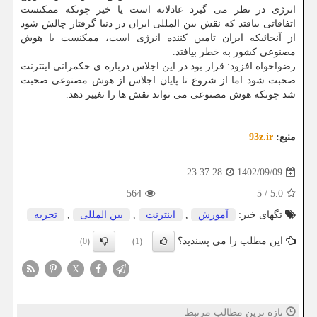
انرژی در نظر می گیرد عادلانه است یا خیر چونکه ممکنست
اتفاقاتی بیافتد که نقش بین المللی ایران در دنیا گرفتار چالش شود
از آنجائیکه ایران تامین کننده انرژی است، ممکنست با هوش
مصنوعی کشور به خطر بیافتد.
رضواخواه افزود: قرار بود در این اجلاس درباره ی حکمرانی اینترنت
صحبت شود اما از شروع تا پایان اجلاس از هوش مصنوعی صحبت
شد چونکه هوش مصنوعی می تواند نقش ها را تغییر دهد.
منبع:
93z.ir
1402/09/09
23:37:28
564
5
/
5.0
تگهای خبر:
آموزش
,
اینترنت
,
بین المللی
,
تجربه
این مطلب را می پسندید؟
(0)
(1)
X
تازه ترین مطالب مرتبط