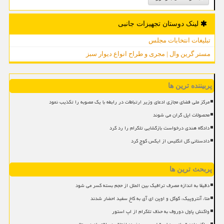
لینک دوستان تجهیزات جانبی
تبلیغات انتخابات مجلس
مستر گرین وال | مجری و طراح انواع دیوار سبز
پربیننده ترین ها
مرکز ملی فضای مجازی ادعای وزیر ارتباطات در رابطه با یک مصوبه را تکذیب نمود
محصولات اپل گران می شوند
دادگاه هندی درخواست بازگشایی تلگرام را رد کرد
دادستانی کل انگلیس از ایکس کوچ کرد
پربحث ترین ها
دقیقا به اندازه مصرف ترافیک بین الملل از حجم بسته کسر می شود
متا، آنتروپیک، گوگل و اوپن ای آی به کاخ سفید احضار شدند
واکنش پاول دوروف به حذف تلگرام از اپ استور