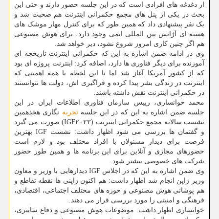
از دغدغه های افرادی است که در این جلسه حضور دارند و حتی این
بحث در یکی از پنل های مجمع حکمرانی اینترنت هم صحبت شد و
یک نفر پیشنهادی داد که همین طور که برای کنترل مهار موشک های
هسته ای آژانس بین المللی اتمی وجود دارد، برای هوش مصنوعی
هم اگر چنین کاری امروز شروع نشود، دیر خواهد شد.
وی در ادامه ضمن اشاره به این که حکمرانی اینترنت تاریخچه ای
آموزنده برای دیگر فناوری ها دارد، اضافه کرد: اینترنت پروژه ای بود
که از کشور آمریکا آغاز شد اما تا این لحظه با همه اهمیتی که
اینترنت در زندگی بشر پیدا کرده و فراگیری اش، دولت ها نتوانستند
در حکمرانی اینترنت نقش داشته باشند.
محمد خوانساری، رییس سازمان فناوری اطلاعات ایران در این
جلسه ضمن اشاره به این که در این جلسه
تجربه
نگاری هجدهمین
نشست سالانه مجمع حکمرانی اینترنت (IGF۲۰۲۳) صورت می گیرد
و گفتمان ها بررسی می شود اظهار داشت: نشست IGF بهترین
فرصت برای دیدار مسئولان با افراد مختلف بود و لازم است
حضورهای مجازی و آنلاین برای این برنامه ها و همین طور حضور
شرکت های خصوصی بیشتر شود.
وی ضمن اشاره به این که در اجلاس IGF دیدارهایی با وزیر و معاون
وزیر ژاپن انجام شد اظهار داشت: هم اکنون ژاپنی ها نقطه تقاطع و
هم پوشانی هوش مصنوعی و حوزه های مختلف اجتماعی، اقتصادی،
فرهنگی و امنیتی را مورد بررسی قرار می دهند.
خوانساری اظهار داشت: موضوعات هوش مصنوعی و دفاع سایبری،