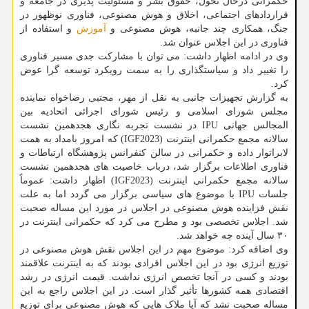
حکمرانی درحال تحول، حقوق بشر و مسئولیت پذیری در جامعه و
قراردادهای اجتماعی، اخلاق و هوش مصنوعی، فناوری نوظهور در
جنگ، همکاری چند جانبه، هوش مصنوعی و
آموزش
و استفاده از
فناوری در این اجلاس عنوان شد.
وی در ادامه اظهار داشت: می توان با مشارکت جدی مسیر فناوری
را تغییر داد و سیاستگذاری را به سمت رویکرد توسعه گرا عوض
کرد.
به گزارش تجهیزات جانبی به نقل از مهر، مجتبی رضاخواه نماینده
مجلس شورای اسلامی و رئیس شورای اجرائی اتحادیه بین
المجالس جهانی IPU در نشست تجربه نگاری هجدهمین نشست
سالانه مجمع حکمرانی اینترنت (IGF2023) که امروز بامداد به همت
لابراتوار داده و حکمرانی در سالن کنفرانس پژوهشگاه ارتباطات و
فناوری اطلاعات برگزار شد، درباب خاصیت های هجدهمین نشست
سالانه مجمع حکمرانی اینترنت (IGF2023) اظهار داشت: عموماً
جلسات IPU با موضوع های سیاسی برگزار می گردد اما به علت
نقش فزاینده هوش مصنوعی در اجلاس در مورد این مساله صحبت
شد. اجلاس تخصصی بود و مطرح می کرد که حکمرانی اینترنت در
۳۰ سال آینده چه خواهد شد.
وی اضافه کرد: موضوع مهم در این اجلاس نقش هوش مصنوعی در
توزیع انرژی بود در این اجلاس افرادی بودند که به اینترنت علاقمند
بودند و کسی در آنجا تخصص انرژی نداشت. قیمت انرژی در رشد
اقتصادی همه کشورها تأثیر گذار است. در این اجلاس راجع به این
مساله صحبت نشد که آیا ملاک هایی که هوش مصنوعی برای توزیع