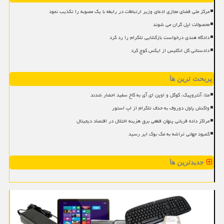
مرکز ملی فضای مجازی ادعای وزیر ارتباطات در رابطه با یک مصوبه را تکذیب نمود
محصولات اپل گران می شوند
دادگاه هندی درخواست بازگشایی تلگرام را رد کرد
دادستانی کل انگلیس از ایکس کوچ کرد
پربحث ترین ها
متا، آنتروپیک، گوگل و اوپن ای آی به کاخ سفید احضار شدند
واکنش پاول دوروف به حذف تلگرام از اپ استور
مراکز داده قربانی پنهان قطعی برق هزینه اختلال در اقتصاد دیجیتال
کمبود جهانی تراشه به مک بوک ایر رسید
جدیدترین ها