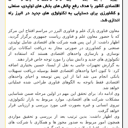
اقتصادی کشور با هدف رفع چالش های بخش های تولیدی، صنعتی
و کشاورزی برای دستیابی به تکنولوژی های جدید در البرز راه
اندازی شد.
معاون فناوری پارک علم و فناوری البرز در مراسم افتتاح این مرکز
که با حضور معاون علم و فناوری ریاست جمهوری برگزار گردید،
اظهار داشت: از این پس همه شرکت های اقتصادی شامل تولیدی،
صنعتی و کشاورزی در صورتی مجاز به دریافت امکانات برای
نوسازی و بازسازی واحدهای اقتصادی هستند که استفاده از
تکنولوژی های جدید و دانش بنیان را مورد توجه خاص قرار دهند.
به گزارش تجهیزات جانبی به نقل از ایسنا، حسین بختیاری اضافه
کرد: تا کنون احیا واحدهای اقتصادی فقط بوسیله دریافت تسهیلات
بانکی انجام می شد اما از این پس توسعه و احیای واحدهای
اقتصادی فقط باتوجه به الگوهای فناوری طراحی شده عملیاتی
خواهد شد.
وی ادامه داد: برای تحقق این مهم در اولین مرحله ضمن شناسایی
مشکلات شرکت های اقتصادی، موارد مربوط به بازار تکنولوژی،
نیروی انسانی و غیره بصورت فنی مورد بررسی و ارزیابی قرار
خواهد گرفت.
وی اظهار داشت: بدین ترتیب بعد از بررسی و تحقیق مواردی
همچون امور مربوط به صدور مجوز ها و همکاری با شرکت های
دانش بنیان، اقدامات لازم صورت خواهد گرفت.