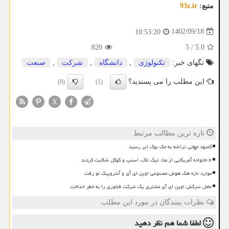
منبع:
93z.ir
1402/09/18
10:53:20
820
5
/
5.0
تگهای خبر:
تكنولوژی
,
دانشگاه
,
شركت
,
صنعت
این مطلب را می پسندید؟
(0)
(1)
X
تازه ترین مطالب مرتبط
کمبود جهانی تراشه به مک بوک ایر رسید
۴ خانواده آمریکایی از متا، تیک تاک، اسنپ و گوگل شکایت کردند
موارد تازه هک هوش مصنوعی اوپن ای آی و آنتروپیک لو رفت
عامل سرکش اوپن ای آی مشتری یک شرکت فناوری را به خطر انداخت
نظرات بینندگان در مورد این مطلب
لطفا شما هم
نظر دهید