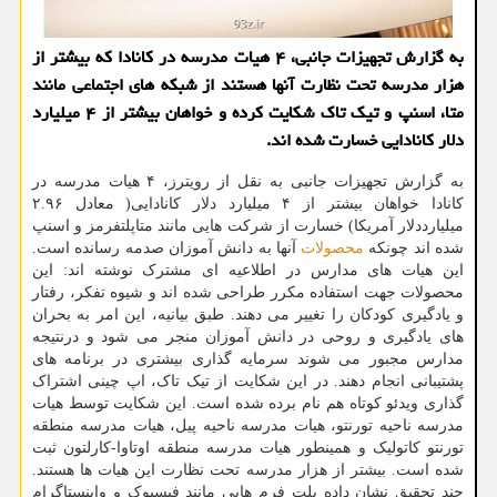
به گزارش تجهیزات جانبی، ۴ هیات مدرسه در کانادا که بیشتر از
هزار مدرسه تحت نظارت آنها هستند از شبکه های اجتماعی مانند
متا، اسنپ و تیک تاک شکایت کرده و خواهان بیشتر از ۴ میلیارد
دلار کانادایی خسارت شده اند.
به گزارش تجهیزات جانبی به نقل از رویترز، ۴ هیات مدرسه در
کانادا خواهان بیشتر از ۴ میلیارد دلار کانادایی( معادل ۲.۹۶
میلیارددلار آمریکا) خسارت از شرکت هایی مانند متاپلتفرمز و اسنپ
شده اند چونکه
محصولات
آنها به دانش آموزان صدمه رسانده است.
این هیات های مدارس در اطلاعیه ای مشترک نوشته اند: این
محصولات جهت استفاده مکرر طراحی شده اند و شیوه تفکر، رفتار
و یادگیری کودکان را تغییر می دهند. طبق بیانیه، این امر به بحران
های یادگیری و روحی در دانش آموزان منجر می شود و درنتیجه
مدارس مجبور می شوند سرمایه گذاری بیشتری در برنامه های
پشتیبانی انجام دهند. در این شکایت از تیک تاک، اپ چینی اشتراک
گذاری ویدئو کوتاه هم نام برده شده است. این شکایت توسط هیات
مدرسه ناحیه تورنتو، هیات مدرسه ناحیه پیل، هیات مدرسه منطقه
تورنتو کاتولیک و همینطور هیات مدرسه منطقه اوتاوا-کارلتون ثبت
شده است. بیشتر از هزار مدرسه تحت نظارت این هیات ها هستند.
چند تحقیق نشان داده پلت فرم هایی مانند فیسبوک و واینستاگرام