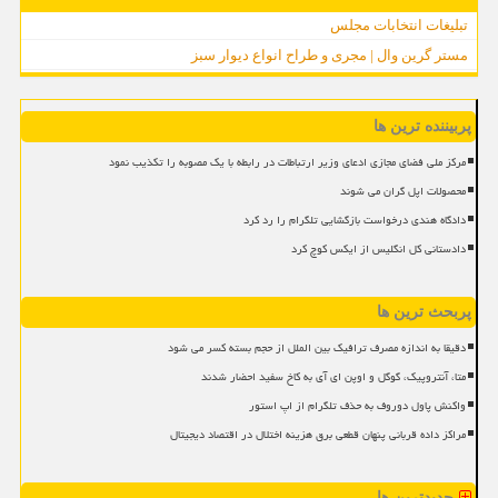
تبلیغات انتخابات مجلس
مستر گرین وال | مجری و طراح انواع دیوار سبز
پربیننده ترین ها
مرکز ملی فضای مجازی ادعای وزیر ارتباطات در رابطه با یک مصوبه را تکذیب نمود
محصولات اپل گران می شوند
دادگاه هندی درخواست بازگشایی تلگرام را رد کرد
دادستانی کل انگلیس از ایکس کوچ کرد
پربحث ترین ها
دقیقا به اندازه مصرف ترافیک بین الملل از حجم بسته کسر می شود
متا، آنتروپیک، گوگل و اوپن ای آی به کاخ سفید احضار شدند
واکنش پاول دوروف به حذف تلگرام از اپ استور
مراکز داده قربانی پنهان قطعی برق هزینه اختلال در اقتصاد دیجیتال
جدیدترین ها