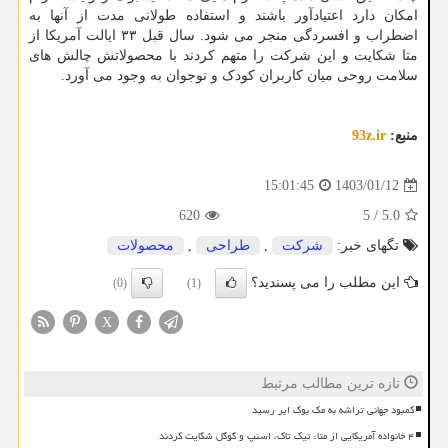
امکان دارد اعتیادآور باشند و استفاده طولانی مدت از آنها به
اضطراب و افسردگی منجر می شود. سال قبل ۳۳ ایالت آمریکا از
متا شکایت و این شرکت را متهم کردند با محصولاتش چالش های
سلامت روحی میان کاربران کودک و نوجوان به وجود می آورد.
منبع:
93z.ir
1403/01/12
15:01:45
620
5
/
5.0
تگهای خبر:
شركت
,
طراحی
,
محصولات
این مطلب را می پسندید؟
(0)
(1)
X
تازه ترین مطالب مرتبط
کمبود جهانی تراشه به مک بوک ایر رسید
۴ خانواده آمریکایی از متا، تیک تاک، اسنپ و گوگل شکایت کردند