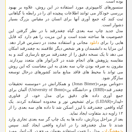
بوده است.
سنسورهای کامپیوتری مورد استفاده در این روش، علاوه بر بهبود
بررسی خودکار می توانند اطلاعات پیچیده ای را در رابطه با گیاهانی
ثبت کنند که جمع آوری آنها برای انسان در مقیاس بزرگ بسیار
دشوار است.
مدل جدید چاپ سه بعدی گیاه چغندرقند با در نظر گرفتن این
خصوصیت ها ساخته شده است و این مزیت را هم دارد که فایل
هایی را برای
دانلود
مجانی و استفاده مجدد در دسترس قرار دهد.
این مزایا به دانشمندان و هر شخص دیگر علاقمند به چغندرقند امکان
می دهد تا یک نسخه دقیق را از چغندرقند مرجع بازسازی کنند و به
مقایسه پژوهش های انجام شده در لابراتوار های متعدد بپردازند.
مقرون به صرفه بودن چاپ سه بعدی به این معناست که این روش
می تواند با محیط های فاقد منابع مانند کشورهای درحال توسعه
سازگار شود.
«جوناس بومر»(Jonas Bömer) و همکارانش در «موسسه تحقیقات
چغندر قند»(IIRB) و «دانشگاه بن»(University of Bonn) آلمان برای
جمع آوری داده های دقیق برای مدل خود، از فناوری
«لیدار»(LIDAR) برای تشخیص نور و محدوده استفاده کردند. یک
گیاه واقعی چغندرقند با لیزر اسکن شد تا داده های سه بعدی را از
۱۲ زاویه دید متفاوت ایجاد نماید.
بعد از مراحل پردازش، داده ها به یک چاپ گر سه بعدی تجاری وارد
شدند تا مدل چغندرقند را در اندازه واقعی ایجاد کنند. سپس
پژوهشگران
، مدل را جهت استفاده بعنوان مرجع در لابراتوار مورد