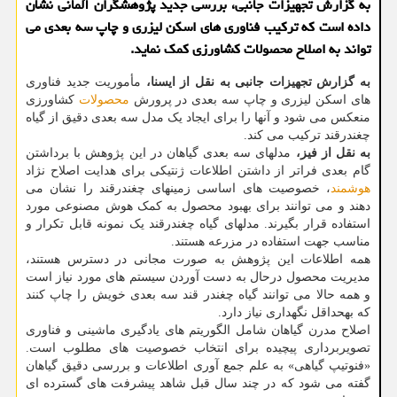
به گزارش تجهیزات جانبی، بررسی جدید پژوهشگران آلمانی نشان
داده است که ترکیب فناوری های اسکن لیزری و چاپ سه بعدی می
تواند به اصلاح محصولات کشاورزی کمک نماید.
به گزارش تجهیزات جانبی به نقل از ایسنا،
مأموریت جدید فناوری
های اسکن لیزری و چاپ سه بعدی در پرورش
محصولات
کشاورزی
منعکس می شود و آنها را برای ایجاد یک مدل سه بعدی دقیق از گیاه
چغندرقند ترکیب می کند.
به نقل از فیز،
مدلهای سه بعدی گیاهان در این پژوهش با برداشتن
گام بعدی فراتر از داشتن اطلاعات ژنتیکی برای هدایت اصلاح نژاد
هوشمند
، خصوصیت های اساسی زمینهای چغندرقند را نشان می
دهند و می توانند برای بهبود محصول به کمک هوش مصنوعی مورد
استفاده قرار بگیرند. مدلهای گیاه چغندرقند یک نمونه قابل تکرار و
مناسب جهت استفاده در مزرعه هستند.
همه اطلاعات این پژوهش به صورت مجانی در دسترس هستند،
مدیریت محصول درحال به دست آوردن سیستم های مورد نیاز است
و همه حالا می توانند گیاه چغندر قند سه بعدی خویش را چاپ کنند
که بهحداقل نگهداری نیاز دارد.
اصلاح مدرن گیاهان شامل الگوریتم های یادگیری ماشینی و فناوری
تصویربرداری پیچیده برای انتخاب خصوصیت های مطلوب است.
«فنوتیپ گیاهی» به علم جمع آوری اطلاعات و بررسی دقیق گیاهان
گفته می شود که در چند سال قبل شاهد پیشرفت های گسترده ای