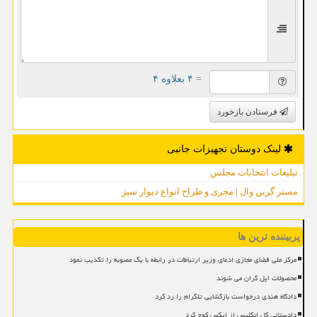
= ۴ بعلاوه ۴
فرستادن بازخورد
لینک دوستان تجهیزات جانبی
تبلیغات انتخابات مجلس
مستر گرین وال | مجری و طراح انواع دیوار سبز
پربیننده ترین ها
مرکز ملی فضای مجازی ادعای وزیر ارتباطات در رابطه با یک مصوبه را تکذیب نمود
محصولات اپل گران می شوند
دادگاه هندی درخواست بازگشایی تلگرام را رد کرد
دادستانی کل انگلیس از ایکس کوچ کرد