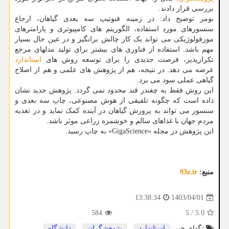
بررسی قرار دادند.
بومر توضیح داد: در زمینه فنوتیپ سه بعدی گیاهان، ارجاع
سنسورهای مورد استفاده، الگوریتم های کامپیوتری و پارامترهای
مورفولوژیکی می تواند یک کار چالش برانگیز و در عین حال بسیار
مهم باشد. استفاده از فناوری های بیشتر برای تولید مدلهای مرجع
تکرارپذیر، فرصت جدیدی را برای توسعه روش های
استاندارد
عرضه می دهد. در نتیجه، هم از پژوهش های علمی و هم از اصلاح
گیاهی عملی سود می برد.
این روش فقط به چغندر قند محدود نمی گردد. پژوهش جدید نشان
داده است که چگونه تلفیقی از هوش مصنوعی، چاپ سه بعدی و
سنسور می تواند به پرورش گیاهان در آینده کمک نماید و در تغذیه
مردم جهان با غذاهای سالم و خوشمزه زراعی موثر باشد.
این پژوهش در مجله «GigaScience» به چاپ رسید.
منبع:
93z.ir
1403/04/01
13:38:34
584
5
/
5.0
تگهای خبر:
استاندارد
,
پژوهشگران
,
دانشگاه
,