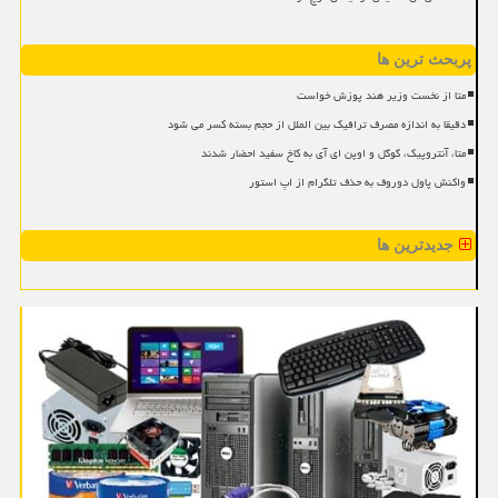
پربحث ترین ها
متا از نخست وزیر هند پوزش خواست
دقیقا به اندازه مصرف ترافیک بین الملل از حجم بسته کسر می شود
متا، آنتروپیک، گوگل و اوپن ای آی به کاخ سفید احضار شدند
واکنش پاول دوروف به حذف تلگرام از اپ استور
جدیدترین ها