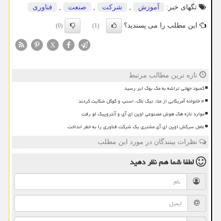
تگهای خبر:
آموزش
,
شركت
,
صنعت
,
فناوری
این مطلب را می پسندید؟
(0)
(1)
X
تازه ترین مطالب مرتبط
کمبود جهانی تراشه به مک بوک ایر رسید
۴ خانواده آمریکایی از متا، تیک تاک، اسنپ و گوگل شکایت کردند
موارد تازه هک هوش مصنوعی اوپن ای آی و آنتروپیک لو رفت
عامل سرکش اوپن ای آی مشتری یک شرکت فناوری را به خطر انداخت
نظرات بینندگان در مورد این مطلب
لطفا شما هم
نظر دهید