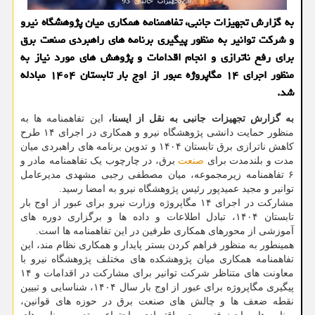
به گزارش تجهیزات جانبی، تفاهمنامه همکاری میان پژوهشگاه نیرو
و شرکت توانیر به منظور پیگیری برنامه های راهبردی صنعت برق
برای رفع ناترازی و انجام اقدامات و پژوهش های مورد نیاز به
منظور اجرای ۱۴ مگاپروژه عبور از اوج بار تابستان ۱۴۰۴ مبادله
شد.
به گزارش تجهیزات جانبی به نقل از ایسنا،
این تفاهمنامه ها به
منظور حمایت دانشی پژوهشگاه نیرو و همکاری در اجرای ۱۴ طرح
کاهش ناترازی برق تابستان ۱۴۰۴ و تدوین برنامه های راهبردی میان
مدت و بلندمدت برای
صنعت
برق، در چارچوب یک تفاهمنامه مادر و
۶ تفاهمنامه زیرمجموعه، میان مصطفی رجبی مشهدی مدیرعامل
توانیر و مجید عمیدپور رئیس پژوهشگاه نیرو به امضا رسید.
مشارکت در اجرای ۱۴ مگاپروژه وزارت نیرو برای عبور از اوج بار
تابستان ۱۴۰۴، تبادل اطلاعات و داده ها و برگزاری دوره های
آموزشی از محورهای همکاری طرفین در این تفاهمنامه ها است.
همینطور به منظور فراهم کردن بستر پایدار و همکاری نظام مند، این
تفاهمنامه همکاری میان پژوهشکده های مختلف پژوهشگاه نیرو با
معاونت های متناظر شرکت توانیر برای مشارکت در اقدامات و ۱۴
پیگیری مگاپروژه برای عبور از اوج بار سال ۱۴۰۴، شناسایی و تبیین
نقطه ضعف ها و چالش های صنعت برق در حوزه های قوانین،