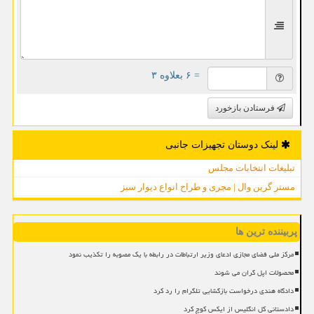
= ۶ بعلاوه ۳
فرستادن بازخورد
لینک دوستان تجهیزات جانبی
تبلیغات انتخابات مجلس
مستر گرین وال | مجری و طراح انواع دیوار سبز
پربیننده ترین ها
مرکز ملی فضای مجازی ادعای وزیر ارتباطات در رابطه با یک مصوبه را تکذیب نمود
محصولات اپل گران می شوند
دادگاه هندی درخواست بازگشایی تلگرام را رد کرد
دادستانی کل انگلیس از ایکس کوچ کرد