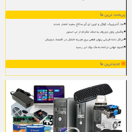
پربحث ترین ها
متا، آنتروپیک، گوگل و اوپن ای آی به کاخ سفید احضار شدند
واکنش پاول دوروف به حذف تلگرام از اپ استور
مراکز داده قربانی پنهان قطعی برق هزینه اختلال در اقتصاد دیجیتال
کمبود جهانی تراشه به مک بوک ایر رسید
جدیدترین ها