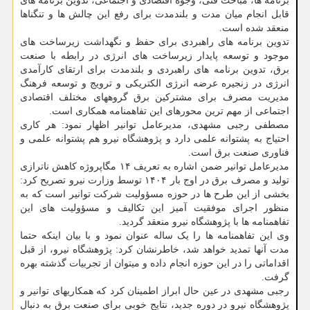
برنامه ها، مباحث فنی، وجوه اقتصادی و اجتماعی، تدوین برنامه های
قابل انجام میان مدت و بلندمدت برای رفع این چالش ها و تنگناها
منعقد شده است.
تدوین برنامه های راهبردی برای حفظ و نگهداشت زیرساخت های
موجود و توسعه پایدار زیرساخت های انرژی در رابطه با صنعت
برق، تدوین برنامه های راهبردی و بلندمدت برای ارتقای کارآمدی
انرژی در زنجیره عرضه انرژی الکتریکی و ترویج و توسعه فرهنگ
مدیریت مصرف برای مشترکین برق گروههای مختلف اقتصادی
اجتماعی از مهم ترین محورهای این تفاهمنامه همکاری است.
مصطفی رجبی مشهدی، مدیرعامل توانیر اظهار نمود: هر کاری
احتیاج به پشتوانه علمی دارد و پژوهشگاه نیرو هم پشتوانه علمی و
فناوری صنعت برق است.
مدیرعامل توانیر ضمن اشاره به تعریف ۱۴ مگاپروژه کاهش ناترازی
تولید و مصرف برق در اوج بار ۱۴۰۴ توسط وزارت نیرو تصریح کرد:
بخشی از این طرح ها در حوزه مسؤولیت شرکت توانیر است که به
منظور اجرای موفقیت آمیز این تکالیف و مسؤولیت های این
تفاهمنامه ها با پژوهشگاه نیرو منعقد گردید.
وی این تفاهمنامه ها را یک ساله عنوان نمود و با بیان اینکه حتما
مدت آنها تمدید خواهد شد، خاطرنشان کرد: پژوهشگاه نیرو، از قبل
اقداماتی را در این حوزه انجام داده و میتوان از تجربیات گذشته بهره
گرفت.
رجبی مشهدی در عین حال ابراز اطمینان کرد که همکاریهای توانیر و
پژوهشگاه نیرو در دوره جدید، نتایج خوبی برای صنعت برق به دنبال