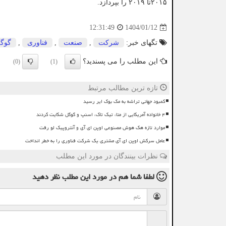
۲۰۱۵تا ۲۰۱۹ را بپردازد.
1404/01/12
12:31:49
تگهای خبر:
شركت
,
صنعت
,
فناوری
,
گوگ
این مطلب را می پسندید؟
(0)
(1)
تازه ترین مطالب مرتبط
کمبود جهانی تراشه به مک بوک ایر رسید
۴ خانواده آمریکایی از متا، تیک تاک، اسنپ و گوگل شکایت کردند
موارد تازه هک هوش مصنوعی اوپن ای آی و آنتروپیک لو رفت
عامل سرکش اوپن ای آی مشتری یک شرکت فناوری را به خطر انداخت
نظرات بینندگان در مورد این مطلب
لطفا شما هم
در مورد این مطلب
نظر دهید