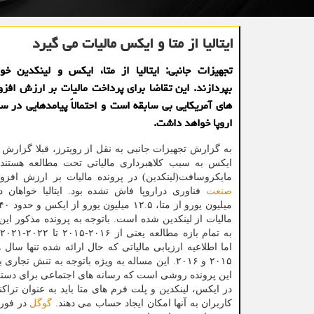
ایتالیا از متا و ایکس مالیات می گیرد
تجهیزات جانبی: ایتالیا از متا، ایکس و لینکدین خو
بپردازند. این تقاضا برای پرداخت مالیات بر ارزش افز
های آمریکایی بی سابقه است و احتمالاً پیامدهایی در سر
اروپا خواهد داشت.
به گزارش تجهیزات جانبی به نقل از رویترز، قبلا گزارش ش
ایکس به سبب کلاهبرداری مالیاتی تحت مطالعه هستند ا
مایکروسافت(لینکدین) در پرونده مالیات بر ارزش افزوده 
صنعت
مالیات از لینکدین شده است. باتوجه به پرونده مذکور این
ب
اما اطلاعیه ارزیابی مالیاتی که حال ارائه شده تنها سا
۲۰۱۵ و ۲۰۱۶. این مساله به ویژه باتوجه به تن
این پرونده روشی است که رسانه های اجتماعی برای دسترسی
در ایکس، لینکدین و پلت فرم های متا باید به عنوان ترا
کاربران به آنها امکان ایجاد حساب می دهند.
گوگل