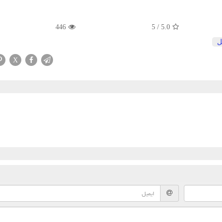
446
5
/
5.0
ل
X