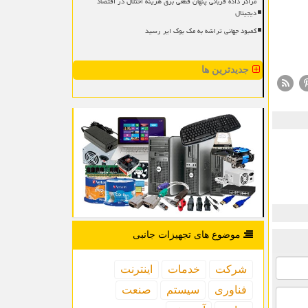
مراکز داده قربانی پنهان قطعی برق هزینه اختلال در اقتصاد
دیجیتال
کمبود جهانی تراشه به مک بوک ایر رسید
جدیدترین ها
موضوع های تجهیزات جانبی
شركت
خدمات
اینترنت
فناوری
سیستم
صنعت