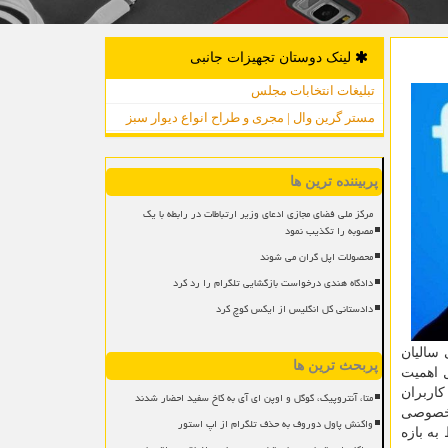
لینک دوستان تجهیزات جانبی
تبلیغات انتخابات مجلس
مستر گرین وال | مجری و طراح انواع دیوار سبز
پربیننده ترین ها
مرکز ملی فضای مجازی ادعای وزیر ارتباطات در رابطه با یک
مصوبه را تکذیب نمود
محصولات اپل گران می شوند
دادگاه هندی درخواست بازگشایی تلگرام را رد کرد
دادستانی کل انگلیس از ایکس کوچ کرد
 سالیان
پربحث ترین ها
یل اهمیت
کاربران
متا، آنتروپیک، گوگل و اوپن ای آی به کاخ سفید احضار شدند
ی خصوصی
واکنش پاول دوروف به حذف تلگرام از اپ استور
ربوط به بازه