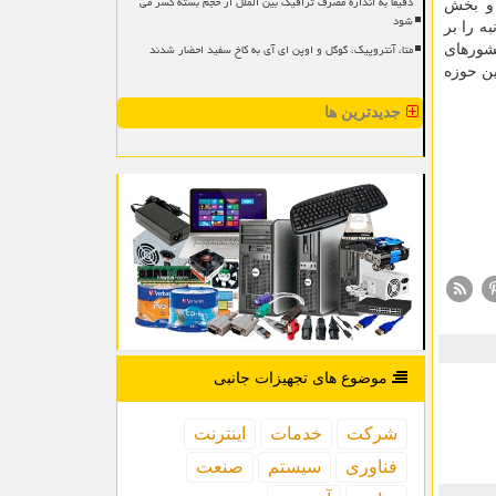
دقیقا به اندازه مصرف ترافیک بین الملل از حجم بسته کسر می
 و بخش
شود
ه را بر
متا، آنتروپیک، گوگل و اوپن ای آی به کاخ سفید احضار شدند
شورهای
ین حوزه
جدیدترین ها
موضوع های تجهیزات جانبی
شركت
خدمات
اینترنت
فناوری
سیستم
صنعت