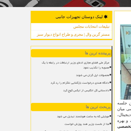
لینک دوستان تجهیزات جانبی
تبلیغات انتخابات مجلس
مستر گرین وال | مجری و طراح انواع دیوار سبز
پربیننده ترین ها
مرکز ملی فضای مجازی ادعای وزیر ارتباطات در رابطه با یک
مصوبه را تکذیب نمود
محصولات اپل گران می شوند
دادگاه هندی درخواست بازگشایی تلگرام را رد کرد
دادستانی کل انگلیس از ایکس کوچ کرد
ن جلسه
پربحث ترین ها
ی میان
یجیتال،
موبایلی که به ساعت هوشمند تبدیل می شود
و بهره
متا از نخست وزیر هند پوزش خواست
 تخصصی