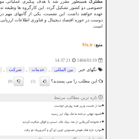
مشترک
همینطور مقرر شد با هدف پیگیری عملیاتی م
خصوصی دو کشور تشکیل گردد. این کارگروه ها وظیفه تدوین
عهده خواهند داشت. این نشست، یکی از گامهای مهم در 
دوست در حوزه اقتصاد دیجیتال و فناوری اطلاعات ارزیابی 
است.
منبع:
93z.ir
1404/01/19
14:37:21
تگهای خبر:
بین المللی
,
خدمات
,
شركت
,
این مطلب را می پسندید؟
(0)
(1)
تازه ترین مطالب مرتبط
متا از نخست وزیر هند پوزش خواست
کمبود جهانی تراشه به مک بوک ایر رسید
۴ خانواده آمریکایی از متا، تیک تاک، اسنپ و گوگل شکایت کردند
موارد تازه هک هوش مصنوعی اوپن ای آی و آنتروپیک لو رفت