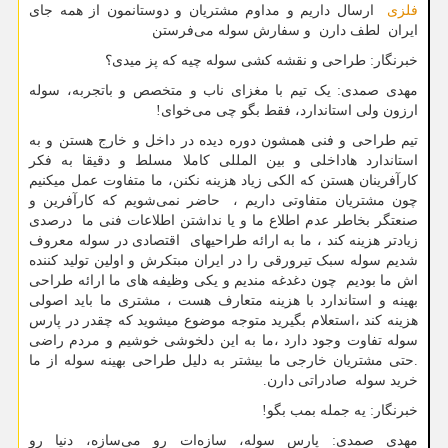
فلزی
ارسال داریم و مداوم مشتریان و دوستانمون از همه جای
ایران لطف دارن و سفارش سوله می‌فرستن
خبرنگار: طراحی‌ و نقشه کشی سوله چیه که پز میدی؟
مهدی صمدی: یک تیم با مغزای ناب و متخصص و باتجربه، سوله
ارزون ولی استاندارد، فقط بگو چی می‌خوای!
تیم طراحی و فنی همشون دوره دیده در داخل و خارج هستن و به
استاندارد هاداخلی و بین المللی کاملا مسلط و دقیقا به فکر
کارآفرینان هستن که الکی زیاد هزینه نکنن، ما متفاوت عمل میکنیم
چون مشتریان متفاوتی داریم ، حاضر نمی‌شویم که کارآفرین و
صنعتگر بخاطر عدم اطلاع ما و یا نداشتن اطلاعات فنی ما درصدی
زیادتر هزینه کند ، ما به ارائه طراحیهای اقتصادی در سوله معروف
شدیم سوله سبک تیرورقی را در ایران مبتکرش و اولین تولید کننده
اش ما بودیم چون دغدغه مندیم و یکی وظیفه های ما ارائه طراحی
بهینه و استاندارد با هزینه متعارف هست ، مشتری ما باید اصولی
هزینه کند ،استعلام بگیرید متوجه موضوع میشوید که چقدر در پارس
سوله تفاوت وجود دارد ،ما به این دلخوشی خوشیم و مردم راضی
.حتی مشتریان خارجی ما بیشتر به دلیل طراحی بهینه سوله از ما
خرید سوله صادراتی دارن.
خبرنگار: یه جمله بمب بگو!
مهدی صمدی: پارس سوله، سازه‌ات رو می‌سازه، دنیا رو