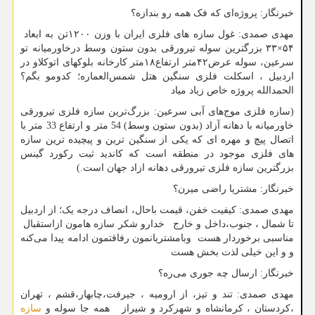
خبرنگار: پروژه‌ای که فک همه رو بندازه؟
مهدی صمدی: غول سازه های فلزی ایران با وزن ۱۲۰۰تن به ابعاد
۵۴×۳۳ بزرگترین سوله تیرورقی بدون ستون وسط درخاورمیانه تو
سرعین، سوله عرض۴۲متر ارتفاع۱۸متر کارخانه بلوکهای اتوکلاو در
اردبیل ، اسکلت فلزی سنگین هتل شمس‌العماره؛ کدومو بگم؟
الحمدالله پروژه خاص زیاد میاد
(سازه فلزی موج‌های آبی سرعین: بزرگ‌ترین سازه فلزی تیرورقی
خاورمیانه با دهانه آزاد (بدون ستون وسط) 54 متر و ارتفاع 33 متر با
اتصال پیچ و مهره ای که یکی از سنگین ترین و پیچیده ترین سازه
های فلزی موجود در منطقه است که کاندید ثبت رکورد گینس
بزرگترین سازه فلزی تیرورقی دهانه ازاد جهان است.)
خبرنگار: مشتریا راضی میرن؟
مهدی صمدی: کیفیت خفن، قیمت باحال، انصاف درجه یک؛ از اردبیل
تا شمال ، جنوب،داخل و خارج خدارو شکر سازه هامون ازاستقبال
مناسبی برخوردار هست وبامشتریانمون رفاقتمون ادامه پیدا می‌کنه
و و این خیلی لذت بخش هست
خبرنگار: ارسال چه جوری می‌ره؟
مهدی صمدی: تند و تیز، از ارومیه ، جیرفت،چابهار،قشم ، تهران
،کردستان ، کرمانشاه و شهرکرد و شیراز همه جا سوله و
سازه