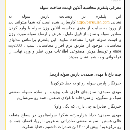
معرفی پلتفرم محاسبه آنلاین قیمت ساخت سوله
این پلتفرم در وبسایت پارس سوله به
نشانی
http://parssuleh.com
کارسازی شده است که شما میتوانید بعد
از ورود به سایت از منوی محاسبه آنلاین وزن سوله با وارد کردن
مقادیر سوله و سازه از قبیل طول ، عرض و ارتفاع سوله مورد، وزن
و قیمت سوله خودرا مشاهده نمایید. این پلتفرم براساس مدلهای
محاسباتی موجود از طریق نرم افزار محاسباتی سپ
sap2000 ,
etabs
و توسط هوش مصنوعی اطلاعات مورد نظر و وزن نهایی را
فراخوانی و به شما نشان میدهد.
چت داغ با مهدی صمدی، پارس سوله اردبیل
خبرنگار: پارس سوله رو تو یه خط بترکون!
مهدی صمدی: سازه‌های فلزی ناب پیچیده و ساده ،سوله صنعتی
سبک و سنگین، از سردخانه تا غولای صنعتی، همه رو می‌سازیم!
خبرنگار: صادرات چی داری که بگی واو؟
مهدی صمدی: خدایا هزارمرتبه شکر! سوله‌هامون در سطح منطقه
عالی هستن : سوله صنعتی صادراتی به عربی، اروپا، قفقاز، همه جا
رو ترکوندیم! بیش از۱۲۰۰تن صادرات داشتیم ،خدایا شکرت