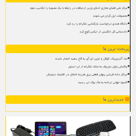
مرکز ملی فضای مجازی ادعای وزیر ارتباطات در رابطه با یک مصوبه را تکذیب نمود
محصولات اپل گران می شوند
دادگاه هندی درخواست بازگشایی تلگرام را رد کرد
دادستانی کل انگلیس از ایکس کوچ کرد
پربحث ترین ها
متا، آنتروپیک، گوگل و اوپن ای آی به کاخ سفید احضار شدند
واکنش پاول دوروف به حذف تلگرام از اپ استور
مراکز داده قربانی پنهان قطعی برق هزینه اختلال در اقتصاد دیجیتال
کمبود جهانی تراشه به مک بوک ایر رسید
جدیدترین ها