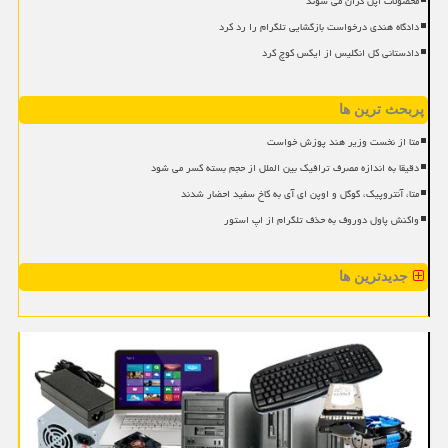
محصولات اپل گران می شوند
دادگاه هندی درخواست بازگشایی تلگرام را رد کرد
دادستانی کل انگلیس از ایکس کوچ کرد
پربحث ترین ها
متا از نخست وزیر هند پوزش خواست
دقیقا به اندازه مصرف ترافیک بین الملل از حجم بسته کسر می شود
متا، آنتروپیک، گوگل و اوپن ای آی به کاخ سفید احضار شدند
واکنش پاول دوروف به حذف تلگرام از اپ استور
جدیدترین ها