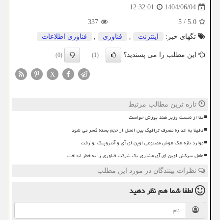
1404/06/04
12:32:01
337
5
/
5.0
تگهای خبر:
اینترنت
,
فناوری
,
فناوری اطلاعات
این مطلب را می پسندید؟
(0)
(1)
X
تازه ترین مطالب مرتبط
متا از نخست وزیر هند پوزش خواست
دقیقا به اندازه مصرف ترافیک بین الملل از حجم بسته کسر می شود
موارد تازه هک هوش مصنوعی اوپن ای آی و آنتروپیک لو رفت
عامل سرکش اوپن ای آی مشتری یک شرکت فناوری را به خطر انداخت
نظرات بینندگان در مورد این مطلب
لطفا شما هم
نظر دهید