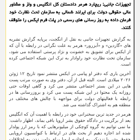
تجهیزات جانبی: ریچارد هرمر دادستان کل انگلیس و ولز و مشاور
عالی حقوقی دولت برای ایرلند شمالی به سازمان تحت نظارت خود
فرمان داده به روز رسانی های رسمی در پلت فرم ایکس را متوقف
کنند.
به گزارش تجهیزات جانبی به نقل از انگجت، برپایه گزارش نشریه
های «گاردین» و «آبزرور» هرمر به علت نگرانی در رابطه با آن که
از ایکس برای تشویق به خشونت و نژاد پرستی استفاده می شود،
سازمان تحت نظارت خود راوادار به ترک این شبکه اجتماعی کرده
است.
آخرین باری که دفتر او پیامی در ایکس منتشر نمود تاریخ ۱۲ ژوئن
۲۰۲۶ میلادی است. البته قبل از آن، دفتر وی به صورت مرتب پست
هایی در این بستر اجتماعی منتشر می کرد و گاهی اوقات حتی
روزانه یک محتوا در این شبکه پست می کرد و بروزرسانی ها در
رابطه با فعالیتهای دولت برای مواجهه با چالش های مختلف در
منطقه هم به اشتراک گذاشته می شد.
هرمر در جدید ترین سخنرانی خود در رابطه با اهمیت آن که انگلیس
بعد از برگزیت در دادگاه حقوق بشر اروپا باقی بماند، اظهار داشت:
ما نمی توانیم به گروه کوچکی از میلیونرهایی که با رمز ارز پولدار
شده اند اجازه دهیم از بحث های در ارتباط با کنوانسیون اروپایی
حقوق بشر یا نزدیکی به اتحادیه اروپا برای دامن زدن به اختلافات