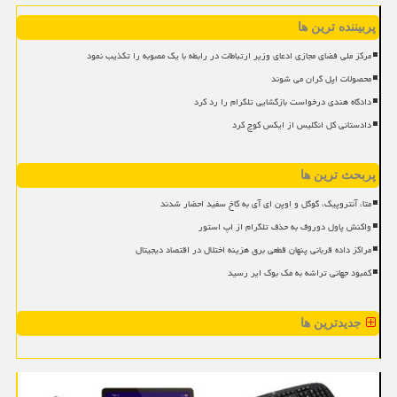
پربیننده ترین ها
مرکز ملی فضای مجازی ادعای وزیر ارتباطات در رابطه با یک مصوبه را تکذیب نمود
محصولات اپل گران می شوند
دادگاه هندی درخواست بازگشایی تلگرام را رد کرد
دادستانی کل انگلیس از ایکس کوچ کرد
پربحث ترین ها
متا، آنتروپیک، گوگل و اوپن ای آی به کاخ سفید احضار شدند
واکنش پاول دوروف به حذف تلگرام از اپ استور
مراکز داده قربانی پنهان قطعی برق هزینه اختلال در اقتصاد دیجیتال
کمبود جهانی تراشه به مک بوک ایر رسید
جدیدترین ها