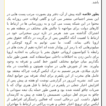
باشد.
بطور خلاصه
البته پیش از آن، دفتر وی بصورت مرتب پست هایی در
این بستر اجتماعی منتشر می کرد و گاهی اوقات حتی روزانه یک
محتوا در این شبکه پست می کرد و به روزرسانی ها در ارتباط با
کارهای دولت برای مواجهه با چالش های مختلف در منطقه هم به
اشتراک گذاشته می شد. هرمر در تازه ترین سخنرانی خود در
ارتباط با اهمیت آنکه انگلیس پس از برگزیت در دادگاه حقوق بشر
اروپا باقی بماند، گفت: ما نمی توانیم به گروه کوچکی از
میلیونرهایی که با رمز ارز پولدار شده اند اجازه دهیم از بحث های در
رابطه با کنوانسیون اروپائی حقوق بشر یا نزدیکی به اتحادیه اروپا
برای دامن زدن به اختلافات داخلی سواستفاده کنند. همین طور نباید
بگذاریم میان جوامع مختلف کشور خط کشی و تفرقه به وجود
بیاورند. بعد از شورش هایی در ساوث همپتون و بلفاست در ماه
جاری میلادی، هرمر تصمیم به ترک ایکس گرفت چراکه معتقد بود
عامل های مخرب از این پلتفرم برای ایجاد تفرقه بین جوامع ایجاد
می کنند. نشریه آبزرور در گزارشی نوشت او هفته ی پیش پس از
افزایش اخبار جعلی در پلتفرم در ارتباط با قتل هنری نواک که با
ضربات چاقو کشته شده بود و همین طور حمله یک تبعه سودانی با
چاقو به مردی اهل دوبلین، تصمیمش را هفته ی پیش به کارمندان
اظهار داشت. این درحالی است که فعالین راستگرای افراطی از
ایکس برای ترویج اخبار جعلی و نفرت پراکنی در ارتباط با مهاجران