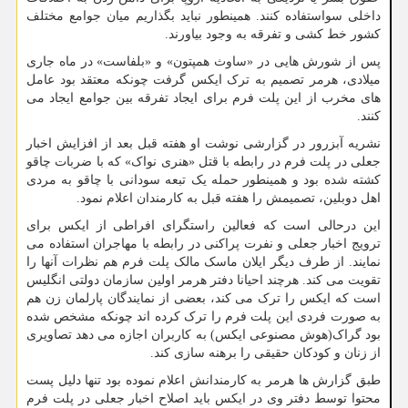
داخلی سواستفاده کنند. همینطور نباید بگذاریم میان جوامع مختلف
کشور خط کشی و تفرقه به وجود بیاورند.
پس از شورش هایی در «ساوث همپتون» و «بلفاست» در ماه جاری
میلادی، هرمر تصمیم به ترک ایکس گرفت چونکه معتقد بود عامل
های مخرب از این پلت فرم برای ایجاد تفرقه بین جوامع ایجاد می
کنند.
نشریه آبزرور در گزارشی نوشت او هفته قبل بعد از افزایش اخبار
جعلی در پلت فرم در رابطه با قتل «هنری نواک» که با ضربات چاقو
کشته شده بود و همینطور حمله یک تبعه سودانی با چاقو به مردی
اهل دوبلین، تصمیمش را هفته قبل به کارمندان اعلام نمود.
این درحالی است که فعالین راستگرای افراطی از ایکس برای
ترویج اخبار جعلی و نفرت پراکنی در رابطه با مهاجران استفاده می
نمایند. از طرف دیگر ایلان ماسک مالک پلت فرم هم نظرات آنها را
تقویت می کند. هرچند احیانا دفتر هرمر اولین سازمان دولتی انگلیس
است که ایکس را ترک می کند، بعضی از نمایندگان پارلمان زن هم
به صورت فردی این پلت فرم را ترک کرده اند چونکه مشخص شده
بود گراک(هوش مصنوعی ایکس) به کاربران اجازه می دهد تصاویری
از زنان و کودکان حقیقی را برهنه سازی کند.
طبق گزارش ها هرمر به کارمندانش اعلام نموده بود تنها دلیل پست
محتوا توسط دفتر وی در ایکس باید اصلاح اخبار جعلی در پلت فرم