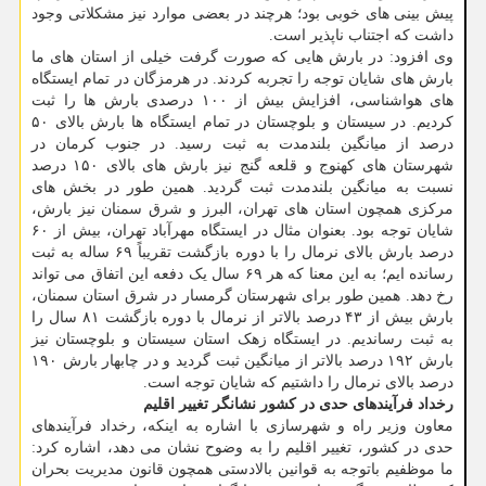
پیش بینی های خوبی بود؛ هرچند در بعضی موارد نیز مشکلاتی وجود
داشت که اجتناب ناپذیر است.
وی افزود: در بارش هایی که صورت گرفت خیلی از استان های ما
بارش های شایان توجه را تجربه کردند. در هرمزگان در تمام ایستگاه
های هواشناسی، افزایش بیش از ۱۰۰ درصدی بارش ها را ثبت
کردیم. در سیستان و بلوچستان در تمام ایستگاه ها بارش بالای ۵۰
درصد از میانگین بلندمدت به ثبت رسید. در جنوب کرمان در
شهرستان های کهنوج و قلعه گنج نیز بارش های بالای ۱۵۰ درصد
نسبت به میانگین بلندمدت ثبت گردید. همین طور در بخش های
مرکزی همچون استان های تهران، البرز و شرق سمنان نیز بارش،
شایان توجه بود. بعنوان مثال در ایستگاه مهرآباد تهران، بیش از ۶۰
درصد بارش بالای نرمال را با دوره بازگشت تقریباً ۶۹ ساله به ثبت
رسانده ایم؛ به این معنا که هر ۶۹ سال یک دفعه این اتفاق می تواند
رخ دهد. همین طور برای شهرستان گرمسار در شرق استان سمنان،
بارش بیش از ۴۳ درصد بالاتر از نرمال با دوره بازگشت ۸۱ سال را
به ثبت رساندیم. در ایستگاه زهک استان سیستان و بلوچستان نیز
بارش ۱۹۲ درصد بالاتر از میانگین ثبت گردید و در چابهار بارش ۱۹۰
درصد بالای نرمال را داشتیم که شایان توجه است.
رخداد فرآیندهای حدی در کشور نشانگر تغییر اقلیم
معاون وزیر راه و شهرسازی با اشاره به اینکه، رخداد فرآیندهای
حدی در کشور، تغییر اقلیم را به وضوح نشان می دهد، اشاره کرد:
ما موظفیم باتوجه به قوانین بالادستی همچون قانون مدیریت بحران