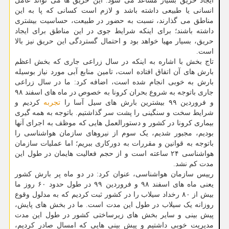
ایجاد حریق بسیار مساعد می شود. این حریق ها می تواند عامل
انسانی یا طبیعی داشته باشد و لازم است کسانی که پا به این
مناطق می گذارند، نسبت به حضور در طبیعت، حساسیت بیشتری
داشته باشند؛ برای اینکه شرایط جوی در این مناطق برای ایجاد
حریق، بسیار مهیا خواهد بود و احتمال گستردگی این حریق نیز بالا
است.
تاج بخش با اشاره به اینکه در سال زراعی جاری که بخش اعظم
بارش های آن اتفاق افتاده است، تامین منابع آبی مورد نیاز بوسیله
بارش به خوبی انجام شده است، اضافه کرد: ما در سال زراعی
جاری باتوجه به شروع بحران کرونا به خصوص در ماه های اسفند ۹۸
و فروردین ۹۹ بیشترین بارش های سیل آسا را
تجربه
کردیم و
شرایط سخت و سنگینی را پشت سر گذاشتیم. باتوجه به همه گیری
بیماری کرونا در کشور و دستورالعمل هایی که موظف به اجرای آنها
بودیم، مجبور شدیم، یک سوم از نیروهای سازمان هواشناسی را
باتوجه به قوانین و مقررات به دورکاری ببریم؛ اما عملیات سازمان
هواشناسی ۲۴ ساعته است و از حجم فعالیت هایمان در طول این
مدت کم نشد.
رییس سازمان هواشناسی، عنوان کرد: در دو ماه پر بارش کشور
یعنی ماه های اسفند ۹۸ و فروردین ۹۹ در طول حدود ۶۰ روز ما
بیش از ۸۰ رخداد سیلاب را در کشور ثبت کردیم که به مدلول وقوع
روزانه یک سیلاب در طول این مدت است. ما در بخش های پایش،
پیش بینی و سایر بخش های زیرساختی کشور در طول این مدت
مدیریت خوبی داشتیم و پیش بینی هایی که امسال صادر کردیم،