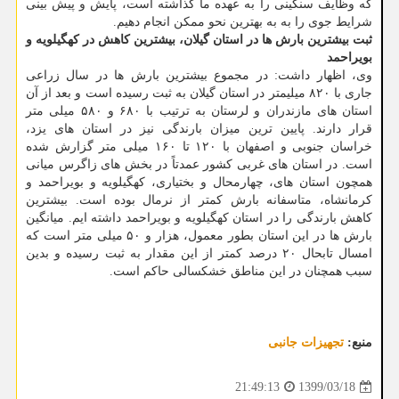
که وظایف سنگینی را به عهده ما گذاشته است، پایش و پیش بینی
شرایط جوی را به به بهترین نحو ممکن انجام دهیم.
ثبت بیشترین بارش ها در استان گیلان، بیشترین کاهش در کهگیلویه و
بویراحمد
وی، اظهار داشت: در مجموع بیشترین بارش ها در سال زراعی
جاری با ۸۲۰ میلیمتر در استان گیلان به ثبت رسیده است و بعد از آن
استان های مازندران و لرستان به ترتیب با ۶۸۰ و ۵۸۰ میلی متر
قرار دارند. پایین ترین میزان بارندگی نیز در استان های یزد،
خراسان جنوبی و اصفهان با ۱۲۰ تا ۱۶۰ میلی متر گزارش شده
است. در استان های غربی کشور عمدتاً در بخش های زاگرس میانی
همچون استان های، چهارمحال و بختیاری، کهگیلویه و بویراحمد و
کرمانشاه، متاسفانه بارش کمتر از نرمال بوده است. بیشترین
کاهش بارندگی را در استان کهگیلویه و بویراحمد داشته ایم. میانگین
بارش ها در این استان بطور معمول، هزار و ۵۰ میلی متر است که
امسال تابحال ۲۰ درصد کمتر از این مقدار به ثبت رسیده و بدین
سبب همچنان در این مناطق خشکسالی حاکم است.
منبع:
تجهیزات جانبی
1399/03/18
21:49:13