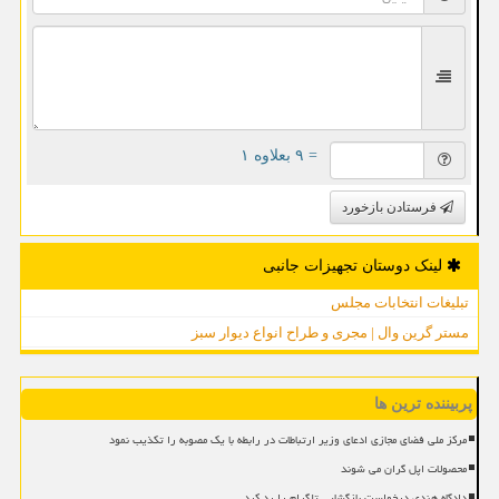
= ۹ بعلاوه ۱
فرستادن بازخورد
لینک دوستان تجهیزات جانبی
تبلیغات انتخابات مجلس
مستر گرین وال | مجری و طراح انواع دیوار سبز
پربیننده ترین ها
مرکز ملی فضای مجازی ادعای وزیر ارتباطات در رابطه با یک مصوبه را تکذیب نمود
محصولات اپل گران می شوند
دادگاه هندی درخواست بازگشایی تلگرام را رد کرد