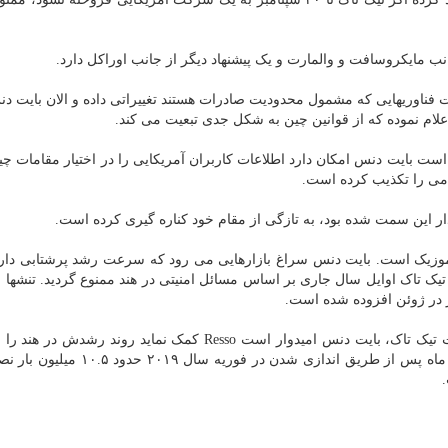
انب مایکروسافت و والمارت و یک پیشنهاد دیگر از جانب اوراکل دارد.
ست فناوریهایی که مشمول محدودیت صادرات هستند تغییراتی داده و الان بایت د
علام نموده که از قوانین چین به شکل جدی تبعیت می کند.
ست بایت دنس امکان دارد اطلاعات کاربران آمریکایی را در اختیار مقامات چی
امی را تکذیب کرده است.
دار این سمت شده بود، به تازگی از مقام خود کناره گیری کرده است.
 و اپل موزیک است. بایت دنس سراغ بازارهایی می رود که سرعت رشد پرشتابی دارن
یک تاک اوایل سال جاری بر اساس مسائل امنیتی در هند ممنوع گردید. تنشها م
 در ژوئن افزوده شده است.
بر اساس گزارش شبکه سی ان بی سی، بعد از ممنوعیت تیک تاک، بایت دنس امیدوار است Resso کمک نماید روند رش
سرعت نصب Resso در هند مشابه اسپاتیفای است که پنج ماه پس از طریق اندازی شدن در