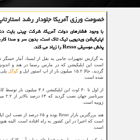
خصومت ورزی آمریكا جلودار رشد استارتاپ
با وجود فشارهای دولت آمریكا، شركت چینی بایت د
اپلیكیشن ویدیویی تیك تاك است، بدون سر و صدا كار
پخش موسیقی Resso را زیاد می كند.
به گزارش تجهیزات جانبی به نقل از ایسنا، آمار حسگر تا
است این اپلیکیشن که در مارس رسما در هند و اندونزی
گردید، حالا ۱۵.۲ میلیون بار از اپ استور اپل و
گوگل
پلی
شده است.
از اول تا ۳۰ اوت این اپلیکیشن ۳.۶ میلیو
سرتاسر جهان 
ژوییه است.
است که اخیرا در این کشور به راه افتاده است. البته ه
است.