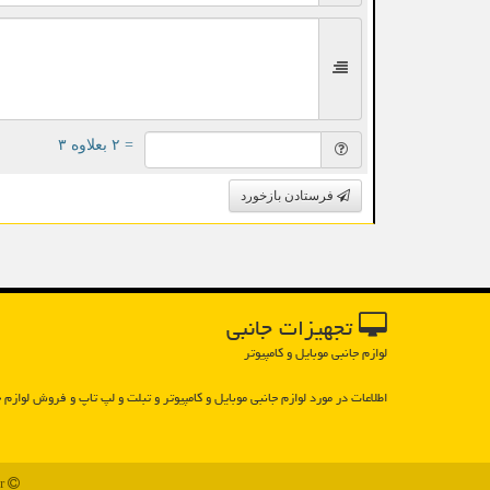
= ۲ بعلاوه ۳
فرستادن بازخورد
تجهیزات جانبی
لوازم جانبی موبایل و کامپیوتر
اطلاعات در مورد لوازم جانبی موبایل و كامپیوتر و تبلت و لپ تاپ و فروش لوازم ج
93z.ir - مالکیت معنوی سایت تجهیزات جانبی متعلق به مالکین آن می باشد - 1397 تا 1405