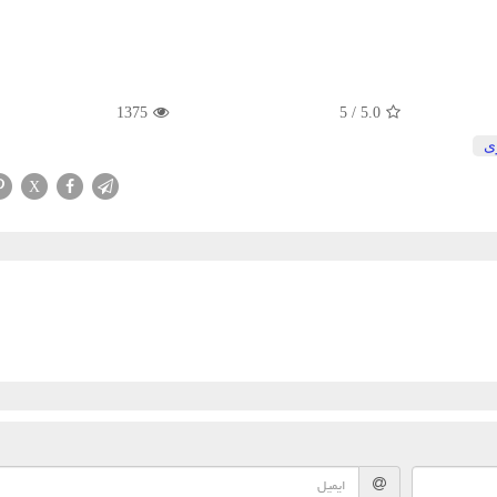
1375
5
/
5.0
ی
X