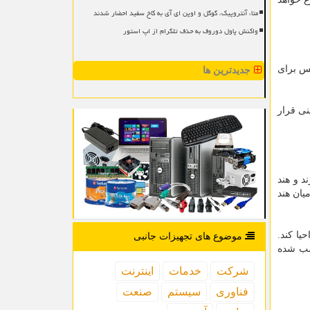
متا، آنتروپیک، گوگل و اوپن ای آی به کاخ سفید احضار شدند
واکنش پاول دوروف به حذف تلگرام از اپ استور
نس برای
جدیدترین ها
نی قرار
د و هند
یان هند
دش در هند را احیا کند.
موضوع های تجهیزات جانبی
 فوریه سال ۲۰۱۹ حدود ۱۰.۵ میلیون بار نصب شده
شركت
خدمات
اینترنت
فناوری
سیستم
صنعت