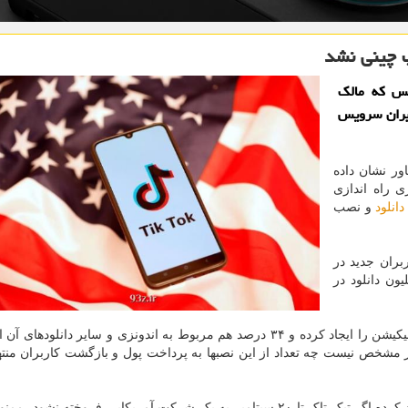
 چینی نشد
نس كه مالك
بران سرویس
ور نشان داده
 راه اندازی
دانلود
و نصب
ن بار توسط کاربران جدید در
نصب گردید که ۶۴ درصد بالاتر از ۲.۲ میلیون دانلود در
هند بزرگترین بازار Resso بوده و ۶۵ درصد از نصب این اپلیکیشن را ایجاد کرده و ۳۴ درصد هم مربوط به اندونزی و سایر دان
نوز مشخص نیست چه تعداد از این نصبها به پرداخت پول و بازگشت کاربران من
شرکت بایت دنس با وجود فشارهای دولت آمریکا که تهدید کرده اگر تیک تاک تا ۲۰ سپتامبر به یک شرکت آمریکایی فروخته ن