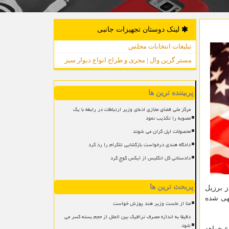
لینک دوستان تجهیزات جانبی
تبلیغات انتخابات مجلس
مستر گرین وال | مجری و طراح انواع دیوار سبز
پربیننده ترین ها
مرکز ملی فضای مجازی ادعای وزیر ارتباطات در رابطه با یک
مصوبه را تکذیب نمود
محصولات اپل گران می شوند
دادگاه هندی درخواست بازگشایی تلگرام را رد کرد
دادستانی کل انگلیس از ایکس کوچ کرد
پربحث ترین ها
لودهای آن از برزیل
تهی شده
متا از نخست وزیر هند پوزش خواست
دقیقا به اندازه مصرف ترافیک بین الملل از حجم بسته کسر می
شود
شود، ممنوع خواهد