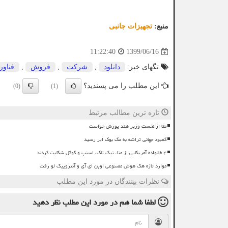
منبع:
تجهیزات جانبی
1399/06/16
11:22:40
تگهای خبر:
دانلود
,
شركت
,
فروش
,
فناور
این مطلب را می پسندید؟
(0)
(1)
تازه ترین مطالب مرتبط
متا از نخست وزیر هند پوزش خواست
کمبود جهانی تراشه به مک بوک ایر رسید
۴ خانواده آمریکایی از متا، تیک تاک، اسنپ و گوگل شکایت کردند
موارد تازه هک هوش مصنوعی اوپن ای آی و آنتروپیک لو رفت
نظرات بینندگان در مورد این مطلب
لطفا شما هم
در مورد این مطلب
نظر دهید