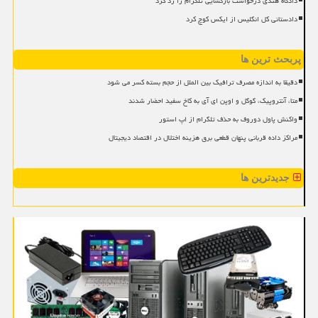
دادگاه هندی درخواست بازگشایی تلگرام را رد کرد
دادستانی کل انگلیس از ایکس کوچ کرد
پربحث ترین ها
دقیقا به اندازه مصرف ترافیک بین الملل از حجم بسته کسر می شود
متا، آنتروپیک، گوگل و اوپن ای آی به کاخ سفید احضار شدند
واکنش پاول دوروف به حذف تلگرام از اپ استور
مراکز داده قربانی پنهان قطعی برق هزینه اختلال در اقتصاد دیجیتال
جدیدترین ها