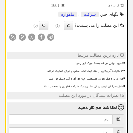
1661
5
/
5.0
تگهای خبر:
شركت
,
ماهواره
این مطلب را می پسندید؟
(0)
(1)
X
تازه ترین مطالب مرتبط
کمبود جهانی تراشه به مک بوک ایر رسید
۴ خانواده آمریکایی از متا، تیک تاک، اسنپ و گوگل شکایت کردند
موارد تازه هک هوش مصنوعی اوپن ای آی و آنتروپیک لو رفت
عامل سرکش اوپن ای آی مشتری یک شرکت فناوری را به خطر انداخت
نظرات بینندگان در مورد این مطلب
لطفا شما هم
نظر دهید