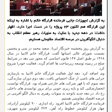
به گزارش تجهیزات جانبی فرمانده قرارگاه خاتم با اشاره به اینكه
این قرارگاه هم اكنون ۶۳ پروژه را در دست اجرا دارد، اظهار
داشت: در دهه جدید با عنایت به منویات رهبر معظم انقلاب به
دنبال الگوآفرینی در عرصه اقتصاد مقاومتی هستیم.
به گزارش روز پنجشنبه خبرنگار ایرنا، سعید محمد در سی و پنجمین
نشست شورای عالی استانها گفت: قرارگاه خاتم الانبیا در سال
۱۳۶۸ بر طبق اصل ۱۴۷ قانون اساسی که مجوز می دهد در شرایط
صلح در زمینه توسعه زیرساخت ها اقدام گردد، فعالیت خودرا شروع
کرد.
وی اضافه کرد: دهه اول فعالیت قرارگاه خاتم الانبیا به بازسازی
خرابی های ناشی از جنگ اختصاص یافت، دهه دوم دوران سازندگی،
دهه سوم که با قهر شرکت های خارجی همراه بود، قرارگاه توانست
انحصارشکنی کند و پایه ریزی خوبی برای بروز توانمندی های داخلی
رخ داد. در دهه جدید باتوجه به منویات رهبری به دنبال الگو آفرینی در
عرصه اقتصاد مقاومتی هستیم.
فرمانده قرارگاه خاتم الانبیا افزود: راه اندازی ۹۰۰ کیلومتر آزادراه،
چهار هزار کیلومتر خطوط راه آهن، ۳۲۴ کیلومتر مترو شهری،