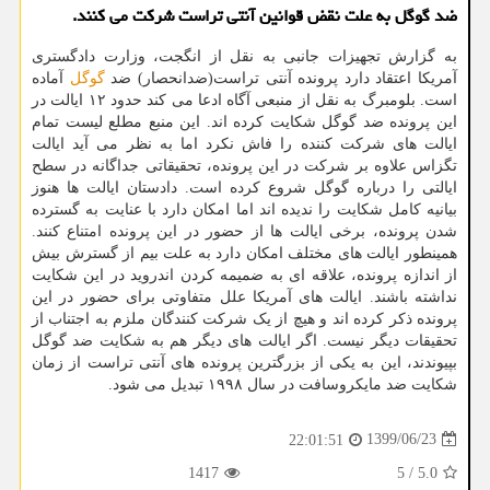
ضد گوگل به علت نقض قوانین آنتی تراست شركت می كنند.
به گزارش تجهیزات جانبی به نقل از انگجت، وزارت دادگستری
آمریکا اعتقاد دارد پرونده آنتی تراست(ضدانحصار) ضد
گوگل
آماده
است. بلومبرگ به نقل از منبعی آگاه ادعا می کند حدود ۱۲ ایالت در
این پرونده ضد گوگل شکایت کرده اند. این منبع مطلع لیست تمام
ایالت های شرکت کننده را فاش نکرد اما به نظر می آید ایالت
تگزاس علاوه بر شرکت در این پرونده، تحقیقاتی جداگانه در سطح
ایالتی را درباره گوگل شروع کرده است. دادستان ایالت ها هنوز
بیانیه کامل شکایت را ندیده اند اما امکان دارد با عنایت به گسترده
شدن پرونده، برخی ایالت ها از حضور در این پرونده امتناع کنند.
همینطور ایالت های مختلف امکان دارد به علت بیم از گسترش بیش
از اندازه پرونده، علاقه ای به ضمیمه کردن اندروید در این شکایت
نداشته باشند. ایالت های آمریکا علل متفاوتی برای حضور در این
پرونده ذکر کرده اند و هیچ از یک شرکت کنندگان ملزم به اجتناب از
تحقیقات دیگر نیست. اگر ایالت های دیگر هم به شکایت ضد گوگل
بپیوندند، این به یکی از بزرگترین پرونده های آنتی تراست از زمان
شکایت ضد مایکروسافت در سال ۱۹۹۸ تبدیل می شود.
1399/06/23
22:01:51
1417
5
/
5.0