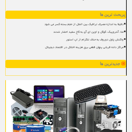
پربحث ترین ها
دقیقا به اندازه مصرف ترافیک بین الملل از حجم بسته کسر می شود
متا، آنتروپیک، گوگل و اوپن ای آی به کاخ سفید احضار شدند
واکنش پاول دوروف به حذف تلگرام از اپ استور
مراکز داده قربانی پنهان قطعی برق هزینه اختلال در اقتصاد دیجیتال
جدیدترین ها