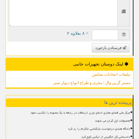
= ۸ بعلاوه ۲
فرستادن بازخورد
لینک دوستان تجهیزات جانبی
تبلیغات انتخابات مجلس
مستر گرین وال | مجری و طراح انواع دیوار سبز
پربیننده ترین ها
مرکز ملی فضای مجازی ادعای وزیر ارتباطات در رابطه با یک مصوبه را تکذیب نمود
محصولات اپل گران می شوند
دادگاه هندی درخواست بازگشایی تلگرام را رد کرد
دادستانی کل انگلیس از ایکس کوچ کرد