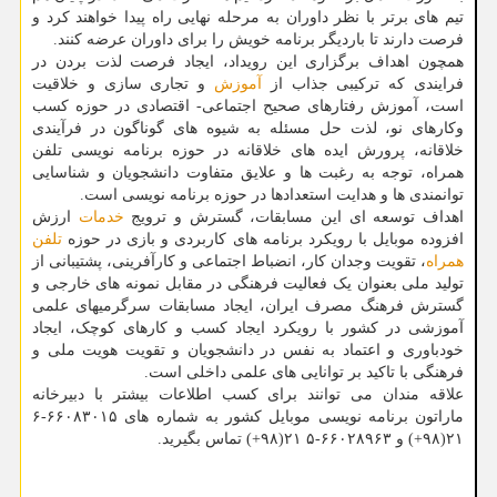
تیم های برتر با نظر داوران به مرحله نهایی راه پیدا خواهند کرد و
فرصت دارند تا باردیگر برنامه خویش را برای داوران عرضه کنند.
همچون اهداف برگزاری این رویداد، ایجاد فرصت لذت بردن در
فرایندی که ترکیبی جذاب از
آموزش
و تجاری سازی و خلاقیت
است، آموزش رفتارهای صحیح اجتماعی- اقتصادی در حوزه کسب
وکارهای نو، لذت حل مسئله به شیوه ­های گوناگون در فرآیندی
خلاقانه، پرورش ایده های خلاقانه در حوزه برنامه نویسی تلفن
همراه، توجه به رغبت ها و علایق متفاوت دانشجویان و شناسایی
توانمندی­ ها و هدایت استعدادها در حوزه برنامه نویسی است.
اهداف توسعه ای این مسابقات، گسترش و ترویج
خدمات
ارزش
افزوده موبایل با رویکرد برنامه ­های کاربردی و بازی در حوزه
تلفن
همراه
، تقویت وجدان کار، انضباط اجتماعی و کارآفرینی، پشتیبانی از
تولید ملی بعنوان یک فعالیت فرهنگی در مقابل نمونه­ های خارجی و
گسترش فرهنگ مصرف ایران، ایجاد مسابقات سرگرمی­های علمی
آموزشی در کشور با رویکرد ایجاد کسب و کارهای کوچک، ایجاد
خودباوری و اعتماد به نفس در دانشجویان و تقویت هویت ملی و
فرهنگی با تاکید بر توانایی­ های علمی داخلی است.
علاقه مندان می توانند برای کسب اطلاعات بیشتر با دبیرخانه
ماراتون برنامه نویسی موبایل کشور به شماره های ۶۶۰۸۳۰۱۵-۶
۲۱(۹۸+) و ۶۶۰۲۸۹۶۳-۵ ۲۱(۹۸+) تماس بگیرید.