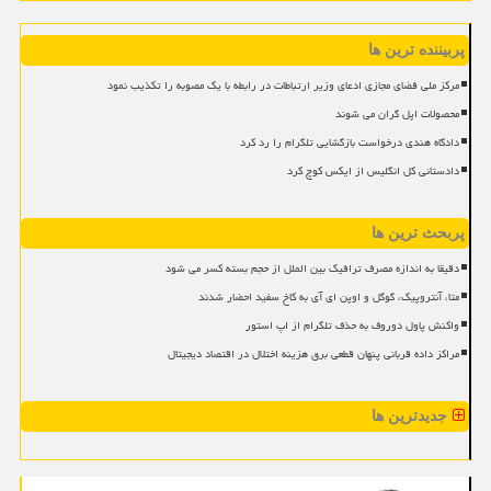
پربیننده ترین ها
مرکز ملی فضای مجازی ادعای وزیر ارتباطات در رابطه با یک مصوبه را تکذیب نمود
محصولات اپل گران می شوند
دادگاه هندی درخواست بازگشایی تلگرام را رد کرد
دادستانی کل انگلیس از ایکس کوچ کرد
پربحث ترین ها
دقیقا به اندازه مصرف ترافیک بین الملل از حجم بسته کسر می شود
متا، آنتروپیک، گوگل و اوپن ای آی به کاخ سفید احضار شدند
واکنش پاول دوروف به حذف تلگرام از اپ استور
مراکز داده قربانی پنهان قطعی برق هزینه اختلال در اقتصاد دیجیتال
جدیدترین ها