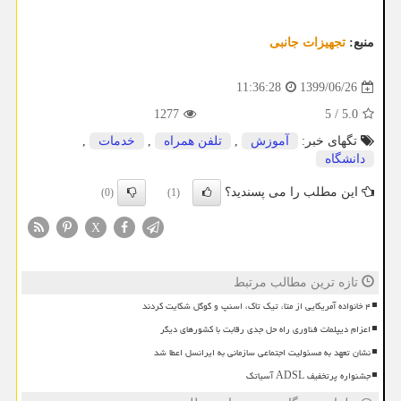
منبع:
تجهیزات جانبی
1399/06/26
11:36:28
1277
5
/
5.0
تگهای خبر:
آموزش
,
تلفن همراه
,
خدمات
,
دانشگاه
این مطلب را می پسندید؟
(0)
(1)
X
تازه ترین مطالب مرتبط
۴ خانواده آمریکایی از متا، تیک تاک، اسنپ و گوگل شکایت کردند
اعزام دیپلمات فناوری راه حل جدی رقابت با کشورهای دیگر
نشان تعهد به مسئولیت اجتماعی سازمانی به ایرانسل اعطا شد
جشنواره پرتخفیف ADSL آسیاتک