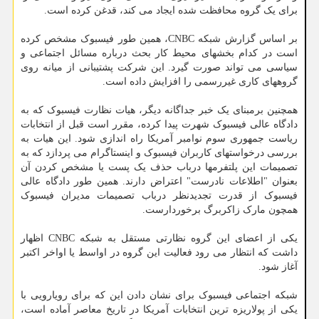
برای یک گروه محافظت شده ایجاد می کند، قدغن کرده است.
بر اساس گزارش شبکه CNBC، همین طور فیسبوک مشخص کرده
است در کدام بخشهای محیط کار بحث درباره مسائل اجتماعی و
سیاسی می تواند صورت گیرد. این شرکت پشتیبانی از میانه روی
گروههای کاری غیررسمی را افزایش داده است.
همچنین برمبنای یک خبر جداگانه دیگر، هیات نظارت فیسبوک که به
دادگاه عالی فیسبوک شهرت پیدا کرده، مقرر است قبل از انتخابات
ریاست جمهوری سوم نوامبر آمریکا راه اندازی شود. این هیات به
بررسی درخواستهای کاربران فیسبوک و اینستاگرام می پردازد که به
تصمیمات این پلتفرمها درباب حذف یک پست یا مشخص کردن آن
بعنوان "اطلاعات نادرست" اعتراض دارند. همین طور دادگاه عالی
فیسبوک از قدرت تجدیدنظر درباب تصمیمات مدیران فیسبوک
همچون مارک زاکربرگ برخوردارست.
یکی از اعضای این گروه نظارتی مستقل به شبکه CNBC اظهار
داشت که انتظار می رود فعالیت این گروه در اواسط یا اواخر اکتبر
آغاز شود.
شبکه اجتماعی فیسبوک برای نشان دادن این که برای رویارویی با
یکی از پولاریزه ترین انتخابات آمریکا در تاریخ معاصر آماده است،