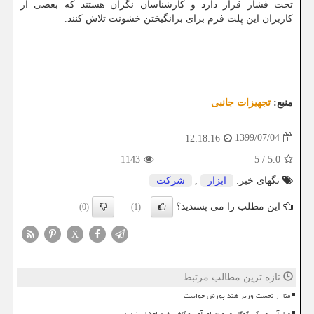
تحت فشار قرار دارد و کارشناسان نگران هستند که بعضی از
کاربران این پلت فرم برای برانگیختن خشونت تلاش کنند.
منبع:
تجهیزات جانبی
1399/07/04
12:18:16
1143
5
/
5.0
تگهای خبر:
ابزار
,
شركت
این مطلب را می پسندید؟
(0)
(1)
X
تازه ترین مطالب مرتبط
متا از نخست وزیر هند پوزش خواست
متا، آنتروپیک، گوگل و اوپن ای آی به کاخ سفید احضار شدند