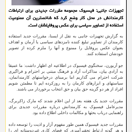
تجهیزات جانبی: فیسبوك مجموعه مقررات جدیدی برای ارتباطات
كارمندانش در محل كار وضع كرد كه شاخصترین آن ممنوعیت
استفاده از تصاویر سیاسی برای عكس پروفایلشان است.
به گزارش تجهیزات جانبی به نقل از ایسنا، مقررات جدید استفاده
کارمندان از تصاویر تبلیغ کننده نامزدهای سیاسی یا آرمان و اهداف
بعنوان عکس پروفایل را ممنوع و آنها را ملزم کرده از تصویر
خودشان استفاده کنند.
جو آزبورن، سخنگوی فیسبوک در اطلاعیه ای اظهار داشت: ما عمیقا
به آزادی بیان، مذاکرات آزاد و فرهنگ مبتنی بر احترام و فراگیری
شرکت احترام می گذاریم اما برمبنای درخواستهای کارمندانمان،
سیاستهای و ابزارهای کارمان را به روزکرده ایم تا مطمئن شویم
افراد از هر دو گزینه حق بیان و حق انتخاب برخوردار می باشند.
مقررات جدید یک هفته بعد از این اعلام شدند که مارک زاکربرگ،
مدیرعامل فیسبوک به کارمندانش درباره مقررات جدیدی برای
راهنمایی درباب بحثها و مکالمات داخلی اطلاع داده بود.
مقررات جدید فیسبوک همین طور مفهوم آزار و اذیت را توسعه داده
و هر گونه ارتباط تحقیرآمیزی که فضای کاری غیردوستانه ای را