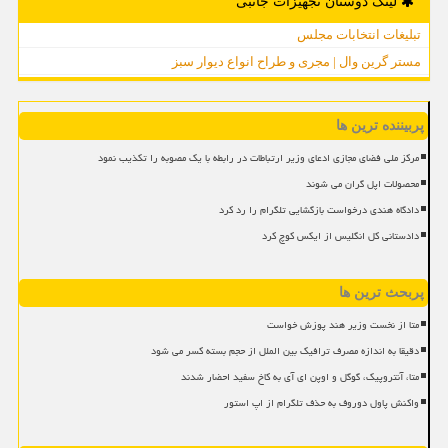
لینک دوستان تجهیزات جانبی
تبلیغات انتخابات مجلس
مستر گرین وال | مجری و طراح انواع دیوار سبز
پربیننده ترین ها
مرکز ملی فضای مجازی ادعای وزیر ارتباطات در رابطه با یک مصوبه را تکذیب نمود
محصولات اپل گران می شوند
دادگاه هندی درخواست بازگشایی تلگرام را رد کرد
دادستانی کل انگلیس از ایکس کوچ کرد
پربحث ترین ها
متا از نخست وزیر هند پوزش خواست
دقیقا به اندازه مصرف ترافیک بین الملل از حجم بسته کسر می شود
متا، آنتروپیک، گوگل و اوپن ای آی به کاخ سفید احضار شدند
واکنش پاول دوروف به حذف تلگرام از اپ استور