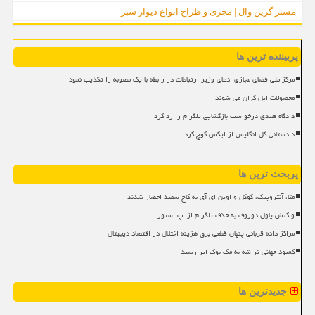
مستر گرین وال | مجری و طراح انواع دیوار سبز
پربیننده ترین ها
مرکز ملی فضای مجازی ادعای وزیر ارتباطات در رابطه با یک مصوبه را تکذیب نمود
محصولات اپل گران می شوند
دادگاه هندی درخواست بازگشایی تلگرام را رد کرد
دادستانی کل انگلیس از ایکس کوچ کرد
پربحث ترین ها
متا، آنتروپیک، گوگل و اوپن ای آی به کاخ سفید احضار شدند
واکنش پاول دوروف به حذف تلگرام از اپ استور
مراکز داده قربانی پنهان قطعی برق هزینه اختلال در اقتصاد دیجیتال
کمبود جهانی تراشه به مک بوک ایر رسید
جدیدترین ها