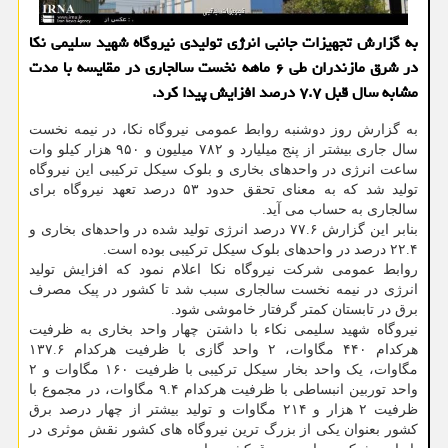
به گزارش تجهیزات جانبی انرژی تولیدی نیروگاه شهید سلیمی نكا
در شرق مازندران طی ۶ ماهه نخست سالجاری در مقایسه با مدت
مشابه سال قبل ۷.۷ درصد افزایش پیدا كرد.
به گزارش روز دوشنبه روابط عمومی نیروگاه نکا، در نیمه نخست
سال جاری بیشتر از پنج میلیارد و ۷۸۲ میلیون و ۹۵۰ هزار کیلو وات
ساعت انرژی در واحدهای بخاری و بلوک سیکل ترکیبی این نیروگاه
تولید شد که به معنای تحقق حدود ۵۳ درصد تعهد نیروگاه برای
سالجاری به حساب می آید.
بنابر این گزارش ۷۷.۶ درصد انرژی تولید شده در واحدهای بخاری و
۲۲.۴ درصد در واحدهای بلوک سیکل ترکیبی بوده است.
روابط عمومی شرکت نیروگاه نکا اعلام نمود که افزایش تولید
انرژی در نیمه نخست سالجاری سبب شد تا کشور در پیک مصرف
برق در تابستان کمتر گرفتار خاموشی شود.
نیروگاه شهید سلیمی نکاء با داشتن چهار واحد بخاری به ظرفیت
هرکدام ۴۴۰ مگاوات، ۲ واحد گازی با ظرفیت هرکدام ۱۳۷.۶
مگاوات، یک واحد بخار سیکل ترکیبی با ظرفیت ۱۶۰ مگاوات و ۲
واحد توربین انبساطی با ظرفیت هرکدام ۹.۴ مگاوات، در مجموع با
ظرفیت ۲ هزار و ۲۱۴ مگاوات و تولید بیشتر از چهار درصد برق
کشور بعنوان یکی از بزرگ ترین نیروگاه های کشور نقش موثری در