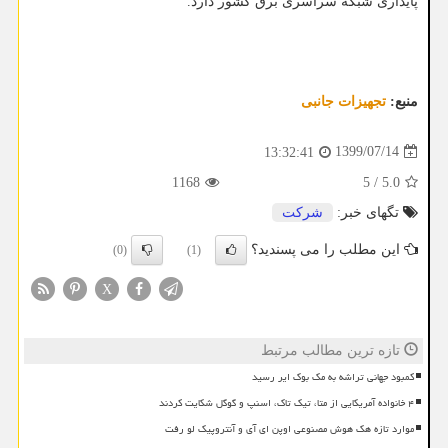
پایداری شبکه سراسری برق کشور دارد.
منبع:
تجهیزات جانبی
1399/07/14
13:32:41
1168
5
/
5.0
تگهای خبر:
شركت
این مطلب را می پسندید؟
(0)
(1)
X
تازه ترین مطالب مرتبط
کمبود جهانی تراشه به مک بوک ایر رسید
۴ خانواده آمریکایی از متا، تیک تاک، اسنپ و گوگل شکایت کردند
موارد تازه هک هوش مصنوعی اوپن ای آی و آنتروپیک لو رفت