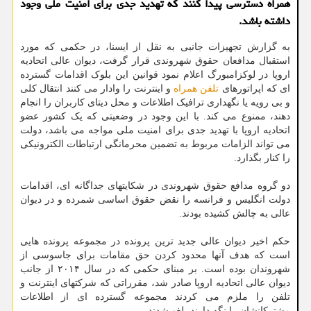
همراه دسترسی پیدا كنند كه تهدید جدی برای امنیت ملی وجود
داشته باشد.
به گزارش تجهیزات جانبی به نقل از ایسنا، در حکمی که مورد
استقبال مدافعان حقوق شهروندی قرار گرفت، دیوان عالی اتحادیه
اروپا در لوکزامبورگ اعلام نمود قوانین این بلوک اقدامات گسترده
ای که اپراتورهای
تلفن همراه
و اینترنت را وادار می کنند انتقال کلی
و بی رویه یا نگهداری ترافیک اطلاعات و محل دیتای کاربران را انجام
دهند، ممنوع می کند. با این وجود در وضعیتی که یک کشور عضو
اتحادیه اروپا با تهدید جدی برای امنیت ملی مواجه می باشد، دولت
می تواند الزامات مربوط به تضمین محرمانگی ارتباطات الکترونیکی
را کنار بگذارد.
دو گروه مدافع حقوق شهروندی در شکایتهای جداگانه ای، اقدامات
دولت انگلیس و فرانسه را نقض حقوق اساسی شمرده و در دیوان
عالی به چالش کشیده بودند.
حکم اخیر دیوان عالی جدید ترین پرونده در مجموعه پرونده هایی
است که هدف آنها محدود کردن حق مقامات برای جاسوسی از
شهروندان بوده است. بر مبنای حکمی که در سال ۲۰۱۴ از جانب
دیوان عالی اتحادیه اروپا صادر شد، مقرراتی که شرکتهای اینترنت و
تلفن را ملزم می کردند مجموعه گسترده ای از اطلاعات
مشترکانشان را نگه دارند، لغو شدند.