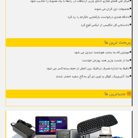
مرکز ملی فضای مجازی ادعای وزیر ارتباطات در رابطه با یک مصوبه را تکذیب نمود
محصولات اپل گران می شوند
دادگاه هندی درخواست بازگشایی تلگرام را رد کرد
دادستانی کل انگلیس از ایکس کوچ کرد
پربحث ترین ها
موبایلی که به ساعت هوشمند تبدیل می شود
متا از نخست وزیر هند پوزش خواست
دقیقا به اندازه مصرف ترافیک بین الملل از حجم بسته کسر می شود
متا، آنتروپیک، گوگل و اوپن ای آی به کاخ سفید احضار شدند
جدیدترین ها