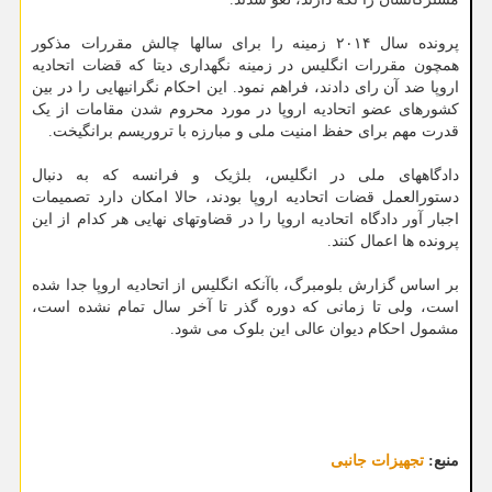
پرونده سال ۲۰۱۴ زمینه را برای سالها چالش مقررات مذکور
همچون مقررات انگلیس در زمینه نگهداری دیتا که قضات اتحادیه
اروپا ضد آن رای دادند، فراهم نمود. این احکام نگرانیهایی را در بین
کشورهای عضو اتحادیه اروپا در مورد محروم شدن مقامات از یک
قدرت مهم برای حفظ امنیت ملی و مبارزه با تروریسم برانگیخت.
دادگاههای ملی در انگلیس، بلژیک و فرانسه که به دنبال
دستورالعمل قضات اتحادیه اروپا بودند، حالا امکان دارد تصمیمات
اجبار آور دادگاه اتحادیه اروپا را در قضاوتهای نهایی هر کدام از این
پرونده ها اعمال کنند.
بر اساس گزارش بلومبرگ، باآنکه انگلیس از اتحادیه اروپا جدا شده
است، ولی تا زمانی که دوره گذر تا آخر سال تمام نشده است،
مشمول احکام دیوان عالی این بلوک می شود.
منبع:
تجهیزات جانبی