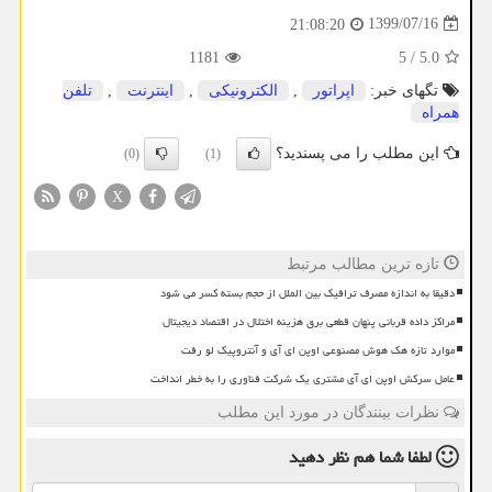
1399/07/16
21:08:20
1181
5
/
5.0
تگهای خبر:
اپراتور
,
الكترونیكی
,
اینترنت
,
تلفن
همراه
این مطلب را می پسندید؟
(0)
(1)
X
تازه ترین مطالب مرتبط
دقیقا به اندازه مصرف ترافیک بین الملل از حجم بسته کسر می شود
مراکز داده قربانی پنهان قطعی برق هزینه اختلال در اقتصاد دیجیتال
موارد تازه هک هوش مصنوعی اوپن ای آی و آنتروپیک لو رفت
عامل سرکش اوپن ای آی مشتری یک شرکت فناوری را به خطر انداخت
نظرات بینندگان در مورد این مطلب
لطفا شما هم
نظر دهید