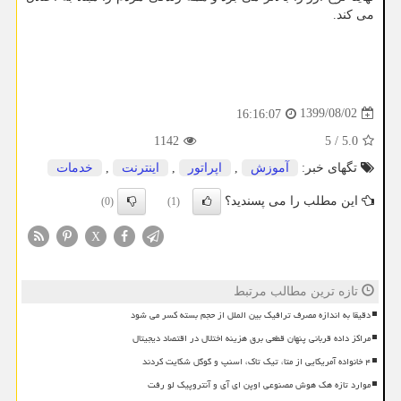
می کند.
1399/08/02
16:16:07
1142
5
/
5.0
تگهای خبر:
آموزش
,
اپراتور
,
اینترنت
,
خدمات
این مطلب را می پسندید؟
(0)
(1)
X
تازه ترین مطالب مرتبط
دقیقا به اندازه مصرف ترافیک بین الملل از حجم بسته کسر می شود
مراکز داده قربانی پنهان قطعی برق هزینه اختلال در اقتصاد دیجیتال
۴ خانواده آمریکایی از متا، تیک تاک، اسنپ و گوگل شکایت کردند
موارد تازه هک هوش مصنوعی اوپن ای آی و آنتروپیک لو رفت