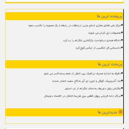
پربیننده ترین ها
مرکز ملی فضای مجازی ادعای وزیر ارتباطات در رابطه با یک مصوبه را تکذیب نمود
محصولات اپل گران می شوند
دادگاه هندی درخواست بازگشایی تلگرام را رد کرد
دادستانی کل انگلیس از ایکس کوچ کرد
پربحث ترین ها
دقیقا به اندازه مصرف ترافیک بین الملل از حجم بسته کسر می شود
متا، آنتروپیک، گوگل و اوپن ای آی به کاخ سفید احضار شدند
واکنش پاول دوروف به حذف تلگرام از اپ استور
مراکز داده قربانی پنهان قطعی برق هزینه اختلال در اقتصاد دیجیتال
جدیدترین ها