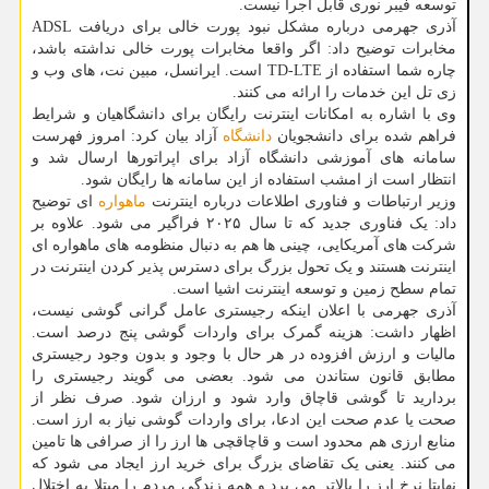
توسعه فیبر نوری قابل اجرا نیست.
آذری جهرمی درباره مشکل نبود پورت خالی برای دریافت ADSL
مخابرات توضیح داد: اگر واقعا مخابرات پورت خالی نداشته باشد،
چاره شما استفاده از TD-LTE است. ایرانسل، مبین نت، های وب و
زی تل این خدمات را ارائه می کنند.
وی با اشاره به امکانات اینترنت رایگان برای دانشگاهیان و شرایط
فراهم شده برای دانشجویان
دانشگاه
آزاد بیان کرد: امروز فهرست
سامانه های آموزشی دانشگاه آزاد برای اپراتورها ارسال شد و
انتظار است از امشب استفاده از این سامانه ها رایگان شود.
وزیر ارتباطات و فناوری اطلاعات درباره اینترنت
ماهواره
ای توضیح
داد: یک فناوری جدید که تا سال ۲۰۲۵ فراگیر می شود. علاوه بر
شرکت های آمریکایی، چینی ها هم به دنبال منظومه های ماهواره ای
اینترنت هستند و یک تحول بزرگ برای دسترس پذیر کردن اینترنت در
تمام سطح زمین و توسعه اینترنت اشیا است.
آذری جهرمی با اعلان اینکه رجیستری عامل گرانی گوشی نیست،
اظهار داشت: هزینه گمرک برای واردات گوشی پنج درصد است.
مالیات و ارزش افزوده در هر حال با وجود و بدون وجود رجیستری
مطابق قانون ستاندن می شود. بعضی می گویند رجیستری را
بردارید تا گوشی قاچاق وارد شود و ارزان شود. صرف نظر از
صحت یا عدم صحت این ادعا، برای واردات گوشی نیاز به ارز است.
منابع ارزی هم محدود است و قاچاقچی ها ارز را از صرافی ها تامین
می کنند. یعنی یک تقاضای بزرگ برای خرید ارز ایجاد می شود که
نهایتا نرخ ارز را بالاتر می برد و همه زندگی مردم را مبتلا به اختلال