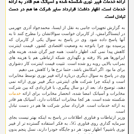
ارائه خدمات فیبر نوری شكسته شده و آسیاتك هم قادر به ارائه
خدمات است، اظهار داشت: قرارداد سایر شركت ها هم در دست
تبادل است.
به گزارش تجهیزات جانبی به نقل از ایسنا، محمدجواد آذری جهرمی
در اینستاگرامش، از کاربران خواست سوالاتشان را مطرح کنند تا به
آنها پاسخ داده شود. وی در پاسخ به سوال یکی از کاربران که
پرسیده بود چرا باتوجه به وضعیت اقتصادی کشور، قیمت اینترنت
کاهش پیدا نمی کند، اظهار داشت: همه چیز گران شده، هزینه های
اپراتورها هم بالا رفته و نگهداری شبکه ارتباطی هم با هزینه های
بمراتب بالایی روبه رو شده است. تثبیت قیمت اینترنت کار دشواری
برای ما بود. اگر امکانش باشد، حتما نرخ ها را کاهش می دهیم.
وی در پاسخ به سوال دیگری درباره ارائه فیبر نوری توسط مخابرات
است و اینکه چرا شرکت های اینترنتی دیگر فیبر نوری ارائه نمی
دهند، توضیح داد: بعد از دو سال پیگیری، با قراردادی که بین شرکت
مخابرات و آسیاتک امضا شده، انحصار مخابرات برای ارائه
خدمات
شکسته شده است. هر کجا مخابرات امکانات دارد، آسیاتک هم قادر
به ارائه خدمات است. قرارداد سایر شرکت ها هم در دست تبادل
است.
وزیر ارتباطات و فناوری اطلاعات در پاسخ به اینکه بهتر نیست بجای
سرمایه گذاری روی فناوری 5G، به فکر استفاده گسترده تر از فیبر
نوری باشیم؟ اظهار نمود: هر دو جایگاه خودرا دارند، نسل پنجم بدون