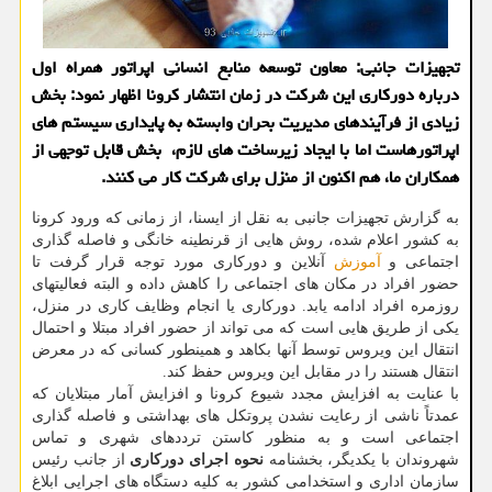
تجهیزات جانبی: معاون توسعه منابع انسانی اپراتور همراه اول
درباره دوركاری این شركت در زمان انتشار كرونا اظهار نمود: بخش
زیادی از فرآیندهای مدیریت بحران وابسته به پایداری سیستم های
اپراتورهاست اما با ایجاد زیرساخت های لازم، بخش قابل توجهی از
همكاران ما، هم اكنون از منزل برای شركت كار می كنند.
به گزارش تجهیزات جانبی به نقل از ایسنا، از زمانی که ورود کرونا
به کشور اعلام شده، روش هایی از قرنطینه خانگی و فاصله گذاری
اجتماعی و
آموزش
آنلاین و دورکاری مورد توجه قرار گرفت تا
حضور افراد در مکان های اجتماعی را کاهش داده و البته فعالیتهای
روزمره افراد ادامه یابد. دورکاری یا انجام وظایف کاری در منزل،
یکی از طریق هایی است که می تواند از حضور افراد مبتلا و احتمال
انتقال این ویروس توسط آنها بکاهد و همینطور کسانی که در معرض
انتقال هستند را در مقابل این ویروس حفظ کند.
با عنایت به افزایش مجدد شیوع کرونا و افزایش آمار مبتلایان که
عمدتاً ناشی از رعایت نشدن پروتکل های بهداشتی و فاصله گذاری
اجتماعی است و به منظور کاستن ترددهای شهری و تماس
شهروندان با یکدیگر، بخشنامه
نحوه اجرای دورکاری
از جانب رئیس
سازمان اداری و استخدامی کشور به کلیه دستگاه های اجرایی ابلاغ