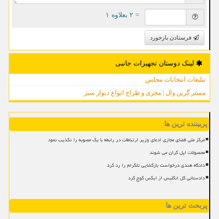
= ۲ بعلاوه ۱
فرستادن بازخورد
لینک دوستان تجهیزات جانبی
تبلیغات انتخابات مجلس
مستر گرین وال | مجری و طراح انواع دیوار سبز
پربیننده ترین ها
مرکز ملی فضای مجازی ادعای وزیر ارتباطات در رابطه با یک مصوبه را تکذیب نمود
محصولات اپل گران می شوند
دادگاه هندی درخواست بازگشایی تلگرام را رد کرد
دادستانی کل انگلیس از ایکس کوچ کرد
پربحث ترین ها