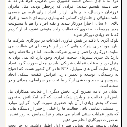
کرد: ما تا جای ممکن جلسه حضوری نمی گذاریم، افراد هم که به
چند دسته تقسیم شدند؛ افرادی که پرخطر بودند، مثل مادران
فرزندان خردسال، خانم های باردار، افراد دارای نارسایی جسمی
مانند معلولان و جانبازان، کسانی که بیماری زمینه ای داشتند و افراد
بالای ۶۰ سال، اجبارا دورکار شدند و بقیه افراد را هم با مسئولیت
مدیر مربوطه، به نحوی که فعالیت واحد متوقف نشود، اجبار کردیم
که تا حد زیادی دورکار شوند.
بلوک آذری با تاکید بر نقش فناوری اطلاعات در دورکاری شرکت ها
بیان نمود: برای شرکت هایی که در این عرصه آی تی فعالیت می
نمایند، دورکاری راحتتر از سایر شرکت هاست. اما دو ملاحظه وجود
دارد؛ یک سری بسترهای سخت افزاری وجود دارد که نمی توان به
منزل برد و به علت عملیات فیزیکی، باید در محل صورت گیرد. تعداد
زیادی سایت آنتن های موبایل، BTS ها در کل کشور هست که احتیاج
به رسیدگی، توسعه و تعمیر دارد. افزایش کیفیت شبکه، ایجاد
سرویسهای جدید و بخشی از کار ما تحت هر شرایطی، میدانی و در
صحنه است.
ایشان در ادامه تصریح کرد: بخش دیگری از فعالیت همکاران ما،
پایش این فعالیت ها و پایش شبکه است، که گاها امکاناتش به نحوی
است که بخش زیادی از آن باید حضوری صورت گیرد. اگر این موارد
را مستثنی نماییم، باقی فعالیت ها را خیلی راحتتر از دستگاه هایی
که هنوز عملیات سنتی انجام می دهند و فرآیندهایش به روز نشده،
به صورت دورکاری انجام می دهیم.
معاون توسعه منابع انسانی همراه اول اظهار داشت: به جز بحث