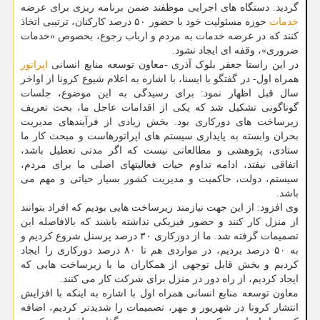
گردید. دستگاه های اجرایی موظفند ضمن برنامه ریزی برای عرضه
خدمات
حوزه مسئولیت خود با حضور ۵۰ درصد کارکنان، ترتیبی اتخاذ
کنند که در عرضه خدمات به مردم و ارباب رجوع، بخصوص «خدمات
ضروری»، وقفه ای ایجاد نشود.
در این راستا جعفر بلوک آذری -معاون توسعه منابع انسانی
اپراتور
همراه اول- در گفتگو با ایسنا، با اشاره به اعلام شیوع کرونا از اواخر
سال قبل اظهار نمود: برای رسیدگی به این موضوع، جلسات
گوناگونی تشکیل شد که یکی از اقدامات عاجل ما، بحث تعریف
زیرساخت های دورکاری بود. بخش زیادی از فرآیندهای مدیریت
بحران وابسته به پایداری سیستم های اپراتورهاست و مبحث کار ما
ستادی، پژوهشی و مطالعاتی نیست که اگر مدتی تعطیل باشد،
اتفاقی نیفتد، ادامه تداوم حیات فعالیتهای اصلی ما برای مردم،
سیستم، دولت، حاکمیت و مدیریت کشور بسیار حیاتی و مهم می
باشد.
وی افزود: از این جهت نیازمند زیرساخت هایی بودیم که افراد بتوانند
از منزل کار کنند و حضور فیزیکی نداشته باشند که بالافاصله این
تصمیمات گرفته شد. ما از دورکاری ۳۰ درصد پرسنل شروع کردیم و
به ۵۰ درصد بردیم، در مواردی هم تا ۸۰ درصد دورکاری را ایجاد
کردیم و بخش قابل توجهی از همکاران ما با زیرساخت هایی که
ایجاد کردیم، از راه دور در منزل برای شرکت کار می کنند.
معاون توسعه منابع انسانی همراه اول با اشاره به اینکه با افزایش
انتشار کرونا در شهریور و مهر، تصمیمات را شدیدتر کردیم، اضافه